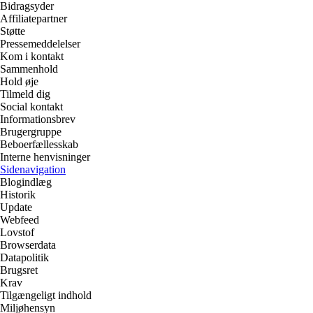
Bidragsyder
Affiliatepartner
Støtte
Pressemeddelelser
Kom i kontakt
Sammenhold
Hold øje
Tilmeld dig
Social kontakt
Informationsbrev
Brugergruppe
Beboerfællesskab
Interne henvisninger
Sidenavigation
Blogindlæg
Historik
Update
Webfeed
Lovstof
Browserdata
Datapolitik
Brugsret
Krav
Tilgængeligt indhold
Miljøhensyn