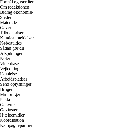
Formål og værdier
Om redaktionen
Bidrag økonomisk
Steder
Materiale
Gaver
Tilbudspriser
Kundeanmeldelser
Købeguides
Sådan gør du
Afspilninger
Noter
Videnbase
Vejledning
Udtalelse
Arbejdspladser
Send oplysninger
Bruger
Min bruger
Pakke
Gebyrer
Gevinster
Hjælpemidler
Koordination
Kampagnepartner