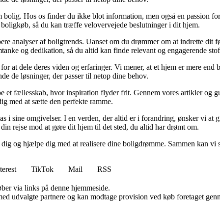
 bolig. Hos os finder du ikke blot information, men også en passion for 
 boligkøb, så du kan træffe velovervejede beslutninger i dit hjem.
dybere analyser af boligtrends. Uanset om du drømmer om at indrette dit fø
tanke og dedikation, så du altid kan finde relevant og engagerende stof
for at dele deres viden og erfaringer. Vi mener, at et hjem er mere end b
inde de løsninger, der passer til netop dine behov.
e et fællesskab, hvor inspiration flyder frit. Gennem vores artikler og g
 dig med at sætte den perfekte ramme.
lpas i sine omgivelser. I en verden, der altid er i forandring, ønsker vi a
i din rejse mod at gøre dit hjem til det sted, du altid har drømt om.
e dig og hjælpe dig med at realisere dine boligdrømme. Sammen kan vi s
terest
TikTok
Mail
RSS
 køber via links på denne hjemmeside.
med udvalgte partnere og kan modtage provision ved køb foretaget gennem