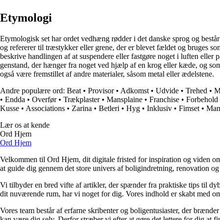
Etymologi
Etymologisk set har ordet vedhæng rødder i det danske sprog og består 
og refererer til træstykker eller grene, der er blevet fældet og bruges
beskrive handlingen af at suspendere eller fastgøre noget i luften eller
genstand, der hænger fra noget ved hjælp af en krog eller kæde, og som
også være fremstillet af andre materialer, såsom metal eller ædelstene.
Andre populære ord:
Beat
•
Provisor
•
Adkomst
•
Udvide
•
Trehed
•
M
•
Endda
•
Overfør
•
Trækplaster
•
Mansplaine
•
Franchise
•
Forbehold
Kusse
•
Associations
•
Zarina
•
Betleri
•
Hyg
•
Inklusiv
•
Fimset
•
Man
Lær os at kende
Ord Hjem
Ord Hjem
Velkommen til Ord Hjem, dit digitale fristed for inspiration og viden om
at guide dig gennem det store univers af boligindretning, renovation og
Vi tilbyder en bred vifte af artikler, der spænder fra praktiske tips til 
dit nuværende rum, har vi noget for dig. Vores indhold er skabt med om
Vores team består af erfarne skribenter og boligentusiaster, der brænder 
kan være dig selv. Derfor stræber vi efter at gøre det lettere for dig at f