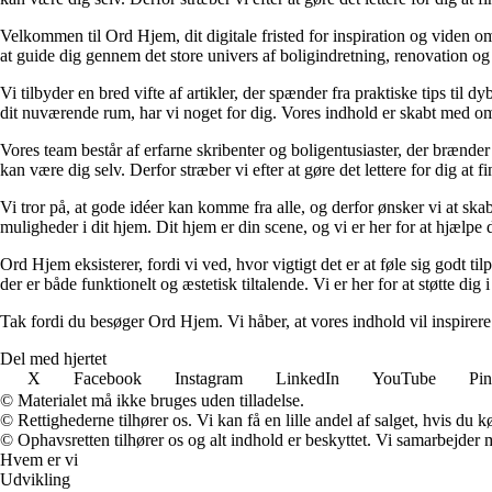
Velkommen til Ord Hjem, dit digitale fristed for inspiration og viden om
at guide dig gennem det store univers af boligindretning, renovation og
Vi tilbyder en bred vifte af artikler, der spænder fra praktiske tips til 
dit nuværende rum, har vi noget for dig. Vores indhold er skabt med om
Vores team består af erfarne skribenter og boligentusiaster, der brænder 
kan være dig selv. Derfor stræber vi efter at gøre det lettere for dig at f
Vi tror på, at gode idéer kan komme fra alle, og derfor ønsker vi at skab
muligheder i dit hjem. Dit hjem er din scene, og vi er her for at hjælpe
Ord Hjem eksisterer, fordi vi ved, hvor vigtigt det er at føle sig godt ti
der er både funktionelt og æstetisk tiltalende. Vi er her for at støtte dig 
Tak fordi du besøger Ord Hjem. Vi håber, at vores indhold vil inspirer
Del med hjertet
X
Facebook
Instagram
LinkedIn
YouTube
Pin
© Materialet må ikke bruges uden tilladelse.
© Rettighederne tilhører os. Vi kan få en lille andel af salget, hvis du
© Ophavsretten tilhører os og alt indhold er beskyttet. Vi samarbejder 
Hvem er vi
Udvikling