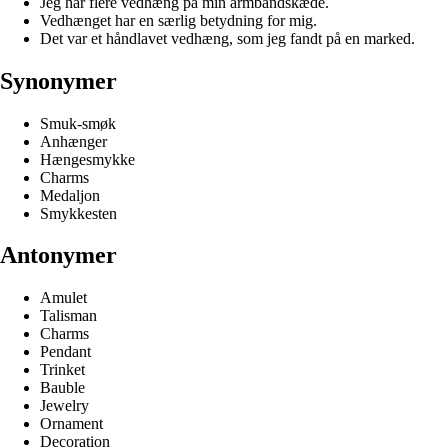
Jeg har flere vedhæng på min armbåndskæde.
Vedhænget har en særlig betydning for mig.
Det var et håndlavet vedhæng, som jeg fandt på en marked.
Synonymer
Smuk-smøk
Anhænger
Hængesmykke
Charms
Medaljon
Smykkesten
Antonymer
Amulet
Talisman
Charms
Pendant
Trinket
Bauble
Jewelry
Ornament
Decoration