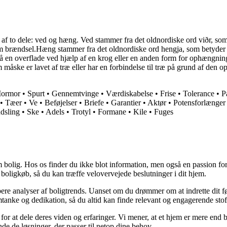
af to dele: ved og hæng. Ved stammer fra det oldnordiske ord viðr, som
 som brændsel.Hæng stammer fra det oldnordiske ord hengja, som betyder 
 på en overflade ved hjælp af en krog eller en anden form for ophængning
 måske er lavet af træ eller har en forbindelse til træ på grund af den
ormor
•
Spurt
•
Gennemtvinge
•
Værdiskabelse
•
Frise
•
Tolerance
•
P
•
Tæer
•
Ve
•
Beføjelser
•
Briefe
•
Garantier
•
Aktør
•
Potensforlænger
dsling
•
Ske
•
Adels
•
Trotyl
•
Formane
•
Kile
•
Fuges
 bolig. Hos os finder du ikke blot information, men også en passion for 
 boligkøb, så du kan træffe velovervejede beslutninger i dit hjem.
dybere analyser af boligtrends. Uanset om du drømmer om at indrette dit fø
tanke og dedikation, så du altid kan finde relevant og engagerende stof
for at dele deres viden og erfaringer. Vi mener, at et hjem er mere end b
inde de løsninger, der passer til netop dine behov.