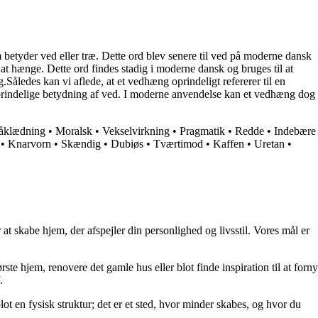
 betyder ved eller træ. Dette ord blev senere til ved på moderne dansk
at hænge. Dette ord findes stadig i moderne dansk og bruges til at
.Således kan vi aflede, at et vedhæng oprindeligt refererer til en
 oprindelige betydning af ved. I moderne anvendelse kan et vedhæng dog
åklædning
•
Moralsk
•
Vekselvirkning
•
Pragmatik
•
Redde
•
Indebære
•
Knarvorn
•
Skændig
•
Dubiøs
•
Tværtimod
•
Kaffen
•
Uretan
•
at skabe hjem, der afspejler din personlighed og livsstil. Vores mål er
rste hjem, renovere det gamle hus eller blot finde inspiration til at forny
.
lot en fysisk struktur; det er et sted, hvor minder skabes, og hvor du