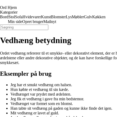
Ord Hjem
Kategorier
Bord
Stol
Sofa
Hvidevarer
Kunst
Blomster
Lys
Møbler
Gulv
Køkken
Min side
Opret bruger
Mailnyt
Vedhæng betydning
Ordet vedhæng refererer til et smykke- eller dekorativt element, der e
ædelstene eller andre dekorative objekter, og de kan have forskellige
smykkesæt.
Eksempler på brug
Jeg har et smukt vedhæng om halsen.
Hun købte et vedhæng til sin kæde.
Vedhænget var prydet med ædelsten.
Jeg fik et vedhæng i gave fra min bedstemor.
Vedhænget var formet som en blomst.
Han tabte sit vedhæng på gaden og kunne ikke finde det igen.
Mit vedhæng er lavet af guld.