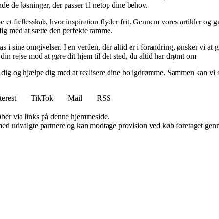
inde de løsninger, der passer til netop dine behov.
e et fællesskab, hvor inspiration flyder frit. Gennem vores artikler og g
 dig med at sætte den perfekte ramme.
lpas i sine omgivelser. I en verden, der altid er i forandring, ønsker vi a
i din rejse mod at gøre dit hjem til det sted, du altid har drømt om.
e dig og hjælpe dig med at realisere dine boligdrømme. Sammen kan vi s
terest
TikTok
Mail
RSS
 køber via links på denne hjemmeside.
med udvalgte partnere og kan modtage provision ved køb foretaget gennem