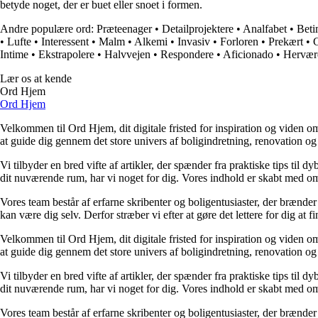
betyde noget, der er buet eller snoet i formen.
Andre populære ord:
Præteenager
•
Detailprojektere
•
Analfabet
•
Beti
•
Lufte
•
Interessent
•
Malm
•
Alkemi
•
Invasiv
•
Forloren
•
Prekært
•
G
Intime
•
Ekstrapolere
•
Halvvejen
•
Respondere
•
Aficionado
•
Hervær
Lær os at kende
Ord Hjem
Ord Hjem
Velkommen til Ord Hjem, dit digitale fristed for inspiration og viden om
at guide dig gennem det store univers af boligindretning, renovation og
Vi tilbyder en bred vifte af artikler, der spænder fra praktiske tips til 
dit nuværende rum, har vi noget for dig. Vores indhold er skabt med om
Vores team består af erfarne skribenter og boligentusiaster, der brænder 
kan være dig selv. Derfor stræber vi efter at gøre det lettere for dig at f
Velkommen til Ord Hjem, dit digitale fristed for inspiration og viden om
at guide dig gennem det store univers af boligindretning, renovation og
Vi tilbyder en bred vifte af artikler, der spænder fra praktiske tips til 
dit nuværende rum, har vi noget for dig. Vores indhold er skabt med om
Vores team består af erfarne skribenter og boligentusiaster, der brænder 