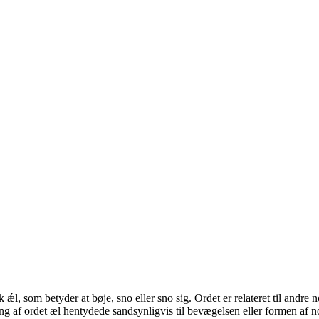
k ǽl, som betyder at bøje, sno eller sno sig. Ordet er relateret til and
 af ordet æl hentydede sandsynligvis til bevægelsen eller formen af noge