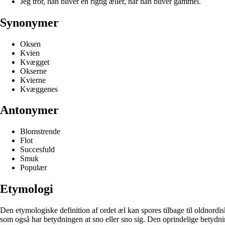
Jeg tror, han bliver en rigtig æller, når han bliver gammel.
Synonymer
Oksen
Kvien
Kvægget
Okserne
Kvierne
Kvæggenes
Antonymer
Blomstrende
Flot
Succesfuld
Smuk
Populær
Etymologi
Den etymologiske definition af ordet æl kan spores tilbage til oldnordis
som også har betydningen at sno eller sno sig. Den oprindelige betydning