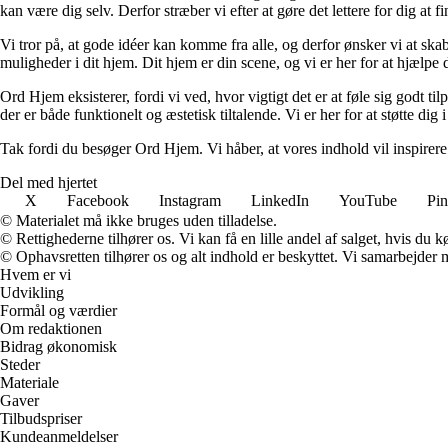
kan være dig selv. Derfor stræber vi efter at gøre det lettere for dig at f
Vi tror på, at gode idéer kan komme fra alle, og derfor ønsker vi at skab
muligheder i dit hjem. Dit hjem er din scene, og vi er her for at hjælpe
Ord Hjem eksisterer, fordi vi ved, hvor vigtigt det er at føle sig godt ti
der er både funktionelt og æstetisk tiltalende. Vi er her for at støtte dig 
Tak fordi du besøger Ord Hjem. Vi håber, at vores indhold vil inspirer
Del med hjertet
X
Facebook
Instagram
LinkedIn
YouTube
Pin
© Materialet må ikke bruges uden tilladelse.
© Rettighederne tilhører os. Vi kan få en lille andel af salget, hvis du
© Ophavsretten tilhører os og alt indhold er beskyttet. Vi samarbejder 
Hvem er vi
Udvikling
Formål og værdier
Om redaktionen
Bidrag økonomisk
Steder
Materiale
Gaver
Tilbudspriser
Kundeanmeldelser