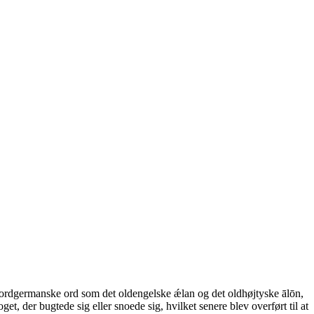
re nordgermanske ord som det oldengelske ǽlan og det oldhøjtyske ālōn,
t, der bugtede sig eller snoede sig, hvilket senere blev overført til at