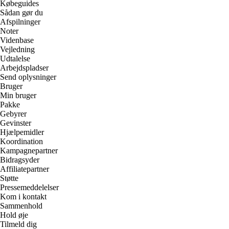
Købeguides
Sådan gør du
Afspilninger
Noter
Videnbase
Vejledning
Udtalelse
Arbejdspladser
Send oplysninger
Bruger
Min bruger
Pakke
Gebyrer
Gevinster
Hjælpemidler
Koordination
Kampagnepartner
Bidragsyder
Affiliatepartner
Støtte
Pressemeddelelser
Kom i kontakt
Sammenhold
Hold øje
Tilmeld dig