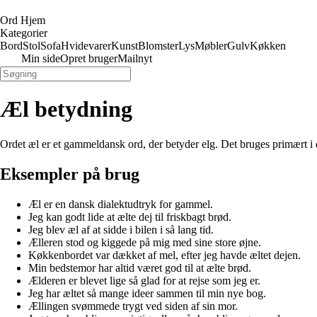
Ord Hjem
Kategorier
Bord
Stol
Sofa
Hvidevarer
Kunst
Blomster
Lys
Møbler
Gulv
Køkken
Min side
Opret bruger
Mailnyt
Æl betydning
Ordet æl er et gammeldansk ord, der betyder elg. Det bruges primært i d
Eksempler på brug
Æl er en dansk dialektudtryk for gammel.
Jeg kan godt lide at ælte dej til friskbagt brød.
Jeg blev æl af at sidde i bilen i så lang tid.
Ælleren stod og kiggede på mig med sine store øjne.
Køkkenbordet var dækket af mel, efter jeg havde æltet dejen.
Min bedstemor har altid været god til at ælte brød.
Ælderen er blevet lige så glad for at rejse som jeg er.
Jeg har æltet så mange ideer sammen til min nye bog.
Ællingen svømmede trygt ved siden af sin mor.