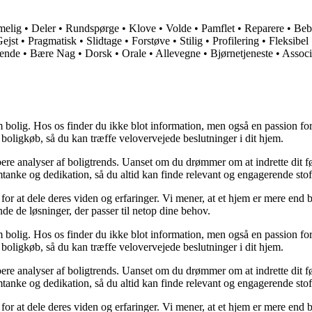
melig
•
Deler
•
Rundspørge
•
Klove
•
Volde
•
Pamflet
•
Reparere
•
Beb
ejst
•
Pragmatisk
•
Slidtage
•
Forstøve
•
Stilig
•
Profilering
•
Fleksibel
ende
•
Bære Nag
•
Dorsk
•
Orale
•
Allevegne
•
Bjørnetjeneste
•
Associ
 bolig. Hos os finder du ikke blot information, men også en passion for 
 boligkøb, så du kan træffe velovervejede beslutninger i dit hjem.
dybere analyser af boligtrends. Uanset om du drømmer om at indrette dit fø
tanke og dedikation, så du altid kan finde relevant og engagerende stof
for at dele deres viden og erfaringer. Vi mener, at et hjem er mere end b
inde de løsninger, der passer til netop dine behov.
 bolig. Hos os finder du ikke blot information, men også en passion for 
 boligkøb, så du kan træffe velovervejede beslutninger i dit hjem.
dybere analyser af boligtrends. Uanset om du drømmer om at indrette dit fø
tanke og dedikation, så du altid kan finde relevant og engagerende stof
for at dele deres viden og erfaringer. Vi mener, at et hjem er mere end b