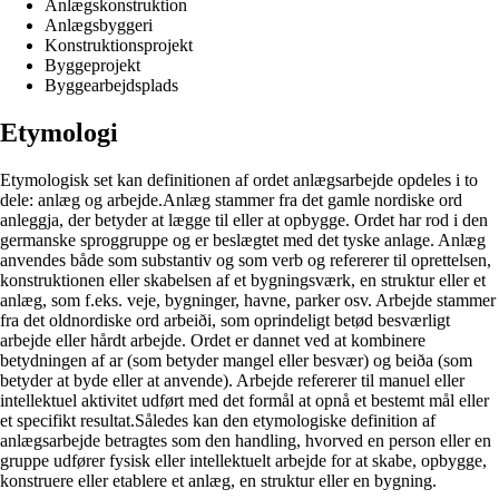
Anlægskonstruktion
Anlægsbyggeri
Konstruktionsprojekt
Byggeprojekt
Byggearbejdsplads
Etymologi
Etymologisk set kan definitionen af ordet anlægsarbejde opdeles i to
dele: anlæg og arbejde.Anlæg stammer fra det gamle nordiske ord
anleggja, der betyder at lægge til eller at opbygge. Ordet har rod i den
germanske sproggruppe og er beslægtet med det tyske anlage. Anlæg
anvendes både som substantiv og som verb og refererer til oprettelsen,
konstruktionen eller skabelsen af et bygningsværk, en struktur eller et
anlæg, som f.eks. veje, bygninger, havne, parker osv. Arbejde stammer
fra det oldnordiske ord arbeiði, som oprindeligt betød besværligt
arbejde eller hårdt arbejde. Ordet er dannet ved at kombinere
betydningen af ar (som betyder mangel eller besvær) og beiða (som
betyder at byde eller at anvende). Arbejde refererer til manuel eller
intellektuel aktivitet udført med det formål at opnå et bestemt mål eller
et specifikt resultat.Således kan den etymologiske definition af
anlægsarbejde betragtes som den handling, hvorved en person eller en
gruppe udfører fysisk eller intellektuelt arbejde for at skabe, opbygge,
konstruere eller etablere et anlæg, en struktur eller en bygning.