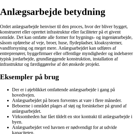
Anlægsarbejde betydning
Ordet anlægsarbejde henviser til den proces, hvor der bliver bygget,
konstrueret eller oprettet infrastruktur eller faciliteter på et givent
område. Det kan omfatte alle former for bygnings- og ingeniørarbejde,
såsom opførelse af veje, broer, huse, flydepladser, kloaksystemer,
vandforsyning og meget mere. Anlægsarbejdet kan udføres af
entreprenører, byggefirmaer eller offentlige myndigheder og indebærer
typisk jordarbejde, grundlæggende konstruktion, installation af
infrastruktur og færdiggørelse af det ønskede projekt.
Eksempler på brug
Der er i øjeblikket omfattende anlægsarbejde i gang på
hovedvejen.
Anlægsarbejdet på broen forventes at vare i flere måneder.
Beboerne i området plages af støj og forsinkelser på grund af
anlægsarbejdet.
Virksomheden har fået tildelt en stor kontrakt til anlægsarbejde i
byen.
Anlægsarbejdet ved havnen er nødvendigt for at udvide
kapaciteten.