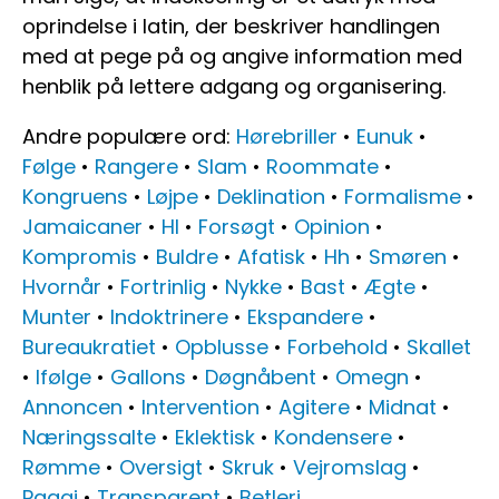
oprindelse i latin, der beskriver handlingen
med at pege på og angive information med
henblik på lettere adgang og organisering.
Andre populære ord:
Hørebriller
•
Eunuk
•
Følge
•
Rangere
•
Slam
•
Roommate
•
Kongruens
•
Løjpe
•
Deklination
•
Formalisme
•
Jamaicaner
•
Hl
•
Forsøgt
•
Opinion
•
Kompromis
•
Buldre
•
Afatisk
•
Hh
•
Smøren
•
Hvornår
•
Fortrinlig
•
Nykke
•
Bast
•
Ægte
•
Munter
•
Indoktrinere
•
Ekspandere
•
Bureaukratiet
•
Opblusse
•
Forbehold
•
Skallet
•
Ifølge
•
Gallons
•
Døgnåbent
•
Omegn
•
Annoncen
•
Intervention
•
Agitere
•
Midnat
•
Næringssalte
•
Eklektisk
•
Kondensere
•
Rømme
•
Oversigt
•
Skruk
•
Vejromslag
•
Pagaj
•
Transparent
•
Betleri