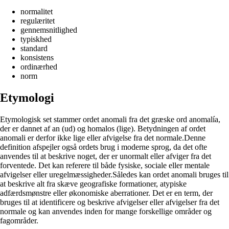
normalitet
regulæritet
gennemsnitlighed
typiskhed
standard
konsistens
ordinærhed
norm
Etymologi
Etymologisk set stammer ordet anomali fra det græske ord anomalía,
der er dannet af an (ud) og homalos (lige). Betydningen af ordet
anomali er derfor ikke lige eller afvigelse fra det normale.Denne
definition afspejler også ordets brug i moderne sprog, da det ofte
anvendes til at beskrive noget, der er unormalt eller afviger fra det
forventede. Det kan referere til både fysiske, sociale eller mentale
afvigelser eller uregelmæssigheder.Således kan ordet anomali bruges til
at beskrive alt fra skæve geografiske formationer, atypiske
adfærdsmønstre eller økonomiske aberrationer. Det er en term, der
bruges til at identificere og beskrive afvigelser eller afvigelser fra det
normale og kan anvendes inden for mange forskellige områder og
fagområder.