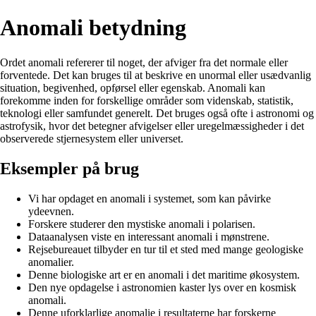
Anomali betydning
Ordet anomali refererer til noget, der afviger fra det normale eller
forventede. Det kan bruges til at beskrive en unormal eller usædvanlig
situation, begivenhed, opførsel eller egenskab. Anomali kan
forekomme inden for forskellige områder som videnskab, statistik,
teknologi eller samfundet generelt. Det bruges også ofte i astronomi og
astrofysik, hvor det betegner afvigelser eller uregelmæssigheder i det
observerede stjernesystem eller universet.
Eksempler på brug
Vi har opdaget en anomali i systemet, som kan påvirke
ydeevnen.
Forskere studerer den mystiske anomali i polarisen.
Dataanalysen viste en interessant anomali i mønstrene.
Rejsebureauet tilbyder en tur til et sted med mange geologiske
anomalier.
Denne biologiske art er en anomali i det maritime økosystem.
Den nye opdagelse i astronomien kaster lys over en kosmisk
anomali.
Denne uforklarlige anomalie i resultaterne har forskerne