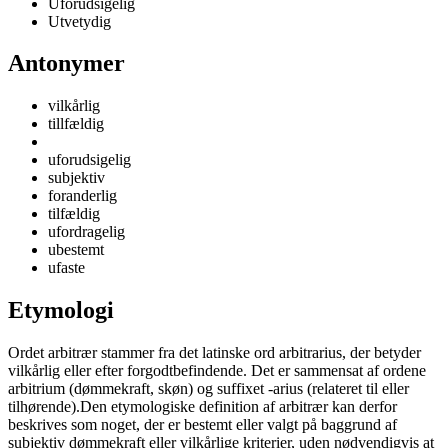
Uforudsigelig
Utvetydig
Antonymer
vilkårlig
tillfældig
uforudsigelig
subjektiv
foranderlig
tilfældig
ufordragelig
ubestemt
ufaste
Etymologi
Ordet arbitrær stammer fra det latinske ord arbitrarius, der betyder
vilkårlig eller efter forgodtbefindende. Det er sammensat af ordene
arbitrium (dømmekraft, skøn) og suffixet -arius (relateret til eller
tilhørende).Den etymologiske definition af arbitrær kan derfor
beskrives som noget, der er bestemt eller valgt på baggrund af
subjektiv dømmekraft eller vilkårlige kriterier, uden nødvendigvis at