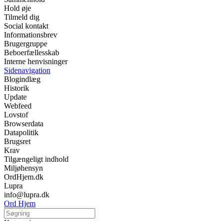
Hold øje
Tilmeld dig
Social kontakt
Informationsbrev
Brugergruppe
Beboerfællesskab
Interne henvisninger
Sidenavigation
Blogindlæg
Historik
Update
Webfeed
Lovstof
Browserdata
Datapolitik
Brugsret
Krav
Tilgængeligt indhold
Miljøhensyn
OrdHjem.dk
Lupra
info@lupra.dk
Ord Hjem