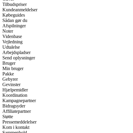
Tilbudspriser
Kundeanmeldelser
Købeguides
Sådan gør du
Afspilninger
Noter
Videnbase
Vejledning
Udtalelse
Arbejdspladser
Send oplysninger
Bruger
Min bruger
Pakke
Gebyrer
Gevinster
Hjælpemidler
Koordination
Kampagnepartner
Bidragsyder
Affiliatepartner
Støtte
Pressemeddelelser
Kom i kontakt
Sammenhold