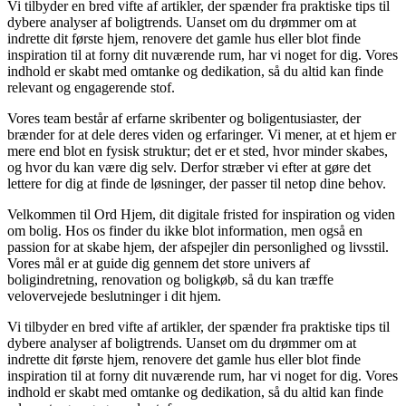
Vi tilbyder en bred vifte af artikler, der spænder fra praktiske tips til
dybere analyser af boligtrends. Uanset om du drømmer om at
indrette dit første hjem, renovere det gamle hus eller blot finde
inspiration til at forny dit nuværende rum, har vi noget for dig. Vores
indhold er skabt med omtanke og dedikation, så du altid kan finde
relevant og engagerende stof.
Vores team består af erfarne skribenter og boligentusiaster, der
brænder for at dele deres viden og erfaringer. Vi mener, at et hjem er
mere end blot en fysisk struktur; det er et sted, hvor minder skabes,
og hvor du kan være dig selv. Derfor stræber vi efter at gøre det
lettere for dig at finde de løsninger, der passer til netop dine behov.
Velkommen til Ord Hjem, dit digitale fristed for inspiration og viden
om bolig. Hos os finder du ikke blot information, men også en
passion for at skabe hjem, der afspejler din personlighed og livsstil.
Vores mål er at guide dig gennem det store univers af
boligindretning, renovation og boligkøb, så du kan træffe
velovervejede beslutninger i dit hjem.
Vi tilbyder en bred vifte af artikler, der spænder fra praktiske tips til
dybere analyser af boligtrends. Uanset om du drømmer om at
indrette dit første hjem, renovere det gamle hus eller blot finde
inspiration til at forny dit nuværende rum, har vi noget for dig. Vores
indhold er skabt med omtanke og dedikation, så du altid kan finde