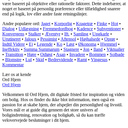
være baseret på objektive eller rationelle faktorer. Dette indebærer, at
noget er baseret på personlig præference eller tilfældighed snarere
end på logik, lov eller andre faste retningslinjer.
Andre populære ord:
Jaget
•
Korporlig
•
Kragetræ
•
Finke
•
Hot
•
Dialog
•
Udlægning
•
Fremmedordbog
•
Kadence
•
Subventioner
•
Konvergens
•
Stalker
•
Æventyr
•
Ift.
•
Samling
•
Ungkarle
•
Urutineret
•
Jaloux
•
Pessimist
•
Aftensol
•
Højhalsede
•
Oprør
•
Indtil Videre
•
Ej
•
Legende
•
Ko
•
Løst
•
Økonoma
•
Hjemmel
•
Ineffektiv
•
Summa Summarum
•
Stagnere
•
Jon
•
Iland
•
Viktualier
•
Transition
•
Høre
•
Odiøst
•
Asap
•
Invadere
•
Bommen
•
Solbade
•
Blomstre
•
Lul
•
Skid
•
Bedrevidende
•
Ramt
•
Vingesus
•
Kommentar
Lær os at kende
Ord Hjem
Ord Hjem
Velkommen til Ord Hjem, dit digitale fristed for inspiration og viden
om bolig. Hos os finder du ikke blot information, men også en
passion for at skabe hjem, der afspejler din personlighed og livsstil.
Vores mål er at guide dig gennem det store univers af
boligindretning, renovation og boligkøb, så du kan træffe
velovervejede beslutninger i dit hjem.