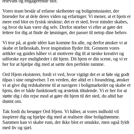
relevant og engagerende stof.
Vores team består af erfarne skribenter og boligentusiaster, der
brænder for at dele deres viden og erfaringer. Vi mener, at et hjem er
mere end blot en fysisk struktur; det er et sted, hvor minder skabes,
og hvor du kan være dig selv. Derfor stræber vi efter at gøre det
lettere for dig at finde de løsninger, der passer til netop dine behov.
Vi tror på, at gode idéer kan komme fra alle, og derfor ønsker vi at
skabe et fællesskab, hvor inspiration flyder frit. Gennem vores
artikler og guides håber vi at motivere dig til at tænke kreativt og
udforske nye muligheder i dit hjem. Dit hjem er din scene, og vi er
her for at hjælpe dig med at sætte den perfekte ramme.
Ord Hjem eksisterer, fordi vi ved, hvor vigtigt det er at føle sig godt
tilpas i sine omgivelser. I en verden, der altid er i forandring, ønsker
vi at give dig redskaberne til at navigere i boligmarkedet og skabe et
hjem, der er både funktionelt og æstetisk tiltalende. Vi er her for at
støtte dig i din rejse mod at gøre dit hjem til det sted, du altid har
drømt om.
Tak fordi du besøger Ord Hjem. Vi håber, at vores indhold vil
inspirere dig og hjælpe dig med at realisere dine boligdrømme.
Sammen kan vi skabe rum, der ikke blot er smukke, men også fyldt
med liv og sjæl.