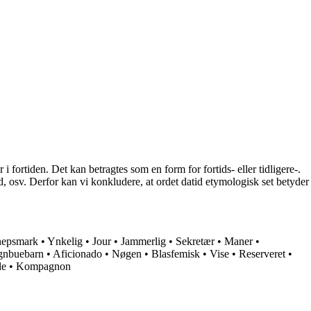
 i fortiden. Det kan betragtes som en form for fortids- eller tidligere-.
 tid, osv. Derfor kan vi konkludere, at ordet datid etymologisk set betyder
nepsmark
•
Ynkelig
•
Jour
•
Jammerlig
•
Sekretær
•
Maner
•
gnbuebarn
•
Aficionado
•
Nøgen
•
Blasfemisk
•
Vise
•
Reserveret
•
le
•
Kompagnon