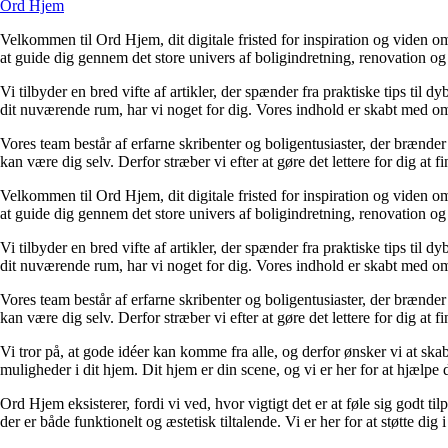
Ord Hjem
Velkommen til Ord Hjem, dit digitale fristed for inspiration og viden om
at guide dig gennem det store univers af boligindretning, renovation og
Vi tilbyder en bred vifte af artikler, der spænder fra praktiske tips til 
dit nuværende rum, har vi noget for dig. Vores indhold er skabt med om
Vores team består af erfarne skribenter og boligentusiaster, der brænder 
kan være dig selv. Derfor stræber vi efter at gøre det lettere for dig at f
Velkommen til Ord Hjem, dit digitale fristed for inspiration og viden om
at guide dig gennem det store univers af boligindretning, renovation og
Vi tilbyder en bred vifte af artikler, der spænder fra praktiske tips til 
dit nuværende rum, har vi noget for dig. Vores indhold er skabt med om
Vores team består af erfarne skribenter og boligentusiaster, der brænder 
kan være dig selv. Derfor stræber vi efter at gøre det lettere for dig at f
Vi tror på, at gode idéer kan komme fra alle, og derfor ønsker vi at skab
muligheder i dit hjem. Dit hjem er din scene, og vi er her for at hjælpe
Ord Hjem eksisterer, fordi vi ved, hvor vigtigt det er at føle sig godt ti
der er både funktionelt og æstetisk tiltalende. Vi er her for at støtte dig 