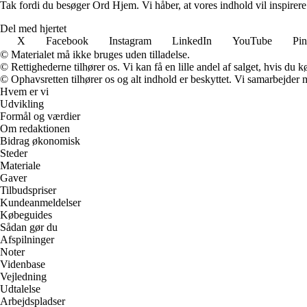
Tak fordi du besøger Ord Hjem. Vi håber, at vores indhold vil inspirer
Del med hjertet
X
Facebook
Instagram
LinkedIn
YouTube
Pin
© Materialet må ikke bruges uden tilladelse.
© Rettighederne tilhører os. Vi kan få en lille andel af salget, hvis du
© Ophavsretten tilhører os og alt indhold er beskyttet. Vi samarbejder 
Hvem er vi
Udvikling
Formål og værdier
Om redaktionen
Bidrag økonomisk
Steder
Materiale
Gaver
Tilbudspriser
Kundeanmeldelser
Købeguides
Sådan gør du
Afspilninger
Noter
Videnbase
Vejledning
Udtalelse
Arbejdspladser