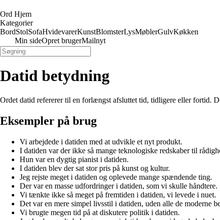
Ord Hjem
Kategorier
Bord
Stol
Sofa
Hvidevarer
Kunst
Blomster
Lys
Møbler
Gulv
Køkken
Min side
Opret bruger
Mailnyt
Datid betydning
Ordet datid refererer til en forlængst afsluttet tid, tidligere eller fortid.
Eksempler på brug
Vi arbejdede i datiden med at udvikle et nyt produkt.
I datiden var der ikke så mange teknologiske redskaber til rådigh
Hun var en dygtig pianist i datiden.
I datiden blev der sat stor pris på kunst og kultur.
Jeg rejste meget i datiden og oplevede mange spændende ting.
Der var en masse udfordringer i datiden, som vi skulle håndtere.
Vi tænkte ikke så meget på fremtiden i datiden, vi levede i nuet.
Det var en mere simpel livsstil i datiden, uden alle de moderne
Vi brugte megen tid på at diskutere politik i datiden.