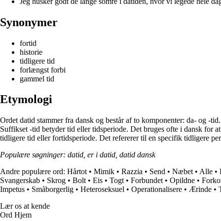
Jeg husker godt de lange somre i datiden, hvor vi legede hele da
Synonymer
fortid
historie
tidligere tid
forlængst forbi
gammel tid
Etymologi
Ordet datid stammer fra dansk og består af to komponenter: da- og -tid. Pr
Suffikset -tid betyder tid eller tidsperiode. Det bruges ofte i dansk for 
tidligere tid eller fortidsperiode. Det refererer til en specifik tidligere per
Populære søgninger: datid, er i datid, datid dansk
Andre populære ord:
Hårtot
•
Mimik
•
Razzia
•
Send
•
Næbet
•
Alle
•
Svangerskab
•
Skrog
•
Bolt
•
Eis
•
Togt
•
Forbundet
•
Opildne
•
Forkor
Impetus
•
Småborgerlig
•
Heteroseksuel
•
Operationalisere
•
Ærinde
•
Lær os at kende
Ord Hjem