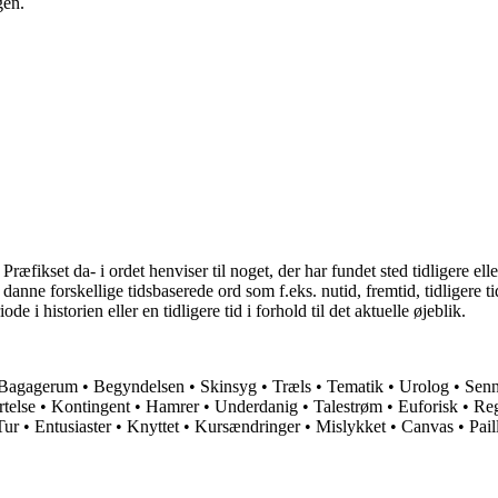
gen.
æfikset da- i ordet henviser til noget, der har fundet sted tidligere eller
at danne forskellige tidsbaserede ord som f.eks. nutid, fremtid, tidligere
iode i historien eller en tidligere tid i forhold til det aktuelle øjeblik.
Bagagerum
•
Begyndelsen
•
Skinsyg
•
Træls
•
Tematik
•
Urolog
•
Sen
telse
•
Kontingent
•
Hamrer
•
Underdanig
•
Talestrøm
•
Euforisk
•
Re
Tur
•
Entusiaster
•
Knyttet
•
Kursændringer
•
Mislykket
•
Canvas
•
Pail