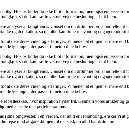
 bolig. Hos os finder du ikke blot information, men også en passion for 
 boligkøb, så du kan træffe velovervejede beslutninger i dit hjem.
dybere analyser af boligtrends. Uanset om du drømmer om at indrette dit fø
tanke og dedikation, så du altid kan finde relevant og engagerende stof
for at dele deres viden og erfaringer. Vi mener, at et hjem er mere end b
inde de løsninger, der passer til netop dine behov.
 bolig. Hos os finder du ikke blot information, men også en passion for 
 boligkøb, så du kan træffe velovervejede beslutninger i dit hjem.
dybere analyser af boligtrends. Uanset om du drømmer om at indrette dit fø
tanke og dedikation, så du altid kan finde relevant og engagerende stof
for at dele deres viden og erfaringer. Vi mener, at et hjem er mere end b
inde de løsninger, der passer til netop dine behov.
e et fællesskab, hvor inspiration flyder frit. Gennem vores artikler og g
 dig med at sætte den perfekte ramme.
lpas i sine omgivelser. I en verden, der altid er i forandring, ønsker vi a
i din rejse mod at gøre dit hjem til det sted, du altid har drømt om.