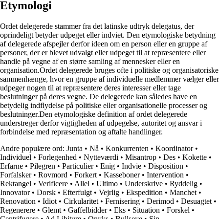
Etymologi
Ordet delegerede stammer fra det latinske udtryk delegatus, der
oprindeligt betyder udpeget eller indviet. Den etymologiske betydning
af delegerede afspejler derfor ideen om en person eller en gruppe af
personer, der er blevet udvalgt eller udpeget til at repræsentere eller
handle på vegne af en større samling af mennesker eller en
organisation.Ordet delegerede bruges ofte i politiske og organisatoriske
sammenhænge, hvor en gruppe af individuelle medlemmer vælger eller
udpeger nogen til at repræsentere deres interesser eller tage
beslutninger på deres vegne. De delegerede kan således have en
betydelig indflydelse på politiske eller organisationelle processer og
beslutninger.Den etymologiske definition af ordet delegerede
understreger derfor vigtigheden af ​​udpegelse, autoritet og ansvar i
forbindelse med repræsentation og aftalte handlinger.
Andre populære ord:
Junta
•
Nå
•
Konkurrenten
•
Koordinator
•
Individuel
•
Forlegenhed
•
Nytteværdi
•
Misantrop
•
Des
•
Kokette
•
Erfarne
•
Pilegren
•
Particulier
•
Enig
•
Indvie
•
Disposition
•
Forfalsker
•
Rovmord
•
Forkert
•
Kasseboner
•
Intervention
•
Rektangel
•
Verificere
•
Allel
•
Ultimo
•
Underskrive
•
Ryddelig
•
Innovator
•
Dorsk
•
Efterfulgt
•
Vejrlig
•
Ekspedition
•
Manchet
•
Renovation
•
Idiot
•
Cirkularitet
•
Fernisering
•
Derimod
•
Desuagtet
•
Regenerere
•
Glemt
•
Gaffelbidder
•
Eks
•
Situation
•
Forskel
•
Centrifugere
•
Ad Libitum
•
Onyks
•
Bullseye
•
Sin