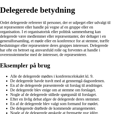
Delegerede betydning
Ordet delegerede refererer til personer, der er udpeget eller udvalgt til
at repræsentere eller handle på vegne af en gruppe eller en
organisation. I et organisatorisk eller politisk sammenhæng kan
delegerede være medlemmer eller repræsentanter, der deltager i en
generalforsamling, et møde eller en konference for at stemme, træffe
beslutninger eller repræsentere deres gruppes interesser. Delegerede
har ofte en betroet og ansvarsfuld rolle og forventes at handle i
overensstemmelse med de interesser, de repræsenterer.
Eksempler på brug
Alle de delegerede mødtes i konferencelokalet kl. 9.
De delegerede havde travlt med at gennemgå dagsordenen.
En af de delegerede præsenterede sit forslag til ændringer.
De delegerede blev enige om at stemme om forslaget.
Nogle af de delegerede stillede spørgsmål til forslaget.
Efter en livlig debat afgav de delegerede deres stemmer.
En af de delegerede blev valgt som formand for mødet.
De delegerede drøftede de kommende arrangementer.
Nogle af de delegerede ønskede at fremsætte nye idéer.