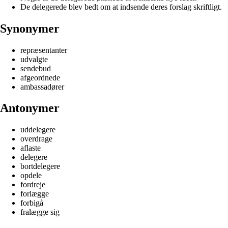
De delegerede blev bedt om at indsende deres forslag skriftligt.
Synonymer
repræsentanter
udvalgte
sendebud
afgeordnede
ambassadører
Antonymer
uddelegere
overdrage
aflaste
delegere
bortdelegere
opdele
fordreje
forlægge
forbigå
fralægge sig