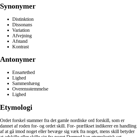
Synonymer
Distinktion
Dissonans
Variation
Afvejning
Afstand
Kontrast
Antonymer
Ensartethed
Lighed
Sammenhæng
Overensstemmelse
Lighed
Etymologi
Ordet forskel stammer fra det gamle nordiske ord forskill, som er
dannet af roden for- og ordet skill. For- præfikset indikerer en handling
af at gå imod noget eller bevæge sig væk fra noget, mens skill betyder
at adskille eller skille sig fra noget.Dermed kan etymologisk set