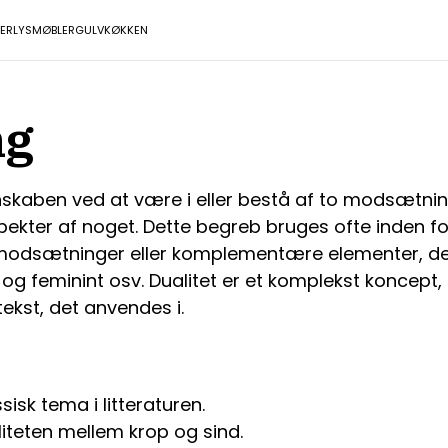
ER
LYS
MØBLER
GULV
KØKKEN
ng
genskaben ved at være i eller bestå af to modsætnin
r af noget. Dette begreb bruges ofte inden for f
 modsætninger eller komplementære elementer, der
g feminint osv. Dualitet er et komplekst koncept, 
ekst, det anvendes i.
isk tema i litteraturen.
iteten mellem krop og sind.