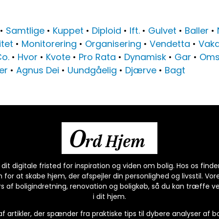
•
Samtlige
•
Kuppet
•
Diploid
•
Ift.
•
Gulvet
•
Baller
•
itet
•
Monitorering
•
Organisering
•
Vendetta
•
Vaka
o.
•
Hvor
•
Kvote
•
Pro Rata
•
Dynamisk
•
Gar
•
Oms
er
•
Agnus Dei
•
Uundgåelig
•
Djærve
•
Bagt
O
rd Hjem
t digitale fristed for inspiration og viden om bolig. Hos os finde
or at skabe hjem, der afspejler din personlighed og livsstil. Vor
 af boligindretning, renovation og boligkøb, så du kan træffe v
i dit hjem.
 af artikler, der spænder fra praktiske tips til dybere analyser af