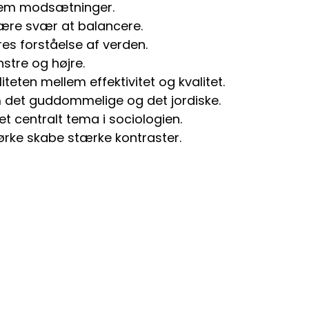
llem modsætninger.
være svær at balancere.
res forståelse af verden.
nstre og højre.
ten mellem effektivitet og kvalitet.
m det guddommelige og det jordiske.
t centralt tema i sociologien.
ørke skabe stærke kontraster.