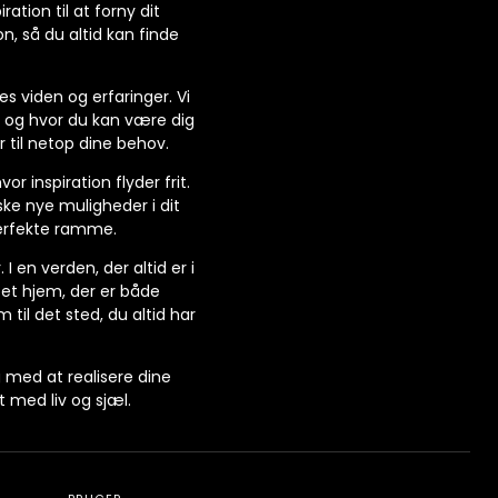
ation til at forny dit
, så du altid kan finde
s viden og erfaringer. Vi
, og hvor du kan være dig
r til netop dine behov.
r inspiration flyder frit.
ske nye muligheder i dit
perfekte ramme.
 I en verden, der altid er i
 et hjem, der er både
m til det sted, du altid har
g med at realisere dine
 med liv og sjæl.