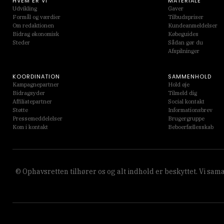
HVEM ER VI
MATERIALE
Udvikling
Gaver
Formål og værdier
Tilbudspriser
Om redaktionen
Kundeanmeldelser
Bidrag økonomisk
Købeguides
Steder
Sådan gør du
Afspilninger
KOORDINATION
SAMMENHOLD
Kampagnepartner
Hold øje
Bidragsyder
Tilmeld dig
Affiliatepartner
Social kontakt
Støtte
Informationsbrev
Pressemeddelelser
Brugergruppe
Kom i kontakt
Beboerfællesskab
© Ophavsretten tilhører os og alt indhold er beskyttet. Vi s