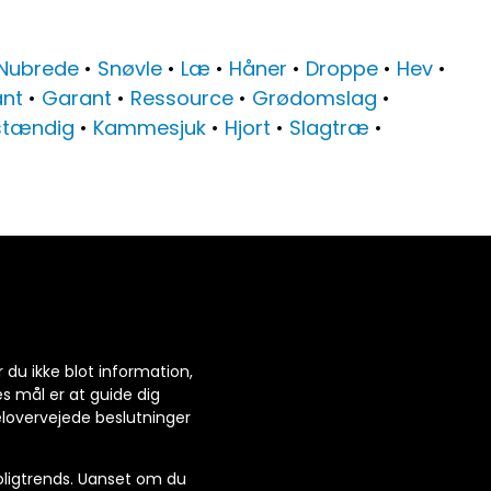
Nubrede
•
Snøvle
•
Læ
•
Håner
•
Droppe
•
Hev
•
nt
•
Garant
•
Ressource
•
Grødomslag
•
tændig
•
Kammesjuk
•
Hjort
•
Slagtræ
•
r du ikke blot information,
es mål er at guide dig
elovervejede beslutninger
 boligtrends. Uanset om du