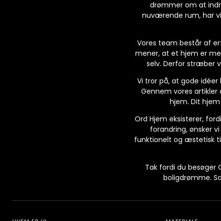
drømmer om at indrett
nuværende rum, har vi 
Vores team består af erf
mener, at et hjem er mer
selv. Derfor stræber v
Vi tror på, at gode idéer
Gennem vores artikler o
hjem. Dit hjem
Ord Hjem eksisterer, fordi 
forandring, ønsker v
funktionelt og æstetisk til
Tak fordi du besøger O
boligdrømme. Sam