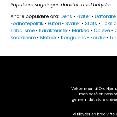
Populære søgninger: dualitet, dual betyder
Andre populære ord:
Dens
•
Frater
•
Udfordre
Fodnotepolitik
•
Eufori
•
Svarer
•
Stats
•
Toksic
Tribalisme
•
Karakteristik
•
Marked
•
Opleve
•
C
Koordinere
•
Metrisk
•
Kongruens
•
Fordre
•
Lur
Velkommen til Ord Hjem, di
men også en passion f
gennem det store univers
Vi tilbyder en bred vifte