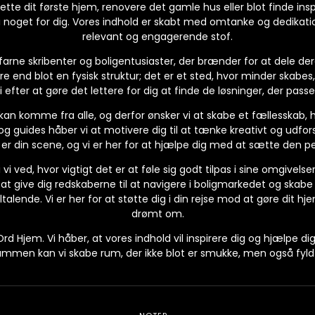
e dit første hjem, renovere det gamle hus eller blot finde inspir
noget for dig. Vores indhold er skabt med omtanke og dedikation
relevant og engagerende stof.
arne skribenter og boligentusiaster, der brænder for at dele dere
e end blot en fysisk struktur; det er et sted, hvor minder skabes
i efter at gøre det lettere for dig at finde de løsninger, der passe
 kan komme fra alle, og derfor ønsker vi at skabe et fællesskab, hvo
g guides håber vi at motivere dig til at tænke kreativt og udfor
 er din scene, og vi er her for at hjælpe dig med at sætte den 
vi ved, hvor vigtigt det er at føle sig godt tilpas i sine omgivelser.
i at give dig redskaberne til at navigere i boligmarkedet og skabe
talende. Vi er her for at støtte dig i din rejse mod at gøre dit hje
drømt om.
rd Hjem. Vi håber, at vores indhold vil inspirere dig og hjælpe di
men kan vi skabe rum, der ikke blot er smukke, men også fyldt