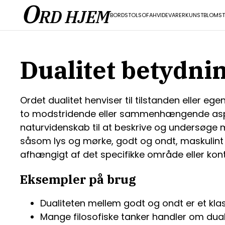
O
RD HJEM
BORD
STOL
SOFA
HVIDEVARER
KUNST
BLOMST
Dualitet betydni
Ordet dualitet henviser til tilstanden eller e
to modstridende eller sammenhængende aspekte
naturvidenskab til at beskrive og undersøge
såsom lys og mørke, godt og ondt, maskulint o
afhængigt af det specifikke område eller kont
Eksempler på brug
Dualiteten mellem godt og ondt er et klass
Mange filosofiske tanker handler om dual