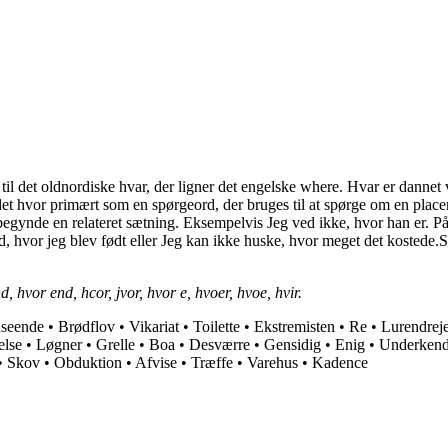
til det oldnordiske hvar, der ligner det engelske where. Hvar er dannet
det hvor primært som en spørgeord, der bruges til at spørge om en placer
 begynde en relateret sætning. Eksempelvis Jeg ved ikke, hvor han er. P
, hvor jeg blev født eller Jeg kan ikke huske, hvor meget det kostede.Sam
, hvor end, hcor, jvor, hvor e, hvoer, hvoe, hvir.
seende
•
Brødflov
•
Vikariat
•
Toilette
•
Ekstremisten
•
Re
•
Lurendrej
else
•
Løgner
•
Grelle
•
Boa
•
Desværre
•
Gensidig
•
Enig
•
Underken
•
Skov
•
Obduktion
•
Afvise
•
Træffe
•
Varehus
•
Kadence