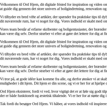
Velkommen til Ord Hjem, dit digitale fristed for inspiration og viden om
at guide dig gennem det store univers af boligindretning, renovation og
Vi tilbyder en bred vifte af artikler, der spænder fra praktiske tips til 
dit nuværende rum, har vi noget for dig. Vores indhold er skabt med om
Vores team består af erfarne skribenter og boligentusiaster, der brænder 
kan være dig selv. Derfor stræber vi efter at gøre det lettere for dig at f
Velkommen til Ord Hjem, dit digitale fristed for inspiration og viden om
at guide dig gennem det store univers af boligindretning, renovation og
Vi tilbyder en bred vifte af artikler, der spænder fra praktiske tips til 
dit nuværende rum, har vi noget for dig. Vores indhold er skabt med om
Vores team består af erfarne skribenter og boligentusiaster, der brænder 
kan være dig selv. Derfor stræber vi efter at gøre det lettere for dig at f
Vi tror på, at gode idéer kan komme fra alle, og derfor ønsker vi at skab
muligheder i dit hjem. Dit hjem er din scene, og vi er her for at hjælpe
Ord Hjem eksisterer, fordi vi ved, hvor vigtigt det er at føle sig godt ti
der er både funktionelt og æstetisk tiltalende. Vi er her for at støtte dig 
Tak fordi du besøger Ord Hjem. Vi håber, at vores indhold vil inspirer