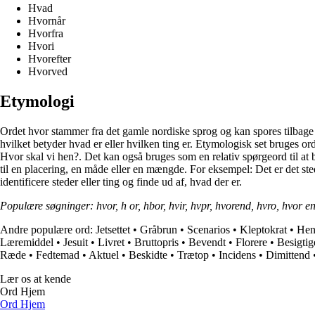
Hvad
Hvornår
Hvorfra
Hvori
Hvorefter
Hvorved
Etymologi
Ordet hvor stammer fra det gamle nordiske sprog og kan spores tilbage 
hvilket betyder hvad er eller hvilken ting er. Etymologisk set bruges or
Hvor skal vi hen?. Det kan også bruges som en relativ spørgeord til at
til en placering, en måde eller en mængde. For eksempel: Det er det sted
identificere steder eller ting og finde ud af, hvad der er.
Populære søgninger: hvor, h or, hbor, hvir, hvpr, hvorend, hvro, hvor end
Andre populære ord:
Jetsettet
•
Gråbrun
•
Scenarios
•
Kleptokrat
•
Hen
Læremiddel
•
Jesuit
•
Livret
•
Bruttopris
•
Bevendt
•
Florere
•
Besigtig
Ræde
•
Fedtemad
•
Aktuel
•
Beskidte
•
Trætop
•
Incidens
•
Dimittend
Lær os at kende
Ord Hjem
Ord Hjem