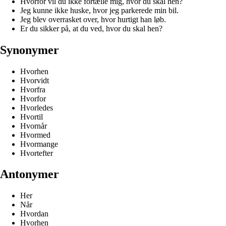
Hvorfor vil du ikke fortælle mig, hvor du skal hen?
Jeg kunne ikke huske, hvor jeg parkerede min bil.
Jeg blev overrasket over, hvor hurtigt han løb.
Er du sikker på, at du ved, hvor du skal hen?
Synonymer
Hvorhen
Hvorvidt
Hvorfra
Hvorfor
Hvorledes
Hvortil
Hvornår
Hvormed
Hvormange
Hvortefter
Antonymer
Her
Når
Hvordan
Hvorhen