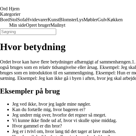
Ord Hjem
Kategorier
Bord
Stol
Sofa
Hvidevarer
Kunst
Blomster
Lys
Møbler
Gulv
Køkken
Min side
Opret bruger
Mailnyt
Hvor betydning
Ordet hvor kan have flere betydninger afhængigt af sammenhængen.1. Det 
også bruges som en relativ tidsangivelse eller årsag. Eksempel: Jeg skal
bruges som en introduktion til en sammenligning. Eksempel: Hun er me
sætning. Eksempel: Jeg kan ikke gå i byen i aften, hvor jeg skal arbejde
Eksempler på brug
Jeg ved ikke, hvor jeg lagde mine nøgler.
Kan du fortælle mig, hvor bageren er?
Jeg undrer mig over, hvorfor det regner så meget.
Vi kunne ikke finde ud af, hvor vi skulle spise middag.
Hvor gammel er din bror?
Jeg er i tvivl om, hvor lang tid det tager at lave maden.