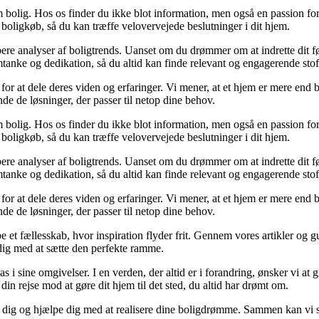
 bolig. Hos os finder du ikke blot information, men også en passion for 
 boligkøb, så du kan træffe velovervejede beslutninger i dit hjem.
dybere analyser af boligtrends. Uanset om du drømmer om at indrette dit fø
tanke og dedikation, så du altid kan finde relevant og engagerende stof
for at dele deres viden og erfaringer. Vi mener, at et hjem er mere end b
inde de løsninger, der passer til netop dine behov.
 bolig. Hos os finder du ikke blot information, men også en passion for 
 boligkøb, så du kan træffe velovervejede beslutninger i dit hjem.
dybere analyser af boligtrends. Uanset om du drømmer om at indrette dit fø
tanke og dedikation, så du altid kan finde relevant og engagerende stof
for at dele deres viden og erfaringer. Vi mener, at et hjem er mere end b
inde de løsninger, der passer til netop dine behov.
e et fællesskab, hvor inspiration flyder frit. Gennem vores artikler og g
 dig med at sætte den perfekte ramme.
lpas i sine omgivelser. I en verden, der altid er i forandring, ønsker vi a
i din rejse mod at gøre dit hjem til det sted, du altid har drømt om.
e dig og hjælpe dig med at realisere dine boligdrømme. Sammen kan vi s