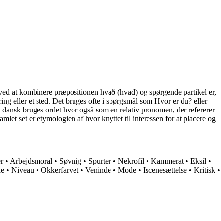
 ved at kombinere præpositionen hvað (hvad) og spørgende partikel er,
ing eller et sted. Det bruges ofte i spørgsmål som Hvor er du? eller
å dansk bruges ordet hvor også som en relativ pronomen, der refererer
let set er etymologien af hvor knyttet til interessen for at placere og
er
•
Arbejdsmoral
•
Søvnig
•
Spurter
•
Nekrofil
•
Kammerat
•
Eksil
•
de
•
Niveau
•
Okkerfarvet
•
Veninde
•
Mode
•
Iscenesættelse
•
Kritisk
•