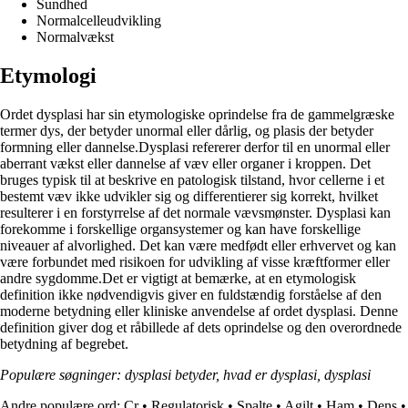
Sundhed
Normalcelleudvikling
Normalvækst
Etymologi
Ordet dysplasi har sin etymologiske oprindelse fra de gammelgræske
termer dys, der betyder unormal eller dårlig, og plasis der betyder
formning eller dannelse.Dysplasi refererer derfor til en unormal eller
aberrant vækst eller dannelse af væv eller organer i kroppen. Det
bruges typisk til at beskrive en patologisk tilstand, hvor cellerne i et
bestemt væv ikke udvikler sig og differentierer sig korrekt, hvilket
resulterer i en forstyrrelse af det normale vævsmønster. Dysplasi kan
forekomme i forskellige organsystemer og kan have forskellige
niveauer af alvorlighed. Det kan være medfødt eller erhvervet og kan
være forbundet med risikoen for udvikling af visse kræftformer eller
andre sygdomme.Det er vigtigt at bemærke, at en etymologisk
definition ikke nødvendigvis giver en fuldstændig forståelse af den
moderne betydning eller kliniske anvendelse af ordet dysplasi. Denne
definition giver dog et råbillede af dets oprindelse og den overordnede
betydning af begrebet.
Populære søgninger: dysplasi betyder, hvad er dysplasi, dysplasi
Andre populære ord:
Cr
•
Regulatorisk
•
Spalte
•
Agilt
•
Ham
•
Dens
•