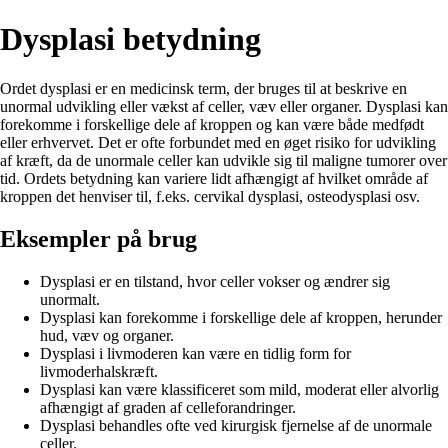
Dysplasi betydning
Ordet dysplasi er en medicinsk term, der bruges til at beskrive en
unormal udvikling eller vækst af celler, væv eller organer. Dysplasi kan
forekomme i forskellige dele af kroppen og kan være både medfødt
eller erhvervet. Det er ofte forbundet med en øget risiko for udvikling
af kræft, da de unormale celler kan udvikle sig til maligne tumorer over
tid. Ordets betydning kan variere lidt afhængigt af hvilket område af
kroppen det henviser til, f.eks. cervikal dysplasi, osteodysplasi osv.
Eksempler på brug
Dysplasi er en tilstand, hvor celler vokser og ændrer sig
unormalt.
Dysplasi kan forekomme i forskellige dele af kroppen, herunder
hud, væv og organer.
Dysplasi i livmoderen kan være en tidlig form for
livmoderhalskræft.
Dysplasi kan være klassificeret som mild, moderat eller alvorlig
afhængigt af graden af celleforandringer.
Dysplasi behandles ofte ved kirurgisk fjernelse af de unormale
celler.