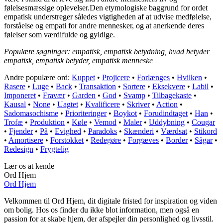
følelsesmæssige oplevelser.Den etymologiske baggrund for ordet
empatisk understreger således vigtigheden af at udvise medfølelse,
forståelse og empati for andre mennesker, og at anerkende deres
følelser som værdifulde og gyldige.
Populære søgninger: empatisk, empatisk betydning, hvad betyder
empatisk, empatisk betyder, empatisk menneske
Andre populære ord:
Kuppet
•
Projicere
•
Forlænges
•
Hvilken
•
Rasere
•
Luge
•
Back
•
Transaktion
•
Sortere
•
Eksekvere
•
Labil
•
Imponeret
•
Fravær
•
Garden
•
God
•
Svamp
•
Tilbagekaste
•
Kausal
•
None
•
Uagtet
•
Kvalificere
•
Skriver
•
Action
•
Sadomasochisme
•
Prioriteringer
•
Boykot
•
Forudindtaget
•
Han
•
Trofæ
•
Produktion
•
Køle
•
Vemod
•
Maler
•
Uddybning
•
Cougar
•
Fjender
•
På
•
Evighed
•
Paradoks
•
Skænderi
•
Værdsat
•
Stikord
•
Amortisere
•
Forstokket
•
Redegøre
•
Forgæves
•
Border
•
Sågar
•
Redesign
•
Frygtelig
Lær os at kende
Ord Hjem
Ord Hjem
Velkommen til Ord Hjem, dit digitale fristed for inspiration og viden
om bolig. Hos os finder du ikke blot information, men også en
passion for at skabe hjem, der afspejler din personlighed og livsstil.