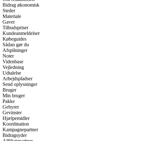
Bidrag økonomisk
Steder
Materiale
Gaver
Tilbudspriser
Kundeanmeldelser
Købeguides
Sådan gør du
Afspilninger
Noter
Videnbase
Vejledning
Udtalelse
Arbejdspladser
Send oplysninger
Bruger
Min bruger
Pakke
Gebyrer
Gevinster
Hjælpemidler
Koordination
Kampagnepartner
Bidragsyder
Affiliatepartner