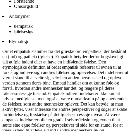
Forstående
Omsorgsfuld
Antonymer
uempatisk
følelsesløs
Etymologi
Ordet empatisk stammer fra det græske ord empatheia, der består af
en (ind) og patheia (følelse). Empatisk betyder derfor bogstaveligt
talt at føle indeni eller at have en indfølende følelse. Den
etymologiske definition af ordet empatisk refererer til evnen til at
forstå og indleve sig i andres følelser og oplevelser. Det indebærer at
være i stand til at sætte sig selv i en anden persons sted og opleve
verden gennem deres øjne. Empati handler om at kunne føle og
forstå, hvordan andre mennesker har det, og reagere på deres
følelsesmæssige tilstand.Empatisk adfærd indebærer ikke kun at
udvise medfølelse, men også at være opmærksom på og anerkende
de følelser, som andre mennesker oplever. Det kan betyde, at man
aktivt lytter, viser interesse for andres perspektiver og søger at skabe
forbindelse og forståelse på det følelsesmæssige niveau.At være
empatisk indebærer ofte en grad af selvrefleksion og evnen til at
sætte sine egne følelser og perspektiver til side for en stund, for at
være i stand til at leve sig ind i andre menneskers liv og