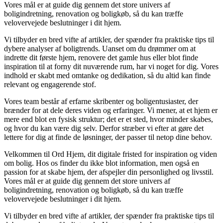
Vores mål er at guide dig gennem det store univers af
boligindretning, renovation og boligkøb, så du kan træffe
velovervejede beslutninger i dit hjem.
Vi tilbyder en bred vifte af artikler, der spænder fra praktiske tips til
dybere analyser af boligtrends. Uanset om du drømmer om at
indrette dit første hjem, renovere det gamle hus eller blot finde
inspiration til at forny dit nuværende rum, har vi noget for dig. Vores
indhold er skabt med omtanke og dedikation, så du altid kan finde
relevant og engagerende stof.
Vores team består af erfarne skribenter og boligentusiaster, der
brænder for at dele deres viden og erfaringer. Vi mener, at et hjem er
mere end blot en fysisk struktur; det er et sted, hvor minder skabes,
og hvor du kan være dig selv. Derfor stræber vi efter at gøre det
lettere for dig at finde de løsninger, der passer til netop dine behov.
Velkommen til Ord Hjem, dit digitale fristed for inspiration og viden
om bolig. Hos os finder du ikke blot information, men også en
passion for at skabe hjem, der afspejler din personlighed og livsstil.
Vores mål er at guide dig gennem det store univers af
boligindretning, renovation og boligkøb, så du kan træffe
velovervejede beslutninger i dit hjem.
Vi tilbyder en bred vifte af artikler, der spænder fra praktiske tips til