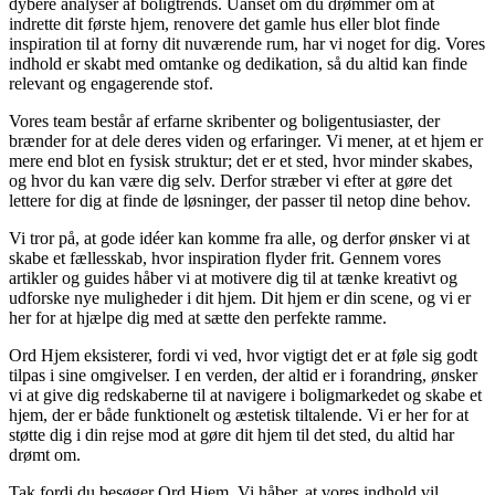
dybere analyser af boligtrends. Uanset om du drømmer om at
indrette dit første hjem, renovere det gamle hus eller blot finde
inspiration til at forny dit nuværende rum, har vi noget for dig. Vores
indhold er skabt med omtanke og dedikation, så du altid kan finde
relevant og engagerende stof.
Vores team består af erfarne skribenter og boligentusiaster, der
brænder for at dele deres viden og erfaringer. Vi mener, at et hjem er
mere end blot en fysisk struktur; det er et sted, hvor minder skabes,
og hvor du kan være dig selv. Derfor stræber vi efter at gøre det
lettere for dig at finde de løsninger, der passer til netop dine behov.
Vi tror på, at gode idéer kan komme fra alle, og derfor ønsker vi at
skabe et fællesskab, hvor inspiration flyder frit. Gennem vores
artikler og guides håber vi at motivere dig til at tænke kreativt og
udforske nye muligheder i dit hjem. Dit hjem er din scene, og vi er
her for at hjælpe dig med at sætte den perfekte ramme.
Ord Hjem eksisterer, fordi vi ved, hvor vigtigt det er at føle sig godt
tilpas i sine omgivelser. I en verden, der altid er i forandring, ønsker
vi at give dig redskaberne til at navigere i boligmarkedet og skabe et
hjem, der er både funktionelt og æstetisk tiltalende. Vi er her for at
støtte dig i din rejse mod at gøre dit hjem til det sted, du altid har
drømt om.
Tak fordi du besøger Ord Hjem. Vi håber, at vores indhold vil