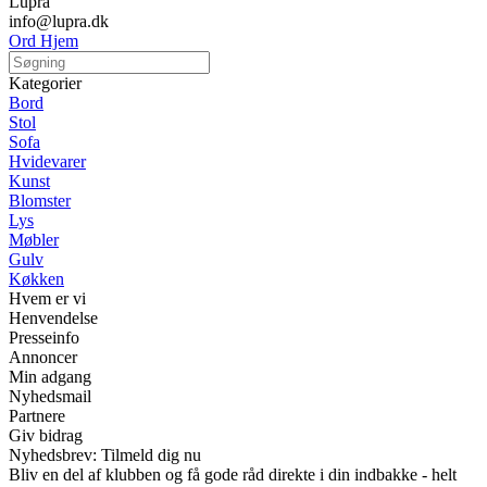
Lupra
info@lupra.dk
Ord Hjem
Kategorier
Bord
Stol
Sofa
Hvidevarer
Kunst
Blomster
Lys
Møbler
Gulv
Køkken
Hvem er vi
Henvendelse
Presseinfo
Annoncer
Min adgang
Nyhedsmail
Partnere
Giv bidrag
Nyhedsbrev: Tilmeld dig nu
Bliv en del af klubben og få gode råd direkte i din indbakke - helt