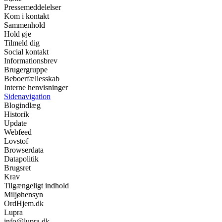
Pressemeddelelser
Kom i kontakt
Sammenhold
Hold øje
Tilmeld dig
Social kontakt
Informationsbrev
Brugergruppe
Beboerfællesskab
Interne henvisninger
Sidenavigation
Blogindlæg
Historik
Update
Webfeed
Lovstof
Browserdata
Datapolitik
Brugsret
Krav
Tilgængeligt indhold
Miljøhensyn
OrdHjem.dk
Lupra
info@lupra.dk