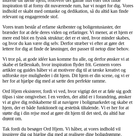
indrette dit første hjem, renovere det gamle hus eller blot finde
inspiration til at forny dit nuværende rum, har vi noget for dig. Vores
indhold er skabt med omtanke og dedikation, så du altid kan finde
relevant og engagerende stof.
Vores team består af erfarne skribenter og boligentusiaster, der
brænder for at dele deres viden og erfaringer. Vi mener, at et hjem er
mere end blot en fysisk struktur; det er et sted, hvor minder skabes,
og hvor du kan være dig selv. Derfor stræber vi efter at gøre det
lettere for dig at finde de løsninger, der passer til netop dine behov.
Vi tror på, at gode idéer kan komme fra alle, og derfor ønsker vi at
skabe et fællesskab, hvor inspiration flyder frit. Gennem vores
artikler og guides håber vi at motivere dig til at tænke kreativt og
udforske nye muligheder i dit hjem. Dit hjem er din scene, og vi er
her for at hjælpe dig med at sætte den perfekte ramme.
Ord Hjem eksisterer, fordi vi ved, hvor vigtigt det er at føle sig godt
tilpas i sine omgivelser. I en verden, der altid er i forandring, ønsker
vi at give dig redskaberne til at navigere i boligmarkedet og skabe et
hjem, der er både funktionelt og æstetisk tiltalende. Vi er her for at
støtte dig i din rejse mod at gøre dit hjem til det sted, du altid har
drømt om.
Tak fordi du besøger Ord Hjem. Vi håber, at vores indhold vil
inspirere dig og hjælpe dig med at realisere dine boligdrømme.