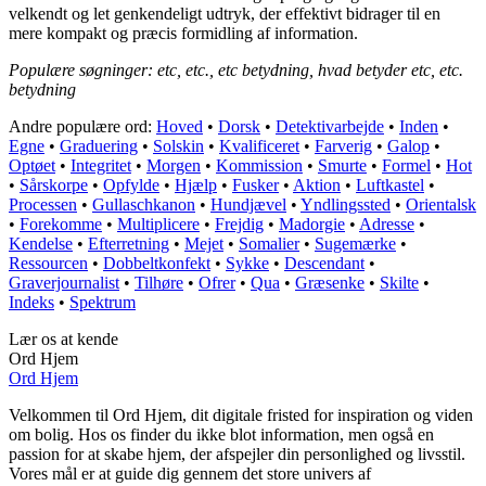
velkendt og let genkendeligt udtryk, der effektivt bidrager til en
mere kompakt og præcis formidling af information.
Populære søgninger: etc, etc., etc betydning, hvad betyder etc, etc.
betydning
Andre populære ord:
Hoved
•
Dorsk
•
Detektivarbejde
•
Inden
•
Egne
•
Graduering
•
Solskin
•
Kvalificeret
•
Farverig
•
Galop
•
Optøet
•
Integritet
•
Morgen
•
Kommission
•
Smurte
•
Formel
•
Hot
•
Sårskorpe
•
Opfylde
•
Hjælp
•
Fusker
•
Aktion
•
Luftkastel
•
Processen
•
Gullaschkanon
•
Hundjævel
•
Yndlingssted
•
Orientalsk
•
Forekomme
•
Multiplicere
•
Frejdig
•
Madorgie
•
Adresse
•
Kendelse
•
Efterretning
•
Mejet
•
Somalier
•
Sugemærke
•
Ressourcen
•
Dobbeltkonfekt
•
Sykke
•
Descendant
•
Graverjournalist
•
Tilhøre
•
Ofrer
•
Qua
•
Græsenke
•
Skilte
•
Indeks
•
Spektrum
Lær os at kende
Ord Hjem
Ord Hjem
Velkommen til Ord Hjem, dit digitale fristed for inspiration og viden
om bolig. Hos os finder du ikke blot information, men også en
passion for at skabe hjem, der afspejler din personlighed og livsstil.
Vores mål er at guide dig gennem det store univers af