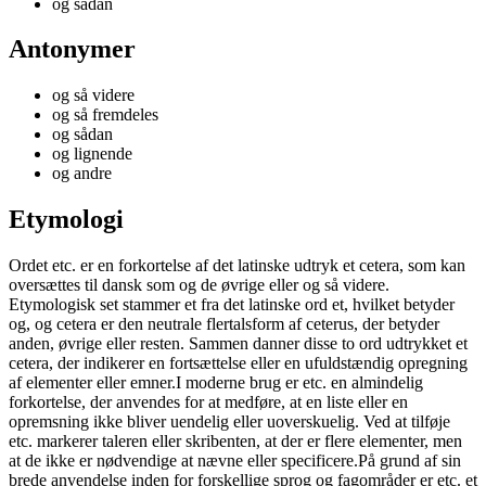
og sådan
Antonymer
og så videre
og så fremdeles
og sådan
og lignende
og andre
Etymologi
Ordet etc. er en forkortelse af det latinske udtryk et cetera, som kan
oversættes til dansk som og de øvrige eller og så videre.
Etymologisk set stammer et fra det latinske ord et, hvilket betyder
og, og cetera er den neutrale flertalsform af ceterus, der betyder
anden, øvrige eller resten. Sammen danner disse to ord udtrykket et
cetera, der indikerer en fortsættelse eller en ufuldstændig opregning
af elementer eller emner.I moderne brug er etc. en almindelig
forkortelse, der anvendes for at medføre, at en liste eller en
opremsning ikke bliver uendelig eller uoverskuelig. Ved at tilføje
etc. markerer taleren eller skribenten, at der er flere elementer, men
at de ikke er nødvendige at nævne eller specificere.På grund af sin
brede anvendelse inden for forskellige sprog og fagområder er etc. et