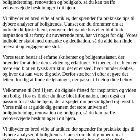
boligindretning, renovation og boligkøb, så du kan træffe
velovervejede beslutninger i dit hjem.
Vi tilbyder en bred vifte af artikler, der spænder fra praktiske tips til
dybere analyser af boligtrends. Uanset om du drømmer om at
indrette dit første hjem, renovere det gamle hus eller blot finde
inspiration til at forny dit nuværende rum, har vi noget for dig. Vores
indhold er skabt med omtanke og dedikation, så du altid kan finde
relevant og engagerende stof.
Vores team består af erfarne skribenter og boligentusiaster, der
brænder for at dele deres viden og erfaringer. Vi mener, at et hjem er
mere end blot en fysisk struktur; det er et sted, hvor minder skabes,
og hvor du kan være dig selv. Derfor stræber vi efter at gøre det
lettere for dig at finde de løsninger, der passer til netop dine behov.
Velkommen til Ord Hjem, dit digitale fristed for inspiration og viden
om bolig. Hos os finder du ikke blot information, men også en
passion for at skabe hjem, der afspejler din personlighed og livsstil.
Vores mål er at guide dig gennem det store univers af
boligindretning, renovation og boligkøb, så du kan træffe
velovervejede beslutninger i dit hjem.
Vi tilbyder en bred vifte af artikler, der spænder fra praktiske tips til
dybere analyser af boligtrends. Uanset om du drømmer om at