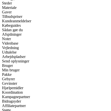
Steder
Materiale
Gaver
Tilbudspriser
Kundeanmeldelser
Købeguides
Sådan gør du
Afspilninger
Noter
Videnbase
Vejledning
Udtalelse
Arbejdspladser
Send oplysninger
Bruger
Min bruger
Pakke
Gebyrer
Gevinster
Hjælpemidler
Koordination
Kampagnepartner
Bidragsyder
Affiliatepartner
Støtte