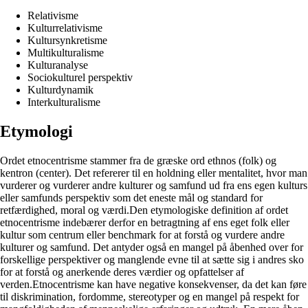
Relativisme
Kulturrelativisme
Kultursynkretisme
Multikulturalisme
Kulturanalyse
Sociokulturel perspektiv
Kulturdynamik
Interkulturalisme
Etymologi
Ordet etnocentrisme stammer fra de græske ord ethnos (folk) og
kentron (center). Det refererer til en holdning eller mentalitet, hvor man
vurderer og vurderer andre kulturer og samfund ud fra ens egen kulturs
eller samfunds perspektiv som det eneste mål og standard for
retfærdighed, moral og værdi.Den etymologiske definition af ordet
etnocentrisme indebærer derfor en betragtning af ens eget folk eller
kultur som centrum eller benchmark for at forstå og vurdere andre
kulturer og samfund. Det antyder også en mangel på åbenhed over for
forskellige perspektiver og manglende evne til at sætte sig i andres sko
for at forstå og anerkende deres værdier og opfattelser af
verden.Etnocentrisme kan have negative konsekvenser, da det kan føre
til diskrimination, fordomme, stereotyper og en mangel på respekt for