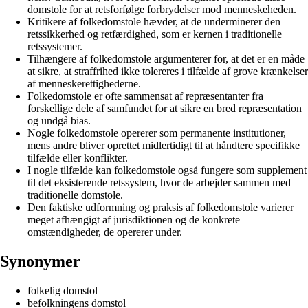
domstole for at retsforfølge forbrydelser mod menneskeheden.
Kritikere af folkedomstole hævder, at de underminerer den
retssikkerhed og retfærdighed, som er kernen i traditionelle
retssystemer.
Tilhængere af folkedomstole argumenterer for, at det er en måde
at sikre, at straffrihed ikke tolereres i tilfælde af grove krænkelser
af menneskerettighederne.
Folkedomstole er ofte sammensat af repræsentanter fra
forskellige dele af samfundet for at sikre en bred repræsentation
og undgå bias.
Nogle folkedomstole opererer som permanente institutioner,
mens andre bliver oprettet midlertidigt til at håndtere specifikke
tilfælde eller konflikter.
I nogle tilfælde kan folkedomstole også fungere som supplement
til det eksisterende retssystem, hvor de arbejder sammen med
traditionelle domstole.
Den faktiske udformning og praksis af folkedomstole varierer
meget afhængigt af jurisdiktionen og de konkrete
omstændigheder, de opererer under.
Synonymer
folkelig domstol
befolkningens domstol