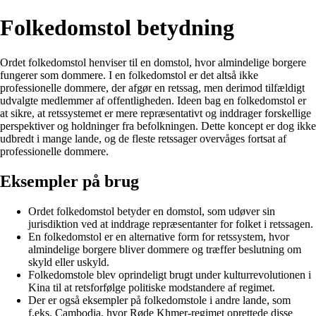
Folkedomstol betydning
Ordet folkedomstol henviser til en domstol, hvor almindelige borgere
fungerer som dommere. I en folkedomstol er det altså ikke
professionelle dommere, der afgør en retssag, men derimod tilfældigt
udvalgte medlemmer af offentligheden. Ideen bag en folkedomstol er
at sikre, at retssystemet er mere repræsentativt og inddrager forskellige
perspektiver og holdninger fra befolkningen. Dette koncept er dog ikke
udbredt i mange lande, og de fleste retssager overvåges fortsat af
professionelle dommere.
Eksempler på brug
Ordet folkedomstol betyder en domstol, som udøver sin
jurisdiktion ved at inddrage repræsentanter for folket i retssagen.
En folkedomstol er en alternative form for retssystem, hvor
almindelige borgere bliver dommere og træffer beslutning om
skyld eller uskyld.
Folkedomstole blev oprindeligt brugt under kulturrevolutionen i
Kina til at retsforfølge politiske modstandere af regimet.
Der er også eksempler på folkedomstole i andre lande, som
f.eks. Cambodia, hvor Røde Khmer-regimet oprettede disse