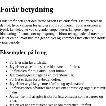
Forår betydning
Ordet forår betegner den første sæson i kalenderåret. Det refererer til
den tid, hvor vinteren forvandler sig til sommeren. Forårssæsonen er
typisk kendetegnet ved stigende temperaturer, længere dage og
blomstring af natur, som nyudsprungne blomster og blade på træerne.
Det er en tid, hvor naturen genopliver og kommer i live efter den kolde
vinterperiode.
Eksempler på brug
Forår er min favoritårstid.
Jeg elsker at se blomsterne blomstre om foråret.
Forårssolen får mig altid i godt humør.
Jeg planlægger at tage på en forårsferie i år.
Foråret er tiden for nybegyndelser.
Jeg elsker at gå lange ture i foråret og nyde naturen.
Forårssæsonen påvirker mit ønske om at rense og organisere mit
hjem.
Jeg ser frem til at spise friske forårsgrøntsager som asparges og
salat.
Jeg elsker at høre fuglene synge om morgenen i foråret.