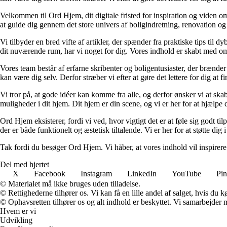
Velkommen til Ord Hjem, dit digitale fristed for inspiration og viden om
at guide dig gennem det store univers af boligindretning, renovation og
Vi tilbyder en bred vifte af artikler, der spænder fra praktiske tips til 
dit nuværende rum, har vi noget for dig. Vores indhold er skabt med om
Vores team består af erfarne skribenter og boligentusiaster, der brænder 
kan være dig selv. Derfor stræber vi efter at gøre det lettere for dig at f
Vi tror på, at gode idéer kan komme fra alle, og derfor ønsker vi at skab
muligheder i dit hjem. Dit hjem er din scene, og vi er her for at hjælpe
Ord Hjem eksisterer, fordi vi ved, hvor vigtigt det er at føle sig godt ti
der er både funktionelt og æstetisk tiltalende. Vi er her for at støtte dig 
Tak fordi du besøger Ord Hjem. Vi håber, at vores indhold vil inspirer
Del med hjertet
X
Facebook
Instagram
LinkedIn
YouTube
Pin
© Materialet må ikke bruges uden tilladelse.
© Rettighederne tilhører os. Vi kan få en lille andel af salget, hvis du
© Ophavsretten tilhører os og alt indhold er beskyttet. Vi samarbejder 
Hvem er vi
Udvikling