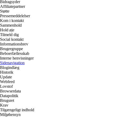
Bidragsyder
Affiliatepartner
Støtte
Pressemeddelelser
Kom i kontakt
Sammenhold
Hold øje
Tilmeld dig
Social kontakt
Informationsbrev
Brugergruppe
Beboerfællesskab
Interne henvisninger
Sidenavigation
Blogindlæg
Historik
Update
Webfeed
Lovstof
Browserdata
Datapolitik
Brugsret
Krav
Tilgængeligt indhold
Miljøhensyn