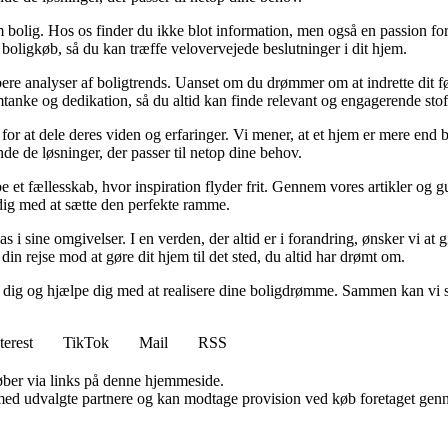
 bolig. Hos os finder du ikke blot information, men også en passion for 
 boligkøb, så du kan træffe velovervejede beslutninger i dit hjem.
dybere analyser af boligtrends. Uanset om du drømmer om at indrette dit fø
tanke og dedikation, så du altid kan finde relevant og engagerende stof
for at dele deres viden og erfaringer. Vi mener, at et hjem er mere end b
inde de løsninger, der passer til netop dine behov.
e et fællesskab, hvor inspiration flyder frit. Gennem vores artikler og g
 dig med at sætte den perfekte ramme.
lpas i sine omgivelser. I en verden, der altid er i forandring, ønsker vi a
i din rejse mod at gøre dit hjem til det sted, du altid har drømt om.
e dig og hjælpe dig med at realisere dine boligdrømme. Sammen kan vi s
terest
TikTok
Mail
RSS
 køber via links på denne hjemmeside.
med udvalgte partnere og kan modtage provision ved køb foretaget gennem