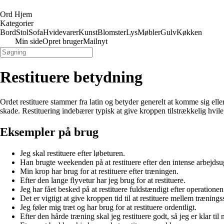
Ord Hjem
Kategorier
Bord
Stol
Sofa
Hvidevarer
Kunst
Blomster
Lys
Møbler
Gulv
Køkken
Min side
Opret bruger
Mailnyt
Restituere betydning
Ordet restituere stammer fra latin og betyder generelt at komme sig el
skade. Restituering indebærer typisk at give kroppen tilstrækkelig hvil
Eksempler på brug
Jeg skal restituere efter løbeturen.
Han brugte weekenden på at restituere efter den intense arbejdsu
Min krop har brug for at restituere efter træningen.
Efter den lange flyvetur har jeg brug for at restituere.
Jeg har fået besked på at restituere fuldstændigt efter operationen
Det er vigtigt at give kroppen tid til at restituere mellem træning
Jeg føler mig træt og har brug for at restituere ordentligt.
Efter den hårde træning skal jeg restituere godt, så jeg er klar til