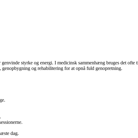
ler genvinde styrke og energi. I medicinsk sammenhæng bruges det ofte t
e, genopbygning og rehabilitering for at opnå fuld genopretning.
ge.
.
ssessionerne.
 næste dag.