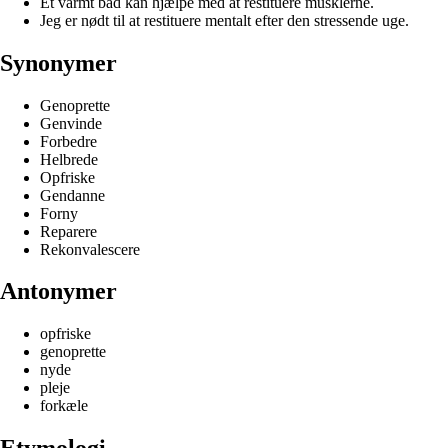
Et varmt bad kan hjælpe med at restituere musklerne.
Jeg er nødt til at restituere mentalt efter den stressende uge.
Synonymer
Genoprette
Genvinde
Forbedre
Helbrede
Opfriske
Gendanne
Forny
Reparere
Rekonvalescere
Antonymer
opfriske
genoprette
nyde
pleje
forkæle