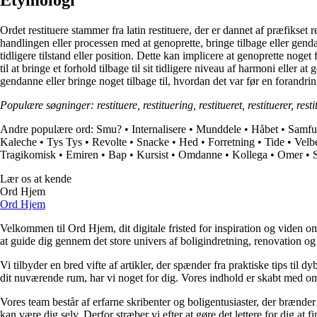
Etymologi
Ordet restituere stammer fra latin restituere, der er dannet af præfikset re
handlingen eller processen med at genoprette, bringe tilbage eller gendan
tidligere tilstand eller position. Dette kan implicere at genoprette noge
til at bringe et forhold tilbage til sit tidligere niveau af harmoni eller
gendanne eller bringe noget tilbage til, hvordan det var før en forandrin
Populære søgninger: restituere, restituering, restitueret, restituerer, rest
Andre populære ord:
Smu?
•
Internalisere
•
Munddele
•
Håbet
•
Samfu
Kaleche
•
Tys Tys
•
Revolte
•
Snacke
•
Hed
•
Forretning
•
Tide
•
Vel
Tragikomisk
•
Emiren
•
Bap
•
Kursist
•
Omdanne
•
Kollega
•
Omer
•
Lær os at kende
Ord Hjem
Ord Hjem
Velkommen til Ord Hjem, dit digitale fristed for inspiration og viden om
at guide dig gennem det store univers af boligindretning, renovation og
Vi tilbyder en bred vifte af artikler, der spænder fra praktiske tips til 
dit nuværende rum, har vi noget for dig. Vores indhold er skabt med om
Vores team består af erfarne skribenter og boligentusiaster, der brænder 
kan være dig selv. Derfor stræber vi efter at gøre det lettere for dig at f