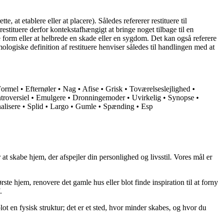
e, at etablere eller at placere). Således refererer restituere til
restituere derfor kontekstafhængigt at bringe noget tilbage til en
ige form eller at helbrede en skade eller en sygdom. Det kan også referere
ymologiske definition af restituere henviser således til handlingen med at
Formel
•
Efternøler
•
Nag
•
Afise
•
Grisk
•
Toværelseslejlighed
•
troversiel
•
Emulgere
•
Dronningemoder
•
Uvirkelig
•
Synopse
•
alisere
•
Splid
•
Largo
•
Gumle
•
Spænding
•
Esp
at skabe hjem, der afspejler din personlighed og livsstil. Vores mål er
rste hjem, renovere det gamle hus eller blot finde inspiration til at forny
.
lot en fysisk struktur; det er et sted, hvor minder skabes, og hvor du