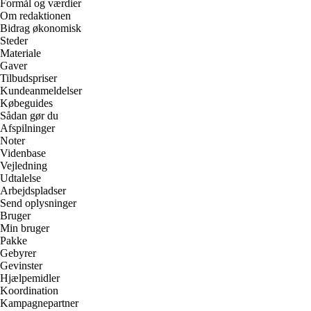
Formål og værdier
Om redaktionen
Bidrag økonomisk
Steder
Materiale
Gaver
Tilbudspriser
Kundeanmeldelser
Købeguides
Sådan gør du
Afspilninger
Noter
Videnbase
Vejledning
Udtalelse
Arbejdspladser
Send oplysninger
Bruger
Min bruger
Pakke
Gebyrer
Gevinster
Hjælpemidler
Koordination
Kampagnepartner