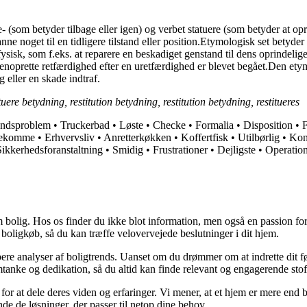
- (som betyder tilbage eller igen) og verbet statuere (som betyder at oprett
ne noget til en tidligere tilstand eller position.Etymologisk set betyder 
t fysisk, som f.eks. at reparere en beskadiget genstand til dens oprindel
 at genoprette retfærdighed efter en uretfærdighed er blevet begået.Den et
g eller en skade indtraf.
ituere betydning, restitution betydning, restitution betydning, restitueres
ndsproblem
•
Truckerbad
•
Løste
•
Checke
•
Formalia
•
Disposition
•
bekomme
•
Erhvervsliv
•
Anretterkøkken
•
Koffertfisk
•
Utilbørlig
•
Kon
Sikkerhedsforanstaltning
•
Smidig
•
Frustrationer
•
Dejligste
•
Operation
 bolig. Hos os finder du ikke blot information, men også en passion for 
 boligkøb, så du kan træffe velovervejede beslutninger i dit hjem.
dybere analyser af boligtrends. Uanset om du drømmer om at indrette dit fø
tanke og dedikation, så du altid kan finde relevant og engagerende stof
for at dele deres viden og erfaringer. Vi mener, at et hjem er mere end b
inde de løsninger, der passer til netop dine behov.