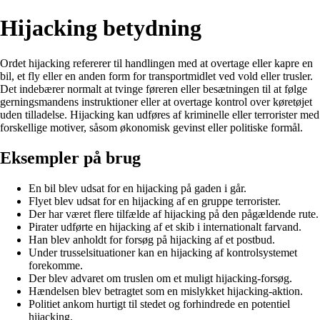
Hijacking betydning
Ordet hijacking refererer til handlingen med at overtage eller kapre en
bil, et fly eller en anden form for transportmidlet ved vold eller trusler.
Det indebærer normalt at tvinge føreren eller besætningen til at følge
gerningsmandens instruktioner eller at overtage kontrol over køretøjet
uden tilladelse. Hijacking kan udføres af kriminelle eller terrorister med
forskellige motiver, såsom økonomisk gevinst eller politiske formål.
Eksempler på brug
En bil blev udsat for en hijacking på gaden i går.
Flyet blev udsat for en hijacking af en gruppe terrorister.
Der har været flere tilfælde af hijacking på den pågældende rute.
Pirater udførte en hijacking af et skib i internationalt farvand.
Han blev anholdt for forsøg på hijacking af et postbud.
Under trusselsituationer kan en hijacking af kontrolsystemet
forekomme.
Der blev advaret om truslen om et muligt hijacking-forsøg.
Hændelsen blev betragtet som en mislykket hijacking-aktion.
Politiet ankom hurtigt til stedet og forhindrede en potentiel
hijacking.