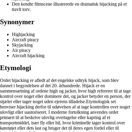
Den kendte filmscene illustrerede en dramatisk hijacking på et
travlt torv.
Synonymer
Highjacking
Aircraft piracy
Skyjacking
Air piracy
Aircraft hijacking
Etymologi
Ordet hijacking er afledt af det engelske udtryk hijack, som blev
dannet i begyndelsen af det 20. århundrede. Hijack er en
sammensætning af ordene high og jacker, hvor high refererer til at tage
kontrol over noget eller dominere det, og jacker betyder en person, der
stjæler eller tager noget uden ejerens tilladelse.Etymologisk set
henviser hijacking derfor til udøvelsen af at tage kontrollen over noget
ulovligt eller uautoriseret. I moderne fortolkning anvendes ordet
primært til at beskrive ulovlig overtagelse eller kapring af et
transportmiddel, især fly eller bil, hvor kriminelle tager kontrol over
køretøjet eller dets last og bruger det til deres egen fordel eller til