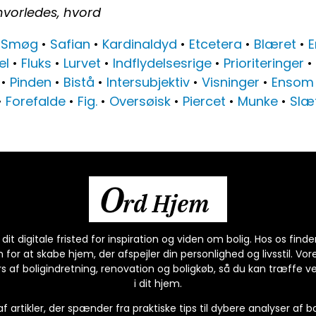
hvorledes, hvord
•
Smøg
•
Safian
•
Kardinaldyd
•
Etcetera
•
Blæret
•
el
•
Fluks
•
Lurvet
•
Indflydelsesrige
•
Prioriteringer
•
•
Pinden
•
Bistå
•
Intersubjektiv
•
Visninger
•
Ensom
•
Forefalde
•
Fig.
•
Oversøisk
•
Piercet
•
Munke
•
Slæ
O
rd Hjem
t digitale fristed for inspiration og viden om bolig. Hos os finde
or at skabe hjem, der afspejler din personlighed og livsstil. Vor
 af boligindretning, renovation og boligkøb, så du kan træffe v
i dit hjem.
 af artikler, der spænder fra praktiske tips til dybere analyser af