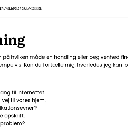
ER
LYS
MØBLER
GULV
KØKKEN
ning
r på hvilken måde en handling eller begivenhed fi
mpelvis: Kan du fortælle mig, hvorledes jeg kan l
g til internettet.
vej til vores hjem.
ikationsevner?
 opskrift.
e problem?