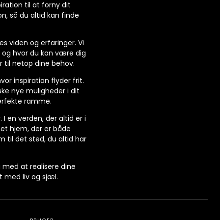
ation til at forny dit
, så du altid kan finde
s viden og erfaringer. Vi
, og hvor du kan være dig
r til netop dine behov.
r inspiration flyder frit.
ske nye muligheder i dit
perfekte ramme.
 I en verden, der altid er i
 et hjem, der er både
m til det sted, du altid har
g med at realisere dine
 med liv og sjæl.