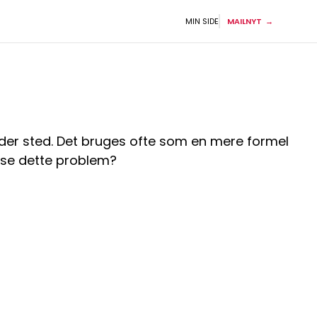
MIN SIDE
MAILNYT
nder sted. Det bruges ofte som en mere formel
øse dette problem?