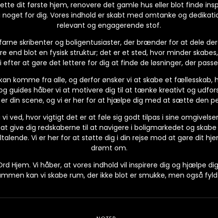
e dit første hjem, renovere det gamle hus eller blot finde inspir
noget for dig. Vores indhold er skabt med omtanke og dedikation
relevant og engagerende stof.
arne skribenter og boligentusiaster, der brænder for at dele dere
e end blot en fysisk struktur; det er et sted, hvor minder skabes
i efter at gøre det lettere for dig at finde de løsninger, der passe
 kan komme fra alle, og derfor ønsker vi at skabe et fællesskab, hvo
g guides håber vi at motivere dig til at tænke kreativt og udfor
 er din scene, og vi er her for at hjælpe dig med at sætte den 
vi ved, hvor vigtigt det er at føle sig godt tilpas i sine omgivelser.
i at give dig redskaberne til at navigere i boligmarkedet og skabe
talende. Vi er her for at støtte dig i din rejse mod at gøre dit hje
drømt om.
rd Hjem. Vi håber, at vores indhold vil inspirere dig og hjælpe di
men kan vi skabe rum, der ikke blot er smukke, men også fyldt