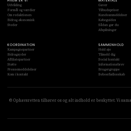
HVEM ER VI
MATERIALE
Udvikling
Gaver
Formål og værdier
Tilbudspriser
Om redaktionen
Kundeanmeldelser
Bidrag økonomisk
Købeguides
Steder
Sådan gør du
Afspilninger
KOORDINATION
SAMMENHOLD
Kampagnepartner
Hold øje
Bidragsyder
Tilmeld dig
Affiliatepartner
Social kontakt
Støtte
Informationsbrev
Pressemeddelelser
Brugergruppe
Kom i kontakt
Beboerfællesskab
© Ophavsretten tilhører os og alt indhold er beskyttet. Vi s