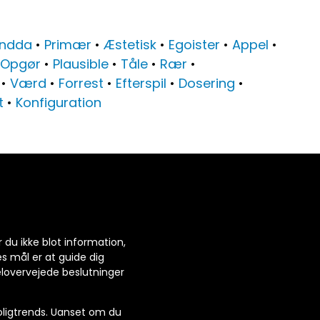
Endda
•
Primær
•
Æstetisk
•
Egoister
•
Appel
•
Opgør
•
Plausible
•
Tåle
•
Rær
•
•
Værd
•
Forrest
•
Efterspil
•
Dosering
•
t
•
Konfiguration
r du ikke blot information,
es mål er at guide dig
elovervejede beslutninger
 boligtrends. Uanset om du