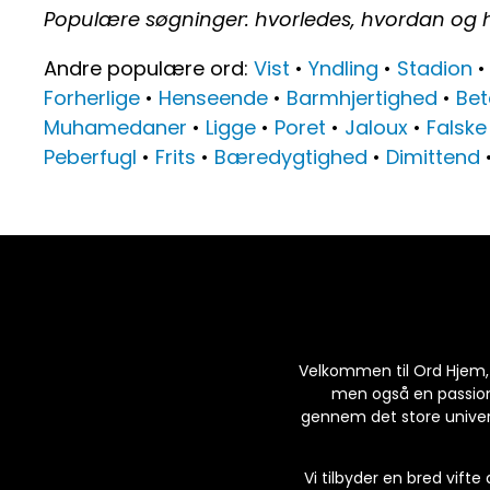
Populære søgninger: hvorledes, hvordan og 
Andre populære ord:
Vist
•
Yndling
•
Stadion
Forherlige
•
Henseende
•
Barmhjertighed
•
Bet
Muhamedaner
•
Ligge
•
Poret
•
Jaloux
•
Falske
Peberfugl
•
Frits
•
Bæredygtighed
•
Dimittend
Velkommen til Ord Hjem, di
men også en passion f
gennem det store univers
Vi tilbyder en bred vifte