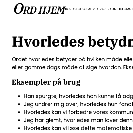
O
RD HJEM
BORD
STOL
SOFA
HVIDEVARER
KUNST
BLOMST
Hvorledes betyd
Ordet hvorledes betyder på hvilken måde elle
eller gammeldags måde at sige hvordan. Ekse
Eksempler på brug
Han spurgte, hvorledes han kunne få adgan
Jeg undrer mig over, hvorledes hun fandt 
Hvorledes kan vi forbedre vores kommun
Jeg har glemt, hvorledes man laver denne
Hvorledes kan vi løse dette matematisk