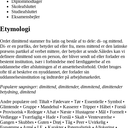
Diplommodtager
Skoleafsluttet
Studieafsluttet
Eksamensbejler
Etymologi
Ordet dimittend stammer fra latin og består af to dele: di- og mittend.
Di- er en præfiks, der betyder ud eller fra, mens mittend er den latinske
præsens partikel af verbet mittere, der betyder at sende.Således kan vi
definere dimittend som en person, der bliver sendt ud eller forlader en
bestemt institution, især i forbindelse med færdiggørelse af en
uddannelse eller afslutningen af et ansættelsesforhold. Ordet bruges
ofte til at beskrive en nyuddannet, der forlader sin
uddannelsesinstitution og indtræder på arbejdsmarkedet.
Populære søgninger: dimittend, dimittender, dimmitend, dimittender
betydning, dimitend
Andre populære ord:
Tiltalt
•
Fødevare
•
Tør
•
Essentielle
•
Symbol
•
Glimtende
•
Gruppe
•
Mandehul
•
Kasserer
•
Tripper
•
Håbet
•
Forstå
•
Provisorisk
•
Redegør
•
Afsat
•
Næste
•
Hustagene
•
Mål
•
Formelt
•
Vedlægge
•
Tværfaglig
•
Hade
•
Forslå
•
Skalt
•
Venteværelse
•
Gangen
•
Skubbes
•
Guten
•
Drøj
•
Tåg
•
Peer
•
Uvirkelig
•
Forsømme
•
Armé
•
I.E.
•
Karakter
•
Paternalistisk
•
Allokering
•