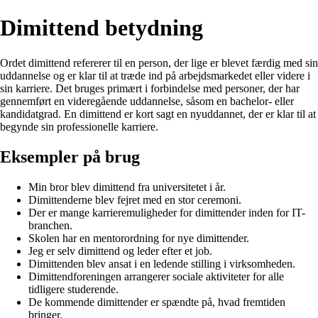
Dimittend betydning
Ordet dimittend refererer til en person, der lige er blevet færdig med sin
uddannelse og er klar til at træde ind på arbejdsmarkedet eller videre i
sin karriere. Det bruges primært i forbindelse med personer, der har
gennemført en videregående uddannelse, såsom en bachelor- eller
kandidatgrad. En dimittend er kort sagt en nyuddannet, der er klar til at
begynde sin professionelle karriere.
Eksempler på brug
Min bror blev dimittend fra universitetet i år.
Dimittenderne blev fejret med en stor ceremoni.
Der er mange karrieremuligheder for dimittender inden for IT-
branchen.
Skolen har en mentorordning for nye dimittender.
Jeg er selv dimittend og leder efter et job.
Dimittenden blev ansat i en ledende stilling i virksomheden.
Dimittendforeningen arrangerer sociale aktiviteter for alle
tidligere studerende.
De kommende dimittender er spændte på, hvad fremtiden
bringer.