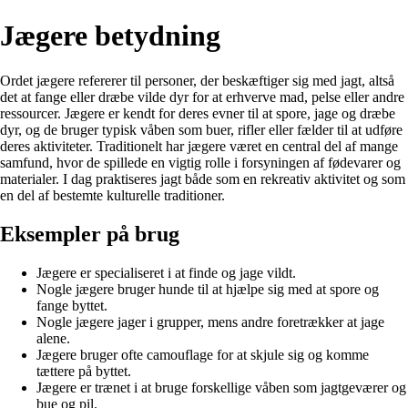
Jægere betydning
Ordet jægere refererer til personer, der beskæftiger sig med jagt, altså
det at fange eller dræbe vilde dyr for at erhverve mad, pelse eller andre
ressourcer. Jægere er kendt for deres evner til at spore, jage og dræbe
dyr, og de bruger typisk våben som buer, rifler eller fælder til at udføre
deres aktiviteter. Traditionelt har jægere været en central del af mange
samfund, hvor de spillede en vigtig rolle i forsyningen af fødevarer og
materialer. I dag praktiseres jagt både som en rekreativ aktivitet og som
en del af bestemte kulturelle traditioner.
Eksempler på brug
Jægere er specialiseret i at finde og jage vildt.
Nogle jægere bruger hunde til at hjælpe sig med at spore og
fange byttet.
Nogle jægere jager i grupper, mens andre foretrækker at jage
alene.
Jægere bruger ofte camouflage for at skjule sig og komme
tættere på byttet.
Jægere er trænet i at bruge forskellige våben som jagtgeværer og
bue og pil.