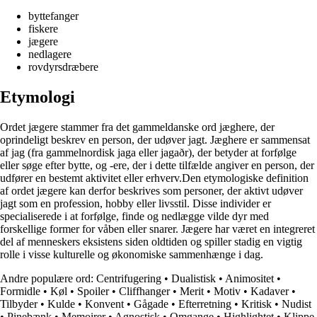
byttefanger
fiskere
jægere
nedlagere
rovdyrsdræbere
Etymologi
Ordet jægere stammer fra det gammeldanske ord jæghere, der
oprindeligt beskrev en person, der udøver jagt. Jæghere er sammensat
af jag (fra gammelnordisk jaga eller jagaðr), der betyder at forfølge
eller søge efter bytte, og -ere, der i dette tilfælde angiver en person, der
udfører en bestemt aktivitet eller erhverv.Den etymologiske definition
af ordet jægere kan derfor beskrives som personer, der aktivt udøver
jagt som en profession, hobby eller livsstil. Disse individer er
specialiserede i at forfølge, finde og nedlægge vilde dyr med
forskellige former for våben eller snarer. Jægere har været en integreret
del af menneskers eksistens siden oldtiden og spiller stadig en vigtig
rolle i visse kulturelle og økonomiske sammenhænge i dag.
Andre populære ord:
Centrifugering
•
Dualistisk
•
Animositet
•
Formidle
•
Køl
•
Spoiler
•
Cliffhanger
•
Merit
•
Motiv
•
Kadaver
•
Tilbyder
•
Kulde
•
Konvent
•
Gågade
•
Efterretning
•
Kritisk
•
Nudist
•
Pinebænk
•
Memoirer
•
Agnostisk
•
Omgange
•
Highlightet
•
Klippe