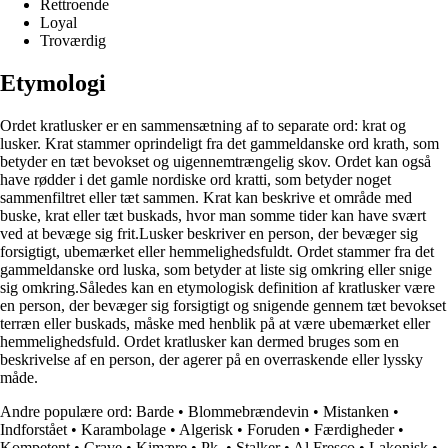
Rettroende
Loyal
Troværdig
Etymologi
Ordet kratlusker er en sammensætning af to separate ord: krat og
lusker. Krat stammer oprindeligt fra det gammeldanske ord krath, som
betyder en tæt bevokset og uigennemtrængelig skov. Ordet kan også
have rødder i det gamle nordiske ord kratti, som betyder noget
sammenfiltret eller tæt sammen. Krat kan beskrive et område med
buske, krat eller tæt buskads, hvor man somme tider kan have svært
ved at bevæge sig frit.Lusker beskriver en person, der bevæger sig
forsigtigt, ubemærket eller hemmelighedsfuldt. Ordet stammer fra det
gammeldanske ord luska, som betyder at liste sig omkring eller snige
sig omkring.Således kan en etymologisk definition af kratlusker være
en person, der bevæger sig forsigtigt og snigende gennem tæt bevokset
terræn eller buskads, måske med henblik på at være ubemærket eller
hemmelighedsfuld. Ordet kratlusker kan dermed bruges som en
beskrivelse af en person, der agerer på en overraskende eller lyssky
måde.
Andre populære ord:
Barde
•
Blommebrændevin
•
Mistanken
•
Indforstået
•
Karambolage
•
Algerisk
•
Foruden
•
Færdigheder
•
Kompetent
•
Crave
•
Kimære
•
Pk.
•
Stalker
•
Al Fresco
•
Lakonisk
•