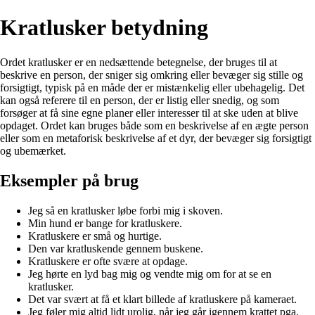
Kratlusker betydning
Ordet kratlusker er en nedsættende betegnelse, der bruges til at
beskrive en person, der sniger sig omkring eller bevæger sig stille og
forsigtigt, typisk på en måde der er mistænkelig eller ubehagelig. Det
kan også referere til en person, der er listig eller snedig, og som
forsøger at få sine egne planer eller interesser til at ske uden at blive
opdaget. Ordet kan bruges både som en beskrivelse af en ægte person
eller som en metaforisk beskrivelse af et dyr, der bevæger sig forsigtigt
og ubemærket.
Eksempler på brug
Jeg så en kratlusker løbe forbi mig i skoven.
Min hund er bange for kratluskere.
Kratluskere er små og hurtige.
Den var kratluskende gennem buskene.
Kratluskere er ofte svære at opdage.
Jeg hørte en lyd bag mig og vendte mig om for at se en
kratlusker.
Det var svært at få et klart billede af kratluskere på kameraet.
Jeg føler mig altid lidt urolig, når jeg går igennem krattet pga.