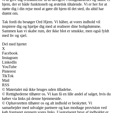
hjem, der er både funktionelt og æstetisk tiltalende. Vi er her for at
støtte dig i din rejse mod at gøre dit hjem til det sted, du altid har
drømt om.
Tak fordi du besøger Ord Hjem. Vi håber, at vores indhold vil
inspirere dig og hjælpe dig med at realisere dine boligdrømme.
Sammen kan vi skabe rum, der ikke blot er smukke, men også fyldt
med liv og sjæl.
Del med hjertet
X
Facebook
Instagram
LinkedIn
YouTube
Pinterest
TikTok
Mail
RSS
© Materialet må ikke bruges uden tilladelse.
© Rettighederne tilhører os. Vi kan få en lille andel af salget, hvis du
køber via links på denne hjemmeside.
© Ophavsretten tilhører os og alt indhold er beskyttet. Vi
samarbejder med udvalgte partnere og kan modtage provision ved
køb foretaget gennem vores links. Uautoriseret brug af indholdet er