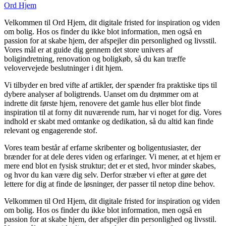
Ord Hjem
Velkommen til Ord Hjem, dit digitale fristed for inspiration og viden
om bolig. Hos os finder du ikke blot information, men også en
passion for at skabe hjem, der afspejler din personlighed og livsstil.
Vores mål er at guide dig gennem det store univers af
boligindretning, renovation og boligkøb, så du kan træffe
velovervejede beslutninger i dit hjem.
Vi tilbyder en bred vifte af artikler, der spænder fra praktiske tips til
dybere analyser af boligtrends. Uanset om du drømmer om at
indrette dit første hjem, renovere det gamle hus eller blot finde
inspiration til at forny dit nuværende rum, har vi noget for dig. Vores
indhold er skabt med omtanke og dedikation, så du altid kan finde
relevant og engagerende stof.
Vores team består af erfarne skribenter og boligentusiaster, der
brænder for at dele deres viden og erfaringer. Vi mener, at et hjem er
mere end blot en fysisk struktur; det er et sted, hvor minder skabes,
og hvor du kan være dig selv. Derfor stræber vi efter at gøre det
lettere for dig at finde de løsninger, der passer til netop dine behov.
Velkommen til Ord Hjem, dit digitale fristed for inspiration og viden
om bolig. Hos os finder du ikke blot information, men også en
passion for at skabe hjem, der afspejler din personlighed og livsstil.