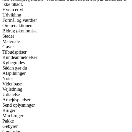
ikke tilladt.
Hvem er vi
Udvikling
Formål og værdier
Om redaktionen
Bidrag økonomisk
Steder
Materiale
Gaver
Tilbudspriser
Kundeanmeldelser
Købeguides
Sådan gør du
Afspilninger
Noter
Videnbase
Vejledning
Udtalelse
Arbejdspladser
Send oplysninger
Bruger
Min bruger
Pakke
Gebyrer
Gevinster