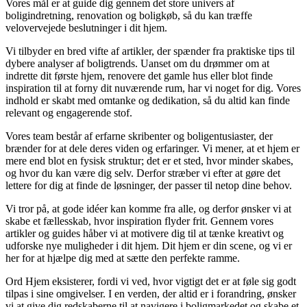
Vores mål er at guide dig gennem det store univers af
boligindretning, renovation og boligkøb, så du kan træffe
velovervejede beslutninger i dit hjem.
Vi tilbyder en bred vifte af artikler, der spænder fra praktiske tips til
dybere analyser af boligtrends. Uanset om du drømmer om at
indrette dit første hjem, renovere det gamle hus eller blot finde
inspiration til at forny dit nuværende rum, har vi noget for dig. Vores
indhold er skabt med omtanke og dedikation, så du altid kan finde
relevant og engagerende stof.
Vores team består af erfarne skribenter og boligentusiaster, der
brænder for at dele deres viden og erfaringer. Vi mener, at et hjem er
mere end blot en fysisk struktur; det er et sted, hvor minder skabes,
og hvor du kan være dig selv. Derfor stræber vi efter at gøre det
lettere for dig at finde de løsninger, der passer til netop dine behov.
Vi tror på, at gode idéer kan komme fra alle, og derfor ønsker vi at
skabe et fællesskab, hvor inspiration flyder frit. Gennem vores
artikler og guides håber vi at motivere dig til at tænke kreativt og
udforske nye muligheder i dit hjem. Dit hjem er din scene, og vi er
her for at hjælpe dig med at sætte den perfekte ramme.
Ord Hjem eksisterer, fordi vi ved, hvor vigtigt det er at føle sig godt
tilpas i sine omgivelser. I en verden, der altid er i forandring, ønsker
vi at give dig redskaberne til at navigere i boligmarkedet og skabe et