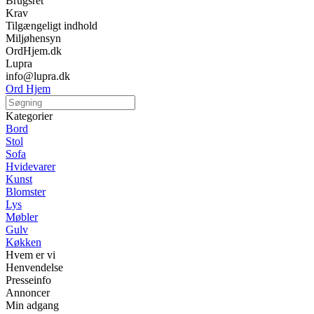
Brugsret
Krav
Tilgængeligt indhold
Miljøhensyn
OrdHjem.dk
Lupra
info@lupra.dk
Ord Hjem
Kategorier
Bord
Stol
Sofa
Hvidevarer
Kunst
Blomster
Lys
Møbler
Gulv
Køkken
Hvem er vi
Henvendelse
Presseinfo
Annoncer
Min adgang