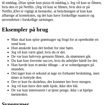
til middag. (Han spiste kun pizza til middag.)- Jeg vil kun se filmen,
hvis den er på Netflix. (Jeg vil kun se filmen, hvis den er på
Netflix.)Det er vigtigt at bemærke, at betydningen af kun kan
afhænge af konteksten, og det kan have forskellige nuancer og
anvendelser i forskellige sætninger.
Eksempler på brug
Man skal kun spise grøntsager og frugt for at opretholde en
sund kost.
Hun ønskede kun det bedste for sine børn.
Jeg vil kun være glad, hvis du er det.
De var kun halvvejs gennem filmen, da strømmen gik.
Du kan kun forvente succes, hvis du arbejder hårdt for det.
Han havde kun et ønske tilbage – at se solnedgangen på
stranden.
Det tager kun et sekund at tage en forhastet beslutning, men
timer at fortryde den.
Der er kun én skolebus, der kommer her hver morgen.
Jeg vil kun have den røde kjole, ikke den blå.
De var kun interesseret i at tjene penge, ikke i at hjælpe
mennesker.
Synonymer