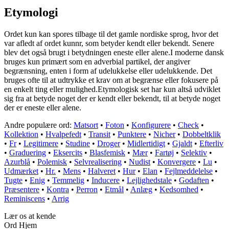
Etymologi
Ordet kun kan spores tilbage til det gamle nordiske sprog, hvor det
var afledt af ordet kunnr, som betyder kendt eller bekendt. Senere
blev det også brugt i betydningen eneste eller alene.I moderne dansk
bruges kun primært som en adverbial partikel, der angiver
begrænsning, enten i form af udelukkelse eller udelukkende. Det
bruges ofte til at udtrykke et krav om at begrænse eller fokusere på
en enkelt ting eller mulighed.Etymologisk set har kun altså udviklet
sig fra at betyde noget der er kendt eller bekendt, til at betyde noget
der er eneste eller alene.
Andre populære ord:
Matsort
•
Foton
•
Konfigurere
•
Check
•
Kollektion
•
Hvalpefedt
•
Transit
•
Punktere
•
Nicher
•
Dobbeltklik
•
Fr
•
Legitimere
•
Studine
•
Droger
•
Midlertidigt
•
Gjaldt
•
Efterliv
•
Graduering
•
Eksercits
•
Blasfemisk
•
Mær
•
Fartøj
•
Selektiv
•
Azurblå
•
Polemisk
•
Selvrealisering
•
Nudist
•
Konvergere
•
Lu
•
Udmærket
•
Hr.
•
Mens
•
Halveret
•
Hur
•
Elan
•
Fejlmeddelelse
•
Tugte
•
Enig
•
Temmelig
•
Inducere
•
Lejlighedstale
•
Godaften
•
Præsentere
•
Kontra
•
Perron
•
Etmål
•
Anlæg
•
Kedsomhed
•
Reminiscens
•
Arrig
Lær os at kende
Ord Hjem