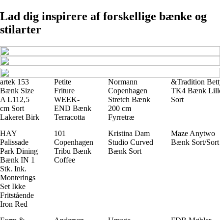
Lad dig inspirere af forskellige bænke og
stilarter
artek 153
Petite
Normann
&Tradition Bet
Bænk Size
Friture
Copenhagen
TK4 Bænk Lill
A L112,5
WEEK-
Stretch Bænk
Sort
cm Sort
END Bænk
200 cm
Lakeret Birk
Terracotta
Fyrretræ
HAY
101
Kristina Dam
Maze Anytwo
Palissade
Copenhagen
Studio Curved
Bænk Sort/Sort
Park Dining
Tribu Bænk
Bænk Sort
Bænk IN 1
Coffee
Stk. Ink.
Monterings
Set Ikke
Fritstående
Iron Red