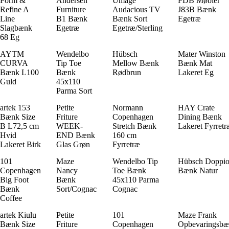
Form &
Andersen
Umage
FDB Møbler
Refine A
Furniture
Audacious TV
J83B Bænk
Line
B1 Bænk
Bænk Sort
Egetræ
Slagbænk
Egetræ
Egetræ/Sterling
68 Eg
AYTM
Wendelbo
Hübsch
Mater Winston
CURVA
Tip Toe
Mellow Bænk
Bænk Mat
Bænk L100
Bænk
Rødbrun
Lakeret Eg
Guld
45x110
Parma Sort
artek 153
Petite
Normann
HAY Crate
Bænk Size
Friture
Copenhagen
Dining Bænk
B L72,5 cm
WEEK-
Stretch Bænk
Lakeret Fyrretr
Hvid
END Bænk
160 cm
Lakeret Birk
Glas Grøn
Fyrretræ
101
Maze
Wendelbo Tip
Hübsch Doppi
Copenhagen
Nancy
Toe Bænk
Bænk Natur
Big Foot
Bænk
45x110 Parma
Bænk
Sort/Cognac
Cognac
Coffee
artek Kiulu
Petite
101
Maze Frank
Bænk Size
Friture
Copenhagen
Opbevaringsb