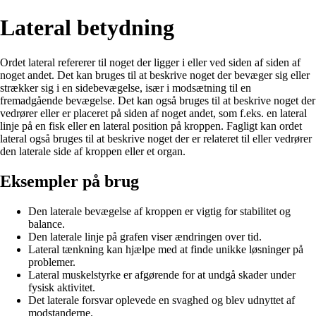
Lateral betydning
Ordet lateral refererer til noget der ligger i eller ved siden af siden af
noget andet. Det kan bruges til at beskrive noget der bevæger sig eller
strækker sig i en sidebevægelse, især i modsætning til en
fremadgående bevægelse. Det kan også bruges til at beskrive noget der
vedrører eller er placeret på siden af noget andet, som f.eks. en lateral
linje på en fisk eller en lateral position på kroppen. Fagligt kan ordet
lateral også bruges til at beskrive noget der er relateret til eller vedrører
den laterale side af kroppen eller et organ.
Eksempler på brug
Den laterale bevægelse af kroppen er vigtig for stabilitet og
balance.
Den laterale linje på grafen viser ændringen over tid.
Lateral tænkning kan hjælpe med at finde unikke løsninger på
problemer.
Lateral muskelstyrke er afgørende for at undgå skader under
fysisk aktivitet.
Det laterale forsvar oplevede en svaghed og blev udnyttet af
modstanderne.