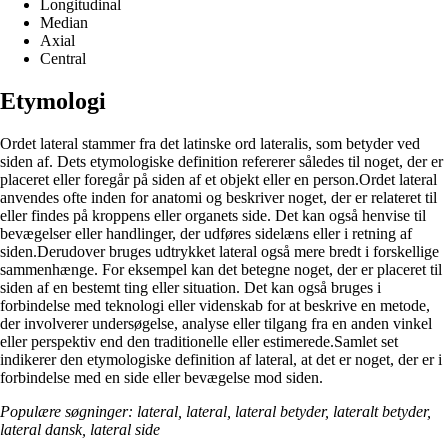
Longitudinal
Median
Axial
Central
Etymologi
Ordet lateral stammer fra det latinske ord lateralis, som betyder ved
siden af. Dets etymologiske definition refererer således til noget, der er
placeret eller foregår på siden af et objekt eller en person.Ordet lateral
anvendes ofte inden for anatomi og beskriver noget, der er relateret til
eller findes på kroppens eller organets side. Det kan også henvise til
bevægelser eller handlinger, der udføres sidelæns eller i retning af
siden.Derudover bruges udtrykket lateral også mere bredt i forskellige
sammenhænge. For eksempel kan det betegne noget, der er placeret til
siden af en bestemt ting eller situation. Det kan også bruges i
forbindelse med teknologi eller videnskab for at beskrive en metode,
der involverer undersøgelse, analyse eller tilgang fra en anden vinkel
eller perspektiv end den traditionelle eller estimerede.Samlet set
indikerer den etymologiske definition af lateral, at det er noget, der er i
forbindelse med en side eller bevægelse mod siden.
Populære søgninger: lateral, lateral, lateral betyder, lateralt betyder,
lateral dansk, lateral side