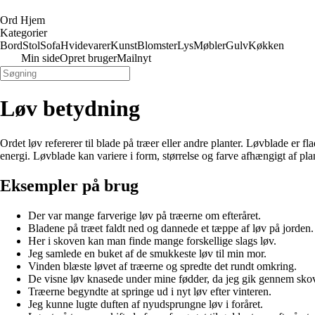
Ord Hjem
Kategorier
Bord
Stol
Sofa
Hvidevarer
Kunst
Blomster
Lys
Møbler
Gulv
Køkken
Min side
Opret bruger
Mailnyt
Løv betydning
Ordet løv refererer til blade på træer eller andre planter. Løvblade er 
energi. Løvblade kan variere i form, størrelse og farve afhængigt af pla
Eksempler på brug
Der var mange farverige løv på træerne om efteråret.
Bladene på træet faldt ned og dannede et tæppe af løv på jorden.
Her i skoven kan man finde mange forskellige slags løv.
Jeg samlede en buket af de smukkeste løv til min mor.
Vinden blæste løvet af træerne og spredte det rundt omkring.
De visne løv knasede under mine fødder, da jeg gik gennem sko
Træerne begyndte at springe ud i nyt løv efter vinteren.
Jeg kunne lugte duften af nyudsprungne løv i foråret.