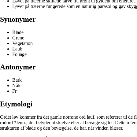
Løvet på træerne skiftede farve fra grønt til gyldent om efteråret.
Løvet på træerne fungerede som en naturlig parasol og gav sky
Synonymer
Blade
Grene
Vegetation
Laub
Foliage
Antonymer
Bark
Nåle
Fr
Etymologi
Ordet løv kommer fra det gamle norrøne ord lauf, som refererer til de f
rodord *leup-, der betyder at skælve eller at bevæge sig let. Dette refer
strukturen af blade og den bevægelse, de har, når vinden blæser.