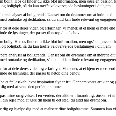
om bolig. Hos os finder du ikke blot information, men også en passion for
n og boligkøb, så du kan træffe velovervejede beslutninger i dit hjem.
 dybere analyser af boligtrends. Uanset om du drømmer om at indrette dit f
 med omtanke og dedikation, så du altid kan finde relevant og engageren
 for at dele deres viden og erfaringer. Vi mener, at et hjem er mere end 
 finde de løsninger, der passer til netop dine behov.
om bolig. Hos os finder du ikke blot information, men også en passion for
n og boligkøb, så du kan træffe velovervejede beslutninger i dit hjem.
 dybere analyser af boligtrends. Uanset om du drømmer om at indrette dit f
 med omtanke og dedikation, så du altid kan finde relevant og engageren
 for at dele deres viden og erfaringer. Vi mener, at et hjem er mere end 
 finde de løsninger, der passer til netop dine behov.
abe et fællesskab, hvor inspiration flyder frit. Gennem vores artikler og 
pe dig med at sætte den perfekte ramme.
ilpas i sine omgivelser. I en verden, der altid er i forandring, ønsker vi 
g i din rejse mod at gøre dit hjem til det sted, du altid har drømt om.
ere dig og hjælpe dig med at realisere dine boligdrømme. Sammen kan vi