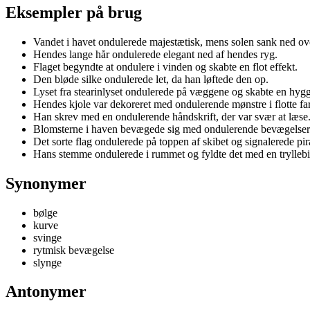
Eksempler på brug
Vandet i havet ondulerede majestætisk, mens solen sank ned ov
Hendes lange hår ondulerede elegant ned af hendes ryg.
Flaget begyndte at ondulere i vinden og skabte en flot effekt.
Den bløde silke ondulerede let, da han løftede den op.
Lyset fra stearinlyset ondulerede på væggene og skabte en hyg
Hendes kjole var dekoreret med ondulerende mønstre i flotte far
Han skrev med en ondulerende håndskrift, der var svær at læse
Blomsterne i haven bevægede sig med ondulerende bevægelser 
Det sorte flag ondulerede på toppen af skibet og signalerede pir
Hans stemme ondulerede i rummet og fyldte det med en trylleb
Synonymer
bølge
kurve
svinge
rytmisk bevægelse
slynge
Antonymer