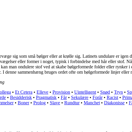
væge sig som små bølger eller at krølle sig. Latinets undulare er igen d
ægelser eller former i noget, typisk i forbindelse med hår eller stof. N
de kan man ondulere stof ved at skabe bølgeformede folder eller rynker 
er. I denne sammenhæng bruges ordet ofte om bølgeformede linjer eller møn
ing
ollega
•
Et Cetera
•
Elleve
•
Provision
•
Uintelligent
•
Snød
•
Tryn
•
Sp
rde
•
Besidderisk
•
Pragmatisk
•
Får
•
Sekulære
•
Forår
•
Racist
•
Prim
mmelser
•
Boner
•
Prolog
•
Slave
•
Rundtur
•
Manchet
•
Diakonisse
•
Fa