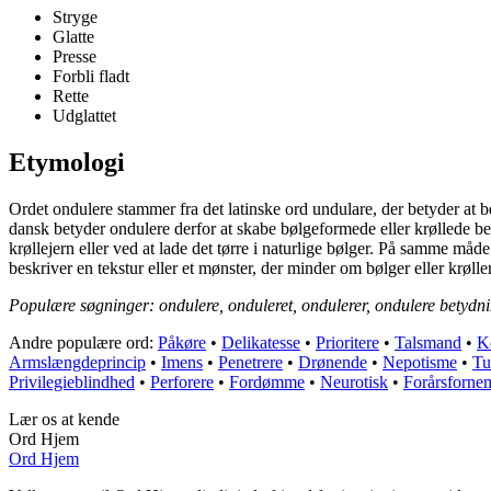
Stryge
Glatte
Presse
Forbli fladt
Rette
Udglattet
Etymologi
Ordet ondulere stammer fra det latinske ord undulare, der betyder at be
dansk betyder ondulere derfor at skabe bølgeformede eller krøllede bev
krøllejern eller ved at lade det tørre i naturlige bølger. På samme må
beskriver en tekstur eller et mønster, der minder om bølger eller krøll
Populære søgninger: ondulere, onduleret, ondulerer, ondulere betydn
Andre populære ord:
Påkøre
•
Delikatesse
•
Prioritere
•
Talsmand
•
K
Armslængdeprincip
•
Imens
•
Penetrere
•
Drønende
•
Nepotisme
•
Tu
Privilegieblindhed
•
Perforere
•
Fordømme
•
Neurotisk
•
Forårsforne
Lær os at kende
Ord Hjem
Ord Hjem