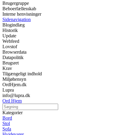
Brugergruppe
Beboerfællesskab
Interne henvisninger
Sidenavigation
Blogindlæg
Historik
Update
Webfeed
Lovstof
Browserdata
Datapolitik
Brugsret
Krav
Tilgængeligt indhold
Miljøhensyn
OrdHjem.dk
Lupra
info@lupra.dk
Ord Hjem
Kategorier
Bord
Stol
Sofa
Hvidevarer