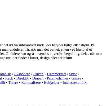
annet ud fra substantivet unda, der betyder bølge eller strøm. På
år man ondulerer hår, gør man det bølget, enten ved hjælp af et
i det. Ondulere kan også anvendes i overført betydning, f.eks. når man
stre, der findes i kunst, design eller arkitektur.
oradisk
•
Eksponere
•
Røveri
•
Dømmekraft
•
Spise
•
at
•
Rack
•
Direktør
•
Draperi
•
Paramediciner
•
Gimse
•
llit
•
Titrere
•
Rationalisere
•
Behjælper
•
Interessekonflikt