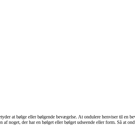
etyder at bølge eller bølgende bevægelse. At ondulere henviser til en b
n af ​​noget, der har en bølget eller bølget udseende eller form. Så at ond