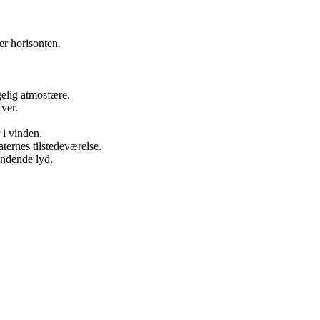
er horisonten.
gelig atmosfære.
ver.
.
i vinden.
aternes tilstedeværelse.
indende lyd.