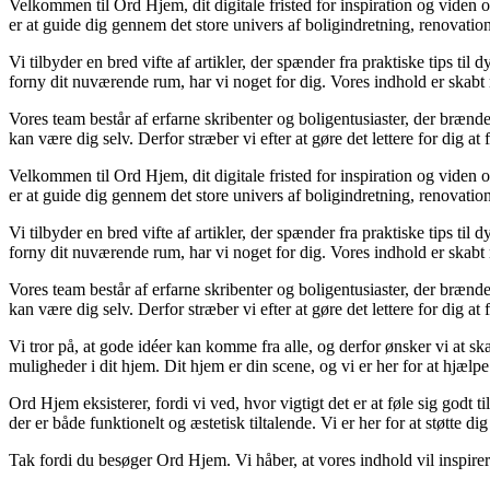
Velkommen til Ord Hjem, dit digitale fristed for inspiration og viden 
er at guide dig gennem det store univers af boligindretning, renovatio
Vi tilbyder en bred vifte af artikler, der spænder fra praktiske tips til
forny dit nuværende rum, har vi noget for dig. Vores indhold er skabt
Vores team består af erfarne skribenter og boligentusiaster, der brænder
kan være dig selv. Derfor stræber vi efter at gøre det lettere for dig at
Velkommen til Ord Hjem, dit digitale fristed for inspiration og viden 
er at guide dig gennem det store univers af boligindretning, renovatio
Vi tilbyder en bred vifte af artikler, der spænder fra praktiske tips til
forny dit nuværende rum, har vi noget for dig. Vores indhold er skabt
Vores team består af erfarne skribenter og boligentusiaster, der brænder
kan være dig selv. Derfor stræber vi efter at gøre det lettere for dig at
Vi tror på, at gode idéer kan komme fra alle, og derfor ønsker vi at sk
muligheder i dit hjem. Dit hjem er din scene, og vi er her for at hjæl
Ord Hjem eksisterer, fordi vi ved, hvor vigtigt det er at føle sig godt t
der er både funktionelt og æstetisk tiltalende. Vi er her for at støtte di
Tak fordi du besøger Ord Hjem. Vi håber, at vores indhold vil inspir