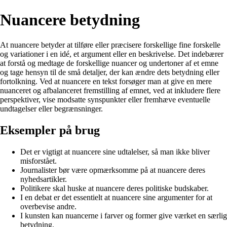
Nuancere betydning
At nuancere betyder at tilføre eller præcisere forskellige fine forskelle
og variationer i en idé, et argument eller en beskrivelse. Det indebærer
at forstå og medtage de forskellige nuancer og undertoner af et emne
og tage hensyn til de små detaljer, der kan ændre dets betydning eller
fortolkning. Ved at nuancere en tekst forsøger man at give en mere
nuanceret og afbalanceret fremstilling af emnet, ved at inkludere flere
perspektiver, vise modsatte synspunkter eller fremhæve eventuelle
undtagelser eller begrænsninger.
Eksempler på brug
Det er vigtigt at nuancere sine udtalelser, så man ikke bliver
misforstået.
Journalister bør være opmærksomme på at nuancere deres
nyhedsartikler.
Politikere skal huske at nuancere deres politiske budskaber.
I en debat er det essentielt at nuancere sine argumenter for at
overbevise andre.
I kunsten kan nuancerne i farver og former give værket en særlig
betydning.