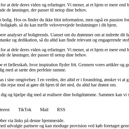
for at dele deres viden og erfaringer. Vi mener, at et hjem er mere end b
inde de løsninger, der passer til netop dine behov.
 bolig. Hos os finder du ikke blot information, men også en passion for 
 boligkøb, så du kan træffe velovervejede beslutninger i dit hjem.
dybere analyser af boligtrends. Uanset om du drømmer om at indrette dit fø
tanke og dedikation, så du altid kan finde relevant og engagerende stof
for at dele deres viden og erfaringer. Vi mener, at et hjem er mere end b
inde de løsninger, der passer til netop dine behov.
e et fællesskab, hvor inspiration flyder frit. Gennem vores artikler og g
 dig med at sætte den perfekte ramme.
lpas i sine omgivelser. I en verden, der altid er i forandring, ønsker vi a
i din rejse mod at gøre dit hjem til det sted, du altid har drømt om.
e dig og hjælpe dig med at realisere dine boligdrømme. Sammen kan vi s
terest
TikTok
Mail
RSS
 køber via links på denne hjemmeside.
med udvalgte partnere og kan modtage provision ved køb foretaget gennem