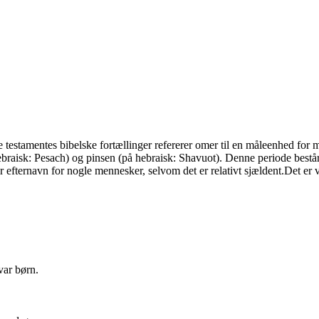
testamentes bibelske fortællinger refererer omer til en måleenhed for mæ
raisk: Pesach) og pinsen (på hebraisk: Shavuot). Denne periode består 
efternavn for nogle mennesker, selvom det er relativt sjældent.Det er v
var børn.