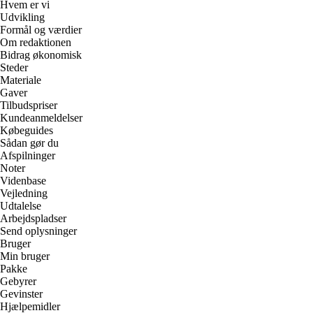
Hvem er vi
Udvikling
Formål og værdier
Om redaktionen
Bidrag økonomisk
Steder
Materiale
Gaver
Tilbudspriser
Kundeanmeldelser
Købeguides
Sådan gør du
Afspilninger
Noter
Videnbase
Vejledning
Udtalelse
Arbejdspladser
Send oplysninger
Bruger
Min bruger
Pakke
Gebyrer
Gevinster
Hjælpemidler