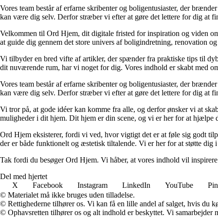
Vores team består af erfarne skribenter og boligentusiaster, der brænder 
kan være dig selv. Derfor stræber vi efter at gøre det lettere for dig at f
Velkommen til Ord Hjem, dit digitale fristed for inspiration og viden om
at guide dig gennem det store univers af boligindretning, renovation og
Vi tilbyder en bred vifte af artikler, der spænder fra praktiske tips til 
dit nuværende rum, har vi noget for dig. Vores indhold er skabt med om
Vores team består af erfarne skribenter og boligentusiaster, der brænder 
kan være dig selv. Derfor stræber vi efter at gøre det lettere for dig at f
Vi tror på, at gode idéer kan komme fra alle, og derfor ønsker vi at skab
muligheder i dit hjem. Dit hjem er din scene, og vi er her for at hjælpe
Ord Hjem eksisterer, fordi vi ved, hvor vigtigt det er at føle sig godt ti
der er både funktionelt og æstetisk tiltalende. Vi er her for at støtte dig 
Tak fordi du besøger Ord Hjem. Vi håber, at vores indhold vil inspirer
Del med hjertet
X
Facebook
Instagram
LinkedIn
YouTube
Pin
© Materialet må ikke bruges uden tilladelse.
© Rettighederne tilhører os. Vi kan få en lille andel af salget, hvis du
© Ophavsretten tilhører os og alt indhold er beskyttet. Vi samarbejder 