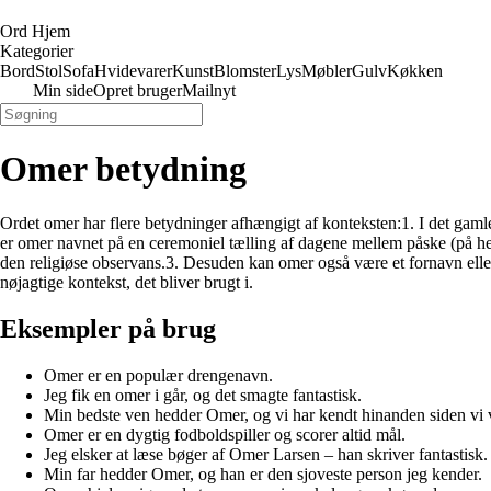
Ord Hjem
Kategorier
Bord
Stol
Sofa
Hvidevarer
Kunst
Blomster
Lys
Møbler
Gulv
Køkken
Min side
Opret bruger
Mailnyt
Omer betydning
Ordet omer har flere betydninger afhængigt af konteksten:1. I det gamle 
er omer navnet på en ceremoniel tælling af dagene mellem påske (på heb
den religiøse observans.3. Desuden kan omer også være et fornavn eller 
nøjagtige kontekst, det bliver brugt i.
Eksempler på brug
Omer er en populær drengenavn.
Jeg fik en omer i går, og det smagte fantastisk.
Min bedste ven hedder Omer, og vi har kendt hinanden siden vi 
Omer er en dygtig fodboldspiller og scorer altid mål.
Jeg elsker at læse bøger af Omer Larsen – han skriver fantastisk.
Min far hedder Omer, og han er den sjoveste person jeg kender.