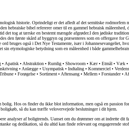
logisk historie. Oprindeligt er det afledt af det semitiske rodmorfem 
en hebraiske bibel refererer omer til en gammel hebraisk måleenhed, de
n tid det tog at tærske en bestemt mængde afgrøder.I den jødiske traditi
redes den første skård af byggryn og præsenteres som en offergave for G
e ord bruges også i Det Nye Testamente, især i Johannesevangeliet, hv
varet sin etymologiske betydning som en måleenhed i både gammelhebraisk
g
•
Apatisk
•
Abstraktion
•
Rumlig
•
Showroom
•
Kær
•
Etmål
•
Væk
skrivning
•
Anlægge
•
Usympatisk
•
Indtaling
•
Kommerciel
•
Verden
Tribune
•
Forøgelse
•
Sortiment
•
Aftensang
•
Mellem
•
Forstander
•
Af
 bolig. Hos os finder du ikke blot information, men også en passion for 
 boligkøb, så du kan træffe velovervejede beslutninger i dit hjem.
dybere analyser af boligtrends. Uanset om du drømmer om at indrette dit fø
tanke og dedikation, så du altid kan finde relevant og engagerende stof