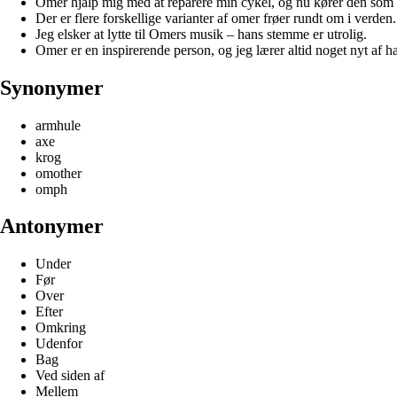
Omer hjalp mig med at reparere min cykel, og nu kører den som
Der er flere forskellige varianter af omer frøer rundt om i verden.
Jeg elsker at lytte til Omers musik – hans stemme er utrolig.
Omer er en inspirerende person, og jeg lærer altid noget nyt af h
Synonymer
armhule
axe
krog
omother
omph
Antonymer
Under
Før
Over
Efter
Omkring
Udenfor
Bag
Ved siden af
Mellem