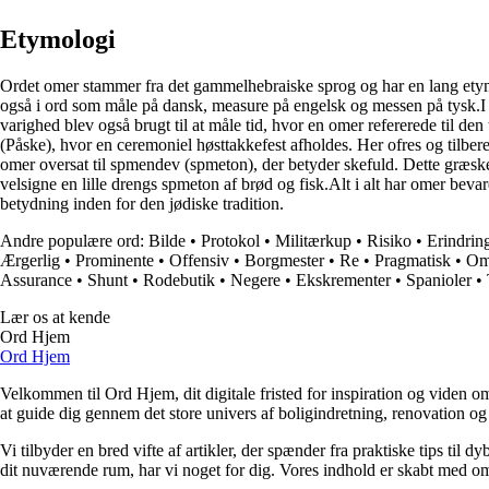
Etymologi
Ordet omer stammer fra det gammelhebraiske sprog og har en lang etymo
også i ord som måle på dansk, measure på engelsk og messen på tysk.I d
varighed blev også brugt til at måle tid, hvor en omer refererede til de
(Påske), hvor en ceremoniel høsttakkefest afholdes. Her ofres og tilbe
omer oversat til spmendev (spmeton), der betyder skefuld. Dette græsk
velsigne en lille drengs spmeton af brød og fisk.Alt i alt har omer be
betydning inden for den jødiske tradition.
Andre populære ord:
Bilde
•
Protokol
•
Militærkup
•
Risiko
•
Erindrin
Ærgerlig
•
Prominente
•
Offensiv
•
Borgmester
•
Re
•
Pragmatisk
•
Om
Assurance
•
Shunt
•
Rodebutik
•
Negere
•
Ekskrementer
•
Spanioler
•
Lær os at kende
Ord Hjem
Ord Hjem
Velkommen til Ord Hjem, dit digitale fristed for inspiration og viden om
at guide dig gennem det store univers af boligindretning, renovation og
Vi tilbyder en bred vifte af artikler, der spænder fra praktiske tips til 
dit nuværende rum, har vi noget for dig. Vores indhold er skabt med om