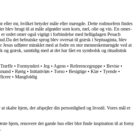
mr eller mr, hvilket betyder måle eller mængde. Dette rodmorfem findes
r blev brugt til at måle afgrøder som korn, mel, olie og vin. En omer-
on er ordet omer også vigtigt i forbindelse med helligdagen Pesach
ud.Da det hebraiske sprog blev oversat til græsk i Septuaginta, blev
or Jesus udfører miraklet med at fodre en stor menneskemængde ved at
 og græsk, samtidig med at det har fået en symbolsk og ritualistisk
•
Træffe
•
Formynderi
•
Jeg
•
Agens
•
Referencegruppe
•
Bevise
•
smand
•
Rørig
•
Initiativløs
•
Torso
•
Besigtige
•
Klæ
•
Tyende
•
ficere
•
Mangfoldig
at skabe hjem, der afspejler din personlighed og livsstil. Vores mål er
rste hjem, renovere det gamle hus eller blot finde inspiration til at forny
.