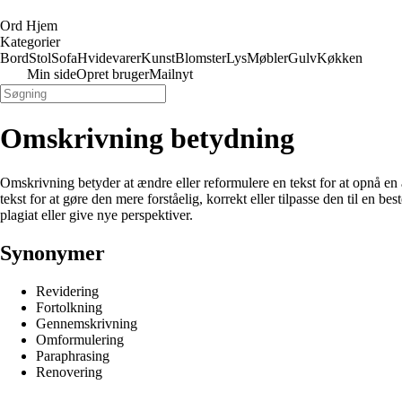
Ord Hjem
Kategorier
Bord
Stol
Sofa
Hvidevarer
Kunst
Blomster
Lys
Møbler
Gulv
Køkken
Min side
Opret bruger
Mailnyt
Omskrivning betydning
Omskrivning betyder at ændre eller reformulere en tekst for at opnå en
tekst for at gøre den mere forståelig, korrekt eller tilpasse den til en b
plagiat eller give nye perspektiver.
Synonymer
Revidering
Fortolkning
Gennemskrivning
Omformulering
Paraphrasing
Renovering