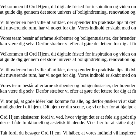
Velkommen til Ord Hjem, dit digitale fristed for inspiration og viden om
at guide dig gennem det store univers af boligindretning, renovation og
Vi tilbyder en bred vifte af artikler, der spænder fra praktiske tips til 
dit nuværende rum, har vi noget for dig. Vores indhold er skabt med om
Vores team består af erfarne skribenter og boligentusiaster, der brænder 
kan være dig selv. Derfor stræber vi efter at gøre det lettere for dig at f
Velkommen til Ord Hjem, dit digitale fristed for inspiration og viden om
at guide dig gennem det store univers af boligindretning, renovation og
Vi tilbyder en bred vifte af artikler, der spænder fra praktiske tips til 
dit nuværende rum, har vi noget for dig. Vores indhold er skabt med om
Vores team består af erfarne skribenter og boligentusiaster, der brænder 
kan være dig selv. Derfor stræber vi efter at gøre det lettere for dig at f
Vi tror på, at gode idéer kan komme fra alle, og derfor ønsker vi at skab
muligheder i dit hjem. Dit hjem er din scene, og vi er her for at hjælpe
Ord Hjem eksisterer, fordi vi ved, hvor vigtigt det er at føle sig godt ti
der er både funktionelt og æstetisk tiltalende. Vi er her for at støtte dig 
Tak fordi du besøger Ord Hjem. Vi håber, at vores indhold vil inspirer