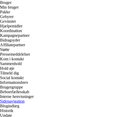
Bruger
Min bruger
Pakke
Gebyrer
Gevinster
Hjælpemidler
Koordination
Kampagnepartner
Bidragsyder
Affiliatepartner
Støtte
Pressemeddelelser
Kom i kontakt
Sammenhold
Hold øje
Tilmeld dig
Social kontakt
Informationsbrev
Brugergruppe
Beboerfællesskab
Interne henvisninger
Sidenavigation
Blogindlæg
Historik
Update