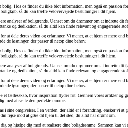
 bolig. Hos os finder du ikke blot information, men også en passion for 
 boligkøb, så du kan træffe velovervejede beslutninger i dit hjem.
dybere analyser af boligtrends. Uanset om du drømmer om at indrette dit fø
tanke og dedikation, så du altid kan finde relevant og engagerende stof
for at dele deres viden og erfaringer. Vi mener, at et hjem er mere end b
inde de løsninger, der passer til netop dine behov.
 bolig. Hos os finder du ikke blot information, men også en passion for 
 boligkøb, så du kan træffe velovervejede beslutninger i dit hjem.
dybere analyser af boligtrends. Uanset om du drømmer om at indrette dit fø
tanke og dedikation, så du altid kan finde relevant og engagerende stof
for at dele deres viden og erfaringer. Vi mener, at et hjem er mere end b
inde de løsninger, der passer til netop dine behov.
e et fællesskab, hvor inspiration flyder frit. Gennem vores artikler og g
 dig med at sætte den perfekte ramme.
lpas i sine omgivelser. I en verden, der altid er i forandring, ønsker vi a
i din rejse mod at gøre dit hjem til det sted, du altid har drømt om.
e dig og hjælpe dig med at realisere dine boligdrømme. Sammen kan vi s