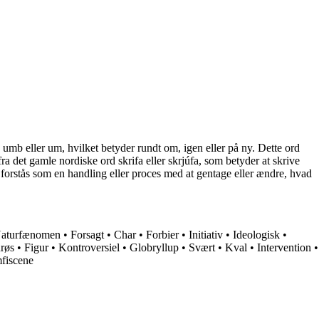
b eller um, hvilket betyder rundt om, igen eller på ny. Dette ord
 det gamle nordiske ord skrifa eller skrjúfa, som betyder at skrive
t forstås som en handling eller proces med at gentage eller ændre, hvad
aturfænomen
•
Forsagt
•
Char
•
Forbier
•
Initiativ
•
Ideologisk
•
røs
•
Figur
•
Kontroversiel
•
Globryllup
•
Svært
•
Kval
•
Intervention
•
fiscene