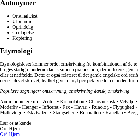
Antonymer
Originaltekst
Uforandret
Oprindelig
Gentagelse
Kopiering
Etymologi
Etymologisk set kommer ordet omskrivning fra kombinationen af de to d
bruges stadig i moderne dansk som en præposition, der indikerer gentage
eller at nedfælde. Dette er også relateret til det gamle engelske ord s
der er blevet skrevet, hvilket giver et nyt perspektiv eller en anden form
Populære søgninger: omskrivning, omskrivning dansk, omskriving
Andre populære ord:
Verden
•
Konnotation
•
Chauvinistisk
•
Velvilje
Moderliv
•
Hænger
•
Inficeret
•
Fax
•
Havari
•
Runolog
•
Flygtighed
Møllevinge
•
Ækvivalent
•
Stangselleri
•
Reparation
•
Kapellan
•
Begg
Lær os at kende
Ord Hjem
Ord Hjem