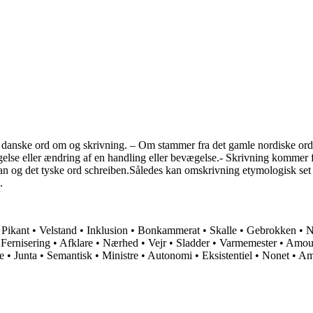
anske ord om og skrivning. – Om stammer fra det gamle nordiske ord um
lse eller ændring af en handling eller bevægelse.- Skrivning kommer fra
crifan og det tyske ord schreiben.Således kan omskrivning etymologisk se
.
•
Pikant
•
Velstand
•
Inklusion
•
Bonkammerat
•
Skalle
•
Gebrokken
•
N
•
Fernisering
•
Afklare
•
Nærhed
•
Vejr
•
Sladder
•
Varmemester
•
Amou
e
•
Junta
•
Semantisk
•
Ministre
•
Autonomi
•
Eksistentiel
•
Nonet
•
Am