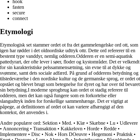
hook
fasten
secure
connect
Etymologi
Etymologisk set stammer ordet ot fra det gammelengelske ord ott, som
igen har rødder i det oldnordiske udtryk ottr. Dette ord refererer til en
bestemt type vanddyr, nemlig odderen.Odderen er en semi-aquatisk
pattedyrart, der ofte lever i søer, floder og kystområder. Det er velkendt
for sin karakteristiske pelssammensætning, sin evne til at dykke og
svømme, samt dets sociale adfærd. På grund af odderens betydning og
tilstedeværelse i den nordiske kultur og de germanske sprog, er ordet ot
opstået og blevet brugt som betegnelse for dyret og har over tid bevaret
sin betydning.I moderne sprogbrug kan ordet ot stadig referere til
odderen, men det kan også fungere som en forkortelse eller
slangudtryk inden for forskellige sammenhænge. Det er vigtigt at
påpege, at definitionen af ordet ot kan variere afhængigt af den
kontekst, det anvendes i.
Andre populære ord:
Sektion
•
Med.
•
Klæ
•
Skæbne
•
Lu
•
Udlevere
•
Annoncering
•
Transaktion
•
Kakkelovn
•
Horde
•
Redde
•
Implementere
•
Disc
•
Nok
•
Hors DOeuvre
•
Hegemoni
•
Praktisk
•
Snert
•
Dragons
•
Lem
•
Alene
•
Ik
•
Industrikvarter
•
Pågældende
•