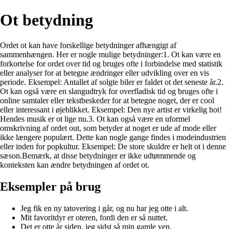
Ot betydning
Ordet ot kan have forskellige betydninger afhængigt af
sammenhængen. Her er nogle mulige betydninger:1. Ot kan være en
forkortelse for ordet over tid og bruges ofte i forbindelse med statistik
eller analyser for at betegne ændringer eller udvikling over en vis
periode. Eksempel: Antallet af solgte biler er faldet ot det seneste år.2.
Ot kan også være en slangudtryk for overfladisk tid og bruges ofte i
online samtaler eller tekstbeskeder for at betegne noget, der er cool
eller interessant i øjeblikket. Eksempel: Den nye artist er virkelig hot!
Hendes musik er ot lige nu.3. Ot kan også være en uformel
omskrivning af ordet out, som betyder at noget er ude af mode eller
ikke længere populært. Dette kan nogle gange findes i modeindustrien
eller inden for popkultur. Eksempel: De store skuldre er helt ot i denne
sæson.Bemærk, at disse betydninger er ikke udtømmende og
konteksten kan ændre betydningen af ordet ot.
Eksempler på brug
Jeg fik en ny tatovering i går, og nu har jeg otte i alt.
Mit favoritdyr er oteren, fordi den er så nuttet.
Det er otte år siden, jeg sidst så min gamle ven.