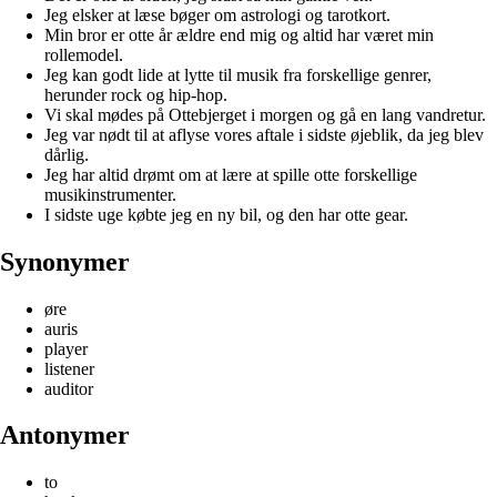
Jeg elsker at læse bøger om astrologi og tarotkort.
Min bror er otte år ældre end mig og altid har været min
rollemodel.
Jeg kan godt lide at lytte til musik fra forskellige genrer,
herunder rock og hip-hop.
Vi skal mødes på Ottebjerget i morgen og gå en lang vandretur.
Jeg var nødt til at aflyse vores aftale i sidste øjeblik, da jeg blev
dårlig.
Jeg har altid drømt om at lære at spille otte forskellige
musikinstrumenter.
I sidste uge købte jeg en ny bil, og den har otte gear.
Synonymer
øre
auris
player
listener
auditor
Antonymer
to