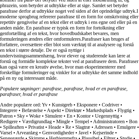
phrazein, som betyder at udtrykke eller at sige. Samlet set betyder
parafrase derfor at udtrykke noget ved siden af det oprindelige udtryk.I
moderne sprogbrug refererer parafrase til en form for omskrivning eller
repetitiv gengivelse af en tekst eller et udtryk i ens egne ord eller på en
anden måde. En parafrase er typisk en form for fortolkning eller
genfortælling af en tekst, hvor hovedbudskabet bevares, men
formuleringen ændres eller omformuleres.Parafraser kan bruges af
forfattere, oversættere eller blot som værktøj til at analysere og forstå
en tekst i større detalje. De er også nyttige i
undervisningssammenhæng, hvor elever og studerende kan lære at
forstå og formidle komplekse tekster ved at parafrasere dem. Parafraser
kan også være en kreativ øvelse, hvor man eksperimenterer med
forskellige formuleringer og vinkler for at udtrykke det samme indhold
på en ny og interessant måde.
Populære søgninger: parafrase, parafrase, hvad er en parafrase,
parafraser, hvad er parafrase
Andre populære ord:
Yv
•
Kunstgreb
•
Eksponere
•
Codriver
•
Integrere
•
Befæstelse
•
Aspekt
•
Direktør
•
Markedsplads
•
Flygtig
•
Patron
•
Sky
•
Woke
•
Simulere
•
En
•
Kontor
•
Uegennyttig
•
Redigere
•
Værdigrundlag
•
Mingle
•
Tempel
•
Administratoren
•
Bon
•
Spilleaften
•
Privatist
•
Heade
•
Re
•
Slagtræ
•
Adressen
•
Emulgere
•
Varsel
•
Arveanlæg
•
Genvordigheder
•
Javel
•
Kejserinde
•
Sengegærde
•
Skimme
•
Herhjemmefra
•
Plausibel
•
Filtrer
•
Studie
•