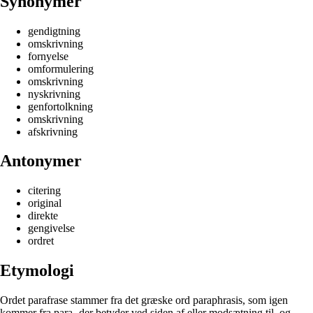
Synonymer
gendigtning
omskrivning
fornyelse
omformulering
omskrivning
nyskrivning
genfortolkning
omskrivning
afskrivning
Antonymer
citering
original
direkte
gengivelse
ordret
Etymologi
Ordet parafrase stammer fra det græske ord paraphrasis, som igen
kommer fra para- der betyder ved siden af eller modsætning til, og