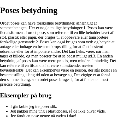
Poses betydning
Ordet poses kan have forskellige betydninger, afhængigt af
sammenhængen. Her er nogle mulige betydninger:1. Poses kan være
flertalsformen af ordet pose, som refererer til en lille beholder lavet af
stof, plastik eller papir, der bruges til at opbevare eller transportere
forskellige genstande.2. Poses kan også bruges som verb og betyde at
antage eller indtage en bestemt kropsstilling for at få et bestemt
udseende eller for at imponere andre. Det kan f.eks. være, når man
tager et billede, og man poserer for at se bedst muligt ud.3. En anden
betydning af poses kan være mere præcis, men mindre almindelig. Det
kan referere til en tilstand af at være stillestående, næsten
bevægelsesløs. Det kan eksempelvis være en person, der står poset i en
bestemt stilling i lang tid uden at bevæge sig.Det vigtige er at forstå
den sammenhæng, som ordet poses bruges i, for at finde den mest
præcise betydning.
Eksempler på brug
I går købte jeg tre poser slik.
Jeg pakker mine ting i plasticposer, så de ikke bliver våde.
Jeg fandt en pose penge på gaden i dag!