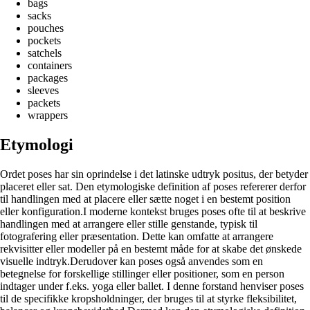
bags
sacks
pouches
pockets
satchels
containers
packages
sleeves
packets
wrappers
Etymologi
Ordet poses har sin oprindelse i det latinske udtryk positus, der betyder
placeret eller sat. Den etymologiske definition af poses refererer derfor
til handlingen med at placere eller sætte noget i en bestemt position
eller konfiguration.I moderne kontekst bruges poses ofte til at beskrive
handlingen med at arrangere eller stille genstande, typisk til
fotografering eller præsentation. Dette kan omfatte at arrangere
rekvisitter eller modeller på en bestemt måde for at skabe det ønskede
visuelle indtryk.Derudover kan poses også anvendes som en
betegnelse for forskellige stillinger eller positioner, som en person
indtager under f.eks. yoga eller ballet. I denne forstand henviser poses
til de specifikke kropsholdninger, der bruges til at styrke fleksibilitet,