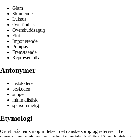
Glam
Skinnende
Luksus
Overfladisk
Overskuddsagtig
Flot
Imponerende
Pompøs
Fremstående
Repræsentativ
Antonymer
nedskalere
beskeden
simpel
minimalistisk
sparsommelig
Etymologi
Ordet prås har sin oprindelse i det danske sprog og refererer til en
person, der arbejder som skribent eller tekstforfatter. Etymologisk set