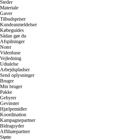
Steder
Materiale
Gaver
Tilbudspriser
Kundeanmeldelser
Købeguides
Sådan gør du
Afspilninger
Noter
Videnbase
Vejledning
Udtalelse
Arbejdspladser
Send oplysninger
Bruger
Min bruger
Pakke
Gebyrer
Gevinster
Hjælpemidler
Koordination
Kampagnepartner
Bidragsyder
Affiliatepartner
Støtte