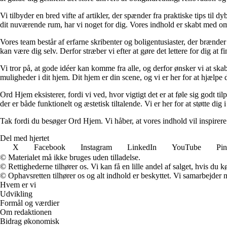
Vi tilbyder en bred vifte af artikler, der spænder fra praktiske tips til 
dit nuværende rum, har vi noget for dig. Vores indhold er skabt med om
Vores team består af erfarne skribenter og boligentusiaster, der brænder 
kan være dig selv. Derfor stræber vi efter at gøre det lettere for dig at f
Vi tror på, at gode idéer kan komme fra alle, og derfor ønsker vi at skab
muligheder i dit hjem. Dit hjem er din scene, og vi er her for at hjælpe
Ord Hjem eksisterer, fordi vi ved, hvor vigtigt det er at føle sig godt ti
der er både funktionelt og æstetisk tiltalende. Vi er her for at støtte dig 
Tak fordi du besøger Ord Hjem. Vi håber, at vores indhold vil inspirer
Del med hjertet
X
Facebook
Instagram
LinkedIn
YouTube
Pin
© Materialet må ikke bruges uden tilladelse.
© Rettighederne tilhører os. Vi kan få en lille andel af salget, hvis du
© Ophavsretten tilhører os og alt indhold er beskyttet. Vi samarbejder 
Hvem er vi
Udvikling
Formål og værdier
Om redaktionen
Bidrag økonomisk