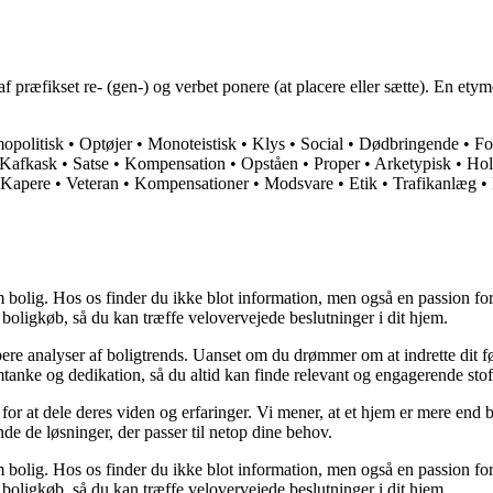
f præfikset re- (gen-) og verbet ponere (at placere eller sætte). En etym
opolitisk
•
Optøjer
•
Monoteistisk
•
Klys
•
Social
•
Dødbringende
•
Fo
Kafkask
•
Satse
•
Kompensation
•
Opståen
•
Proper
•
Arketypisk
•
Hol
Kapere
•
Veteran
•
Kompensationer
•
Modsvare
•
Etik
•
Trafikanlæg
•
 bolig. Hos os finder du ikke blot information, men også en passion for 
 boligkøb, så du kan træffe velovervejede beslutninger i dit hjem.
dybere analyser af boligtrends. Uanset om du drømmer om at indrette dit fø
tanke og dedikation, så du altid kan finde relevant og engagerende stof
for at dele deres viden og erfaringer. Vi mener, at et hjem er mere end b
inde de løsninger, der passer til netop dine behov.
 bolig. Hos os finder du ikke blot information, men også en passion for 
 boligkøb, så du kan træffe velovervejede beslutninger i dit hjem.