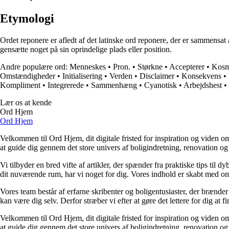
Etymologi
Ordet reponere er afledt af det latinske ord reponere, der er sammensat a
gensætte noget på sin oprindelige plads eller position.
Andre populære ord:
Menneskes
•
Pron.
•
Størkne
•
Accepterer
•
Kosm
Omstændigheder
•
Initialisering
•
Verden
•
Disclaimer
•
Konsekvens
•
Kompliment
•
Integrerede
•
Sammenhæng
•
Cyanotisk
•
Arbejdshest
•
Lær os at kende
Ord Hjem
Ord Hjem
Velkommen til Ord Hjem, dit digitale fristed for inspiration og viden om
at guide dig gennem det store univers af boligindretning, renovation og
Vi tilbyder en bred vifte af artikler, der spænder fra praktiske tips til 
dit nuværende rum, har vi noget for dig. Vores indhold er skabt med om
Vores team består af erfarne skribenter og boligentusiaster, der brænder 
kan være dig selv. Derfor stræber vi efter at gøre det lettere for dig at f
Velkommen til Ord Hjem, dit digitale fristed for inspiration og viden om
at guide dig gennem det store univers af boligindretning, renovation og