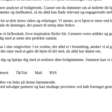
dybere analyser af boligtrends. Uanset om du drømmer om at indrette dit fø
tanke og dedikation, så du altid kan finde relevant og engagerende stof
for at dele deres viden og erfaringer. Vi mener, at et hjem er mere end b
inde de løsninger, der passer til netop dine behov.
e et fællesskab, hvor inspiration flyder frit. Gennem vores artikler og g
 dig med at sætte den perfekte ramme.
lpas i sine omgivelser. I en verden, der altid er i forandring, ønsker vi a
i din rejse mod at gøre dit hjem til det sted, du altid har drømt om.
e dig og hjælpe dig med at realisere dine boligdrømme. Sammen kan vi s
terest
TikTok
Mail
RSS
 køber via links på denne hjemmeside.
med udvalgte partnere og kan modtage provision ved køb foretaget gennem