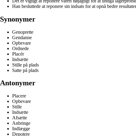
Det er vigtigt at reponere varen nøjagtigt for at undgå lagerprobl
Han besluttede at reponere sin indsats for at opnå bedre resultater
Synonymer
Genoprette
Gendanne
Opbevare
Ordnede
Placér
Indsætte
Stille på plads
Satte på plads
Antonymer
Placere
Opbevare
Stille
Indsætte
Afsætte
Anbringe
Indlægge
Depotere