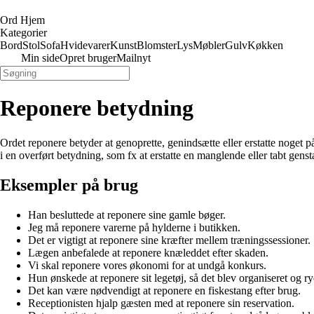
Ord Hjem
Kategorier
Bord
Stol
Sofa
Hvidevarer
Kunst
Blomster
Lys
Møbler
Gulv
Køkken
Min side
Opret bruger
Mailnyt
Reponere betydning
Ordet reponere betyder at genoprette, genindsætte eller erstatte noget 
i en overført betydning, som fx at erstatte en manglende eller tabt genst
Eksempler på brug
Han besluttede at reponere sine gamle bøger.
Jeg må reponere varerne på hylderne i butikken.
Det er vigtigt at reponere sine kræfter mellem træningssessioner.
Lægen anbefalede at reponere knæleddet efter skaden.
Vi skal reponere vores økonomi for at undgå konkurs.
Hun ønskede at reponere sit legetøj, så det blev organiseret og ry
Det kan være nødvendigt at reponere en fiskestang efter brug.
Receptionisten hjalp gæsten med at reponere sin reservation.