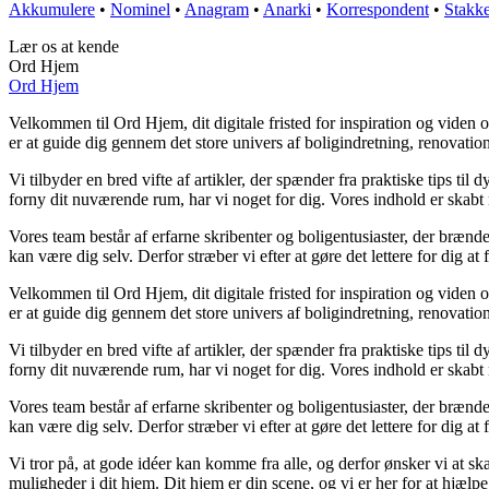
Akkumulere
•
Nominel
•
Anagram
•
Anarki
•
Korrespondent
•
Stakke
Lær os at kende
Ord Hjem
Ord Hjem
Velkommen til Ord Hjem, dit digitale fristed for inspiration og viden 
er at guide dig gennem det store univers af boligindretning, renovatio
Vi tilbyder en bred vifte af artikler, der spænder fra praktiske tips til
forny dit nuværende rum, har vi noget for dig. Vores indhold er skabt
Vores team består af erfarne skribenter og boligentusiaster, der brænder
kan være dig selv. Derfor stræber vi efter at gøre det lettere for dig at
Velkommen til Ord Hjem, dit digitale fristed for inspiration og viden 
er at guide dig gennem det store univers af boligindretning, renovatio
Vi tilbyder en bred vifte af artikler, der spænder fra praktiske tips til
forny dit nuværende rum, har vi noget for dig. Vores indhold er skabt
Vores team består af erfarne skribenter og boligentusiaster, der brænder
kan være dig selv. Derfor stræber vi efter at gøre det lettere for dig at
Vi tror på, at gode idéer kan komme fra alle, og derfor ønsker vi at sk
muligheder i dit hjem. Dit hjem er din scene, og vi er her for at hjæl