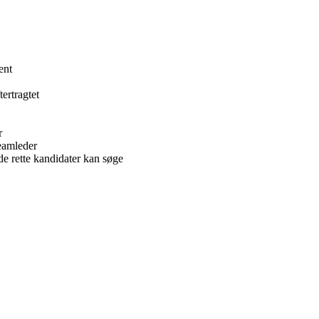
ent
ertragtet
r
teamleder
 de rette kandidater kan søge