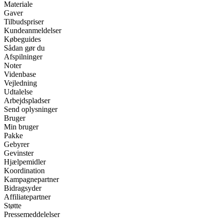
Materiale
Gaver
Tilbudspriser
Kundeanmeldelser
Købeguides
Sådan gør du
Afspilninger
Noter
Videnbase
Vejledning
Udtalelse
Arbejdspladser
Send oplysninger
Bruger
Min bruger
Pakke
Gebyrer
Gevinster
Hjælpemidler
Koordination
Kampagnepartner
Bidragsyder
Affiliatepartner
Støtte
Pressemeddelelser