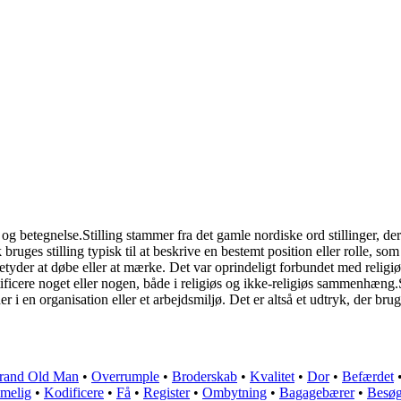
 og betegnelse.Stilling stammer fra det gamle nordiske ord stillinger, der
k bruges stilling typisk til at beskrive en bestemt position eller rolle, so
yder at døbe eller at mærke. Det var oprindeligt forbundet med religiø
ificere noget eller nogen, både i religiøs og ikke-religiøs sammenhæng.Såle
r i en organisation eller et arbejdsmiljø. Det er altså et udtryk, der bruge
rand Old Man
•
Overrumple
•
Broderskab
•
Kvalitet
•
Dor
•
Befærdet
melig
•
Kodificere
•
Få
•
Register
•
Ombytning
•
Bagagebærer
•
Besø