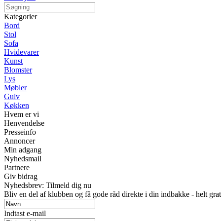
Kategorier
Bord
Stol
Sofa
Hvidevarer
Kunst
Blomster
Lys
Møbler
Gulv
Køkken
Hvem er vi
Henvendelse
Presseinfo
Annoncer
Min adgang
Nyhedsmail
Partnere
Giv bidrag
Nyhedsbrev: Tilmeld dig nu
Bliv en del af klubben og få gode råd direkte i din indbakke - helt grat
Indtast e-mail