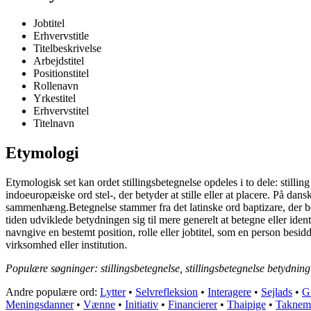
Jobtitel
Erhvervstitle
Titelbeskrivelse
Arbejdstitel
Positionstitel
Rollenavn
Yrkestitel
Erhvervstitel
Titelnavn
Etymologi
Etymologisk set kan ordet stillingsbetegnelse opdeles i to dele: stilling
indoeuropæiske ord stel-, der betyder at stille eller at placere. På dans
sammenhæng.Betegnelse stammer fra det latinske ord baptizare, der bet
tiden udviklede betydningen sig til mere generelt at betegne eller ident
navngive en bestemt position, rolle eller jobtitel, som en person besidde
virksomhed eller institution.
Populære søgninger: stillingsbetegnelse, stillingsbetegnelse betydning
Andre populære ord:
Lytter
•
Selvrefleksion
•
Interagere
•
Sejlads
•
G
Meningsdanner
•
Vænne
•
Initiativ
•
Financierer
•
Thaipige
•
Taknem