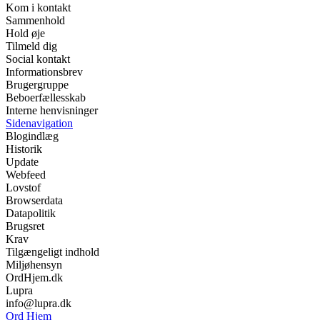
Kom i kontakt
Sammenhold
Hold øje
Tilmeld dig
Social kontakt
Informationsbrev
Brugergruppe
Beboerfællesskab
Interne henvisninger
Sidenavigation
Blogindlæg
Historik
Update
Webfeed
Lovstof
Browserdata
Datapolitik
Brugsret
Krav
Tilgængeligt indhold
Miljøhensyn
OrdHjem.dk
Lupra
info@lupra.dk
Ord Hjem