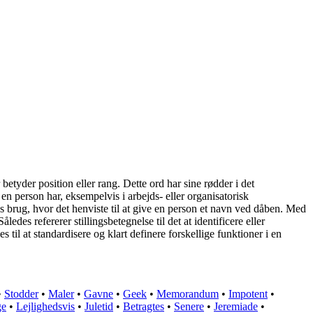
 betyder position eller rang. Dette ord har sine rødder i det
m en person har, eksempelvis i arbejds- eller organisatorisk
s brug, hvor det henviste til at give en person et navn ved dåben. Med
des refererer stillingsbetegnelse til det at identificere eller
s til at standardisere og klart definere forskellige funktioner i en
•
Stodder
•
Maler
•
Gavne
•
Geek
•
Memorandum
•
Impotent
•
ge
•
Lejlighedsvis
•
Juletid
•
Betragtes
•
Senere
•
Jeremiade
•