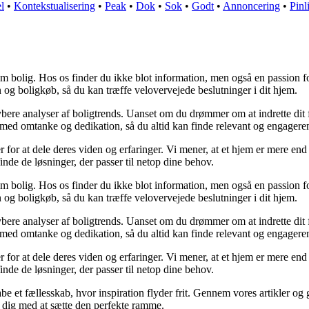
l
•
Kontekstualisering
•
Peak
•
Dok
•
Sok
•
Godt
•
Annoncering
•
Pinl
om bolig. Hos os finder du ikke blot information, men også en passion for
n og boligkøb, så du kan træffe velovervejede beslutninger i dit hjem.
 dybere analyser af boligtrends. Uanset om du drømmer om at indrette dit f
 med omtanke og dedikation, så du altid kan finde relevant og engageren
 for at dele deres viden og erfaringer. Vi mener, at et hjem er mere end 
 finde de løsninger, der passer til netop dine behov.
om bolig. Hos os finder du ikke blot information, men også en passion for
n og boligkøb, så du kan træffe velovervejede beslutninger i dit hjem.
 dybere analyser af boligtrends. Uanset om du drømmer om at indrette dit f
 med omtanke og dedikation, så du altid kan finde relevant og engageren
 for at dele deres viden og erfaringer. Vi mener, at et hjem er mere end 
 finde de løsninger, der passer til netop dine behov.
abe et fællesskab, hvor inspiration flyder frit. Gennem vores artikler og 
pe dig med at sætte den perfekte ramme.