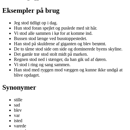
Eksempler på brug
Jeg stod tidligt op i dag.
Hun stod foran spejlet og puslede med sit hår.
Vi stod alle sammen i kø for at komme ind.
Bussen stod længe ved busstoppestedet.
Han stod på skuldrene af giganten og blev berømt.
De to tårne stod side om side og dominerede byens skyline.
Det gamle træ stod stolt midt på marken.
Regnen stod ned i stænger, da han gik ud af døren.
Vi stod i ring og sang sammen.
Han stod med ryggen mod væggen og kunne ikke undgå at
blive opdaget.
Synonymer
stille
sad
blev
var
isted
varede