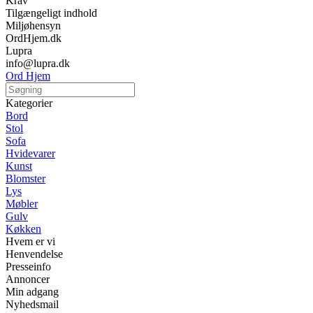
Krav
Tilgængeligt indhold
Miljøhensyn
OrdHjem.dk
Lupra
info@lupra.dk
Ord Hjem
Kategorier
Bord
Stol
Sofa
Hvidevarer
Kunst
Blomster
Lys
Møbler
Gulv
Køkken
Hvem er vi
Henvendelse
Presseinfo
Annoncer
Min adgang
Nyhedsmail