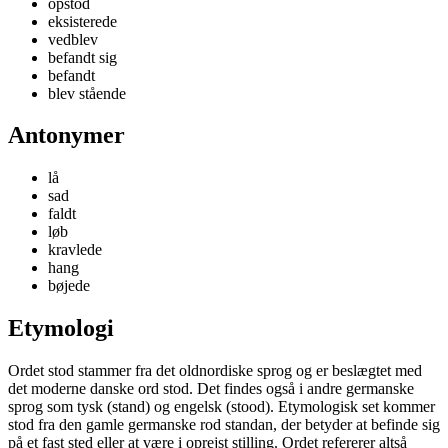
opstod
eksisterede
vedblev
befandt sig
befandt
blev stående
Antonymer
lå
sad
faldt
løb
kravlede
hang
bøjede
Etymologi
Ordet stod stammer fra det oldnordiske sprog og er beslægtet med
det moderne danske ord stod. Det findes også i andre germanske
sprog som tysk (stand) og engelsk (stood). Etymologisk set kommer
stod fra den gamle germanske rod standan, der betyder at befinde sig
på et fast sted eller at være i oprejst stilling. Ordet refererer altså