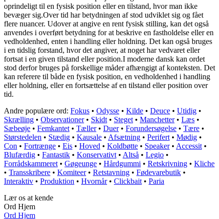
oprindeligt til en fysisk position eller en tilstand, hvor man ikke
bevæger sig.Over tid har betydningen af stod udviklet sig og fået
flere nuancer. Udover at angive en rent fysisk stilling, kan det også
anvendes i overført betydning for at beskrive en fastholdelse eller en
vedholdenhed, enten i handling eller holdning. Det kan også bruges
i en tidslig forstand, hvor det angiver, at noget har vedvaret eller
fortsat i en given tilstand eller position.I moderne dansk kan ordet
stod derfor bruges på forskellige måder afhængigt af konteksten. Det
kan referere til både en fysisk position, en vedholdenhed i handling
eller holdning, eller en fortsættelse af en tilstand eller position over
tid.
Andre populære ord:
Fokus
•
Odysse
•
Kilde
•
Deuce
•
Utidig
•
Skrælling
•
Observationer
•
Skidt
•
Steget
•
Manchetter
•
Læs
•
Sæbeøje
•
Femkantet
•
Tæller
•
Duer
•
Forundersøgelse
•
Tære
•
Størstedelen
•
Stædig
•
Kausale
•
Afsætning
•
Perifert
•
Mødig
•
Con
•
Fortrænge
•
Eis
•
Hoved
•
Koldbøtte
•
Speaker
•
Accessit
•
Blufærdig
•
Fantastik
•
Konservativt
•
Altså
•
Legio
•
Forrådskammeret
•
Gøgeunge
•
Hårdgummi
•
Retskrivning
•
Kliche
•
Transskribere
•
Komiteer
•
Retstavning
•
Fødevarebutik
•
Interaktiv
•
Produktion
•
Hvornår
•
Clickbait
•
Paria
Lær os at kende
Ord Hjem
Ord Hjem