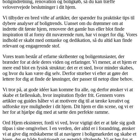
boligindretning, renovation og boligkøb, så du kan træffe
velovervejede beslutninger i dit hjem.
Vi tilbyder en bred vifte af artikler, der spænder fra praktiske tips til
dybere analyser af boligtrends. Uanset om du drømmer om at
indrette dit første hjem, renovere det gamle hus eller blot finde
inspiration til at forny dit nuværende rum, har vi noget for dig. Vores
indhold er skabt med omtanke og dedikation, så du altid kan finde
relevant og engagerende stof.
Vores team består af erfarne skribenter og boligentusiaster, der
brænder for at dele deres viden og erfaringer. Vi mener, at et hjem er
mere end blot en fysisk struktur; det er et sted, hvor minder skabes,
og hvor du kan være dig selv. Derfor stræber vi efter at gøre det
lettere for dig at finde de løsninger, der passer til netop dine behov.
Vi tror på, at gode idéer kan komme fra alle, og derfor ønsker vi at
skabe et fællesskab, hvor inspiration flyder frit. Gennem vores
artikler og guides håber vi at motivere dig til at tænke kreativt og
udforske nye muligheder i dit hjem. Dit hjem er din scene, og vi er
her for at hjælpe dig med at sætte den perfekte ramme.
Ord Hjem eksisterer, fordi vi ved, hvor vigtigt det er at føle sig godt
tilpas i sine omgivelser. I en verden, der altid er i forandring, ønsker
vi at give dig redskaberne til at navigere i boligmarkedet og skabe et
hjem, der er både funktionelt og æstetisk tiltalende. Vi er her for at