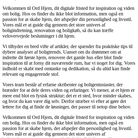
Velkommen til Ord Hjem, dit digitale fristed for inspiration og viden
om bolig. Hos os finder du ikke blot information, men også en
passion for at skabe hjem, der afspejler din personlighed og livsstil.
Vores mål er at guide dig gennem det store univers af
boligindretning, renovation og boligkøb, så du kan træffe
velovervejede beslutninger i dit hjem.
Vi tilbyder en bred vifte af artikler, der spænder fra praktiske tips til
dybere analyser af boligtrends. Uanset om du drømmer om at
indrette dit første hjem, renovere det gamle hus eller blot finde
inspiration til at forny dit nuværende rum, har vi noget for dig. Vores
indhold er skabt med omtanke og dedikation, så du altid kan finde
relevant og engagerende stof.
Vores team består af erfarne skribenter og boligentusiaster, der
brænder for at dele deres viden og erfaringer. Vi mener, at et hjem er
mere end blot en fysisk struktur; det er et sted, hvor minder skabes,
og hvor du kan være dig selv. Derfor stræber vi efter at gøre det
lettere for dig at finde de løsninger, der passer til netop dine behov.
Velkommen til Ord Hjem, dit digitale fristed for inspiration og viden
om bolig. Hos os finder du ikke blot information, men også en
passion for at skabe hjem, der afspejler din personlighed og livsstil.
Vores mål er at guide dig gennem det store univers af