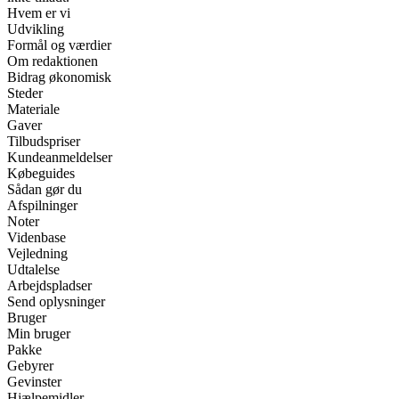
Hvem er vi
Udvikling
Formål og værdier
Om redaktionen
Bidrag økonomisk
Steder
Materiale
Gaver
Tilbudspriser
Kundeanmeldelser
Købeguides
Sådan gør du
Afspilninger
Noter
Videnbase
Vejledning
Udtalelse
Arbejdspladser
Send oplysninger
Bruger
Min bruger
Pakke
Gebyrer
Gevinster
Hjælpemidler