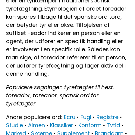
eller en tyrkæmper i traditionel spansk
tyrefægtning. Etymologien af ordet toreador
kan spores tilbage til det spanske ord toro,
der betyder tyr eller okse. Tilføjelsen af ​​
suffixet -eador indikerer en person eller en
agent, der udfører en specifik handling eller
er involveret i en specifik rolle. Således kan
man sige, at toreador refererer til en person,
der udfører tyrefægtning og tager aktiv del i
denne handling.
Populære søgninger: tyrefægter til hest,
toreador, toreador, spansk ord for
tyrefægter
Andre populære ord:
Ecru
•
Fugl
•
Registre
•
Studie
•
Almen
•
Klassiker
•
Konform
•
Tvtid
•
Marked
•
Skærpe
•
Supplement
•
Branddam
•