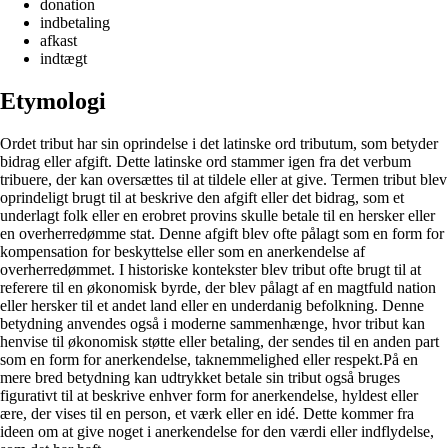
donation
indbetaling
afkast
indtægt
Etymologi
Ordet tribut har sin oprindelse i det latinske ord tributum, som betyder
bidrag eller afgift. Dette latinske ord stammer igen fra det verbum
tribuere, der kan oversættes til at tildele eller at give. Termen tribut blev
oprindeligt brugt til at beskrive den afgift eller det bidrag, som et
underlagt folk eller en erobret provins skulle betale til en hersker eller
en overherredømme stat. Denne afgift blev ofte pålagt som en form for
kompensation for beskyttelse eller som en anerkendelse af
overherredømmet. I historiske kontekster blev tribut ofte brugt til at
referere til en økonomisk byrde, der blev pålagt af en magtfuld nation
eller hersker til et andet land eller en underdanig befolkning. Denne
betydning anvendes også i moderne sammenhænge, hvor tribut kan
henvise til økonomisk støtte eller betaling, der sendes til en anden part
som en form for anerkendelse, taknemmelighed eller respekt.På en
mere bred betydning kan udtrykket betale sin tribut også bruges
figurativt til at beskrive enhver form for anerkendelse, hyldest eller
ære, der vises til en person, et værk eller en idé. Dette kommer fra
ideen om at give noget i anerkendelse for den værdi eller indflydelse,