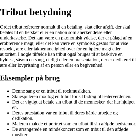
Tribut betydning
Ordet tribut refererer normalt til en betaling, skat eller afgift, der skal
betales til en hersker eller en nation som anerkendelse eller
underkastelse. Det kan være en økonomisk ydelse, der er pålagt af en
erobrerende magt, eller det kan være en symbolsk gestus for at vise
respekt, ære eller taknemmelighed over for en højere magt eller
autoritet. I nogle tilfælde kan tribut også bruges til at beskrive en
hyldest, såsom en sang, et digt eller en præsentation, der er dedikeret til
ære eller lovprisning af en person eller en begivenhed.
Eksempler på brug
Denne sang er en tribut til rockmusikken.
Skuespilleren modtog en tribut for sit bidrag til teaterverdenen.
Det er vigtigt at betale sin tribut til de mennesker, der har hjulpet
en.
Deres præstation var en tribut til deres hårde arbejde og
dedikation.
Maleren malede et portræt som en tribut til sin afdøde bedstemor.
De arrangerede en mindekoncert som en tribut til den afdøde
musiker.