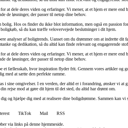
for at dele deres viden og erfaringer. Vi mener, at et hjem er mere end b
inde de løsninger, der passer til netop dine behov.
 bolig. Hos os finder du ikke blot information, men også en passion for 
 boligkøb, så du kan træffe velovervejede beslutninger i dit hjem.
dybere analyser af boligtrends. Uanset om du drømmer om at indrette dit fø
tanke og dedikation, så du altid kan finde relevant og engagerende stof
for at dele deres viden og erfaringer. Vi mener, at et hjem er mere end b
inde de løsninger, der passer til netop dine behov.
e et fællesskab, hvor inspiration flyder frit. Gennem vores artikler og g
 dig med at sætte den perfekte ramme.
lpas i sine omgivelser. I en verden, der altid er i forandring, ønsker vi a
i din rejse mod at gøre dit hjem til det sted, du altid har drømt om.
e dig og hjælpe dig med at realisere dine boligdrømme. Sammen kan vi s
terest
TikTok
Mail
RSS
 køber via links på denne hjemmeside.