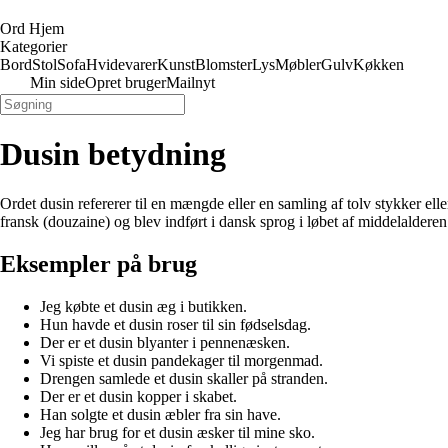
Ord Hjem
Kategorier
Bord
Stol
Sofa
Hvidevarer
Kunst
Blomster
Lys
Møbler
Gulv
Køkken
Min side
Opret bruger
Mailnyt
Dusin betydning
Ordet dusin refererer til en mængde eller en samling af tolv stykker elle
fransk (douzaine) og blev indført i dansk sprog i løbet af middelalderen
Eksempler på brug
Jeg købte et dusin æg i butikken.
Hun havde et dusin roser til sin fødselsdag.
Der er et dusin blyanter i pennenæsken.
Vi spiste et dusin pandekager til morgenmad.
Drengen samlede et dusin skaller på stranden.
Der er et dusin kopper i skabet.
Han solgte et dusin æbler fra sin have.
Jeg har brug for et dusin æsker til mine sko.