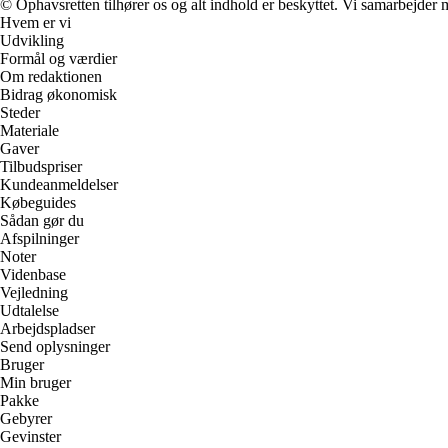
© Ophavsretten tilhører os og alt indhold er beskyttet. Vi samarbejder 
Hvem er vi
Udvikling
Formål og værdier
Om redaktionen
Bidrag økonomisk
Steder
Materiale
Gaver
Tilbudspriser
Kundeanmeldelser
Købeguides
Sådan gør du
Afspilninger
Noter
Videnbase
Vejledning
Udtalelse
Arbejdspladser
Send oplysninger
Bruger
Min bruger
Pakke
Gebyrer
Gevinster