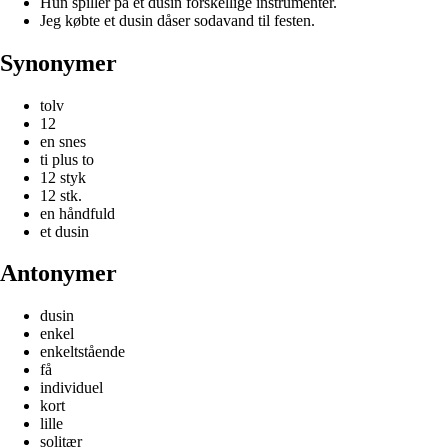
Hun spiller på et dusin forskellige instrumenter.
Jeg købte et dusin dåser sodavand til festen.
Synonymer
tolv
12
en snes
ti plus to
12 styk
12 stk.
en håndfuld
et dusin
Antonymer
dusin
enkel
enkeltstående
få
individuel
kort
lille
solitær