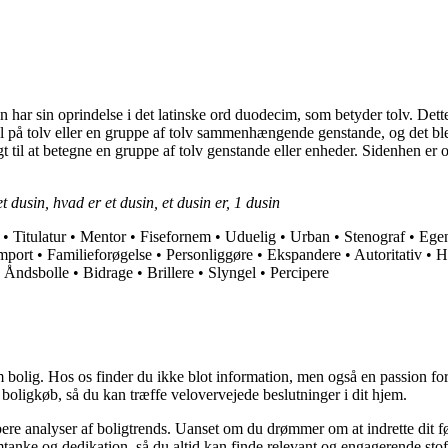
 har sin oprindelse i det latinske ord duodecim, som betyder tolv. Dette
 tal på tolv eller en gruppe af tolv sammenhængende genstande, og det blev
til at betegne en gruppe af tolv genstande eller enheder. Sidenhen er or
 dusin, hvad er et dusin, et dusin er, 1 dusin
•
Titulatur
•
Mentor
•
Fisefornem
•
Uduelig
•
Urban
•
Stenograf
•
Ege
mport
•
Familieforøgelse
•
Personliggøre
•
Ekspandere
•
Autoritativ
•
H
•
Åndsbolle
•
Bidrage
•
Brillere
•
Slyngel
•
Percipere
 bolig. Hos os finder du ikke blot information, men også en passion for 
 boligkøb, så du kan træffe velovervejede beslutninger i dit hjem.
dybere analyser af boligtrends. Uanset om du drømmer om at indrette dit fø
tanke og dedikation, så du altid kan finde relevant og engagerende stof