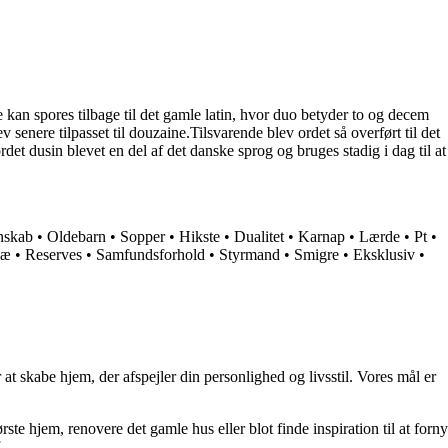
 kan spores tilbage til det gamle latin, hvor duo betyder to og decem
 senere tilpasset til douzaine.Tilsvarende blev ordet så overført til det
det dusin blevet en del af det danske sprog og bruges stadig i dag til at
nskab
•
Oldebarn
•
Sopper
•
Hikste
•
Dualitet
•
Karnap
•
Lærde
•
Pt
•
æ
•
Reserves
•
Samfundsforhold
•
Styrmand
•
Smigre
•
Eksklusiv
•
at skabe hjem, der afspejler din personlighed og livsstil. Vores mål er
rste hjem, renovere det gamle hus eller blot finde inspiration til at forny
.