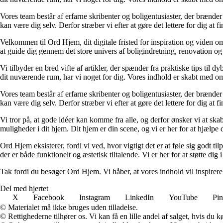
Vores team består af erfarne skribenter og boligentusiaster, der brænder 
kan være dig selv. Derfor stræber vi efter at gøre det lettere for dig at f
Velkommen til Ord Hjem, dit digitale fristed for inspiration og viden om
at guide dig gennem det store univers af boligindretning, renovation og
Vi tilbyder en bred vifte af artikler, der spænder fra praktiske tips til 
dit nuværende rum, har vi noget for dig. Vores indhold er skabt med om
Vores team består af erfarne skribenter og boligentusiaster, der brænder 
kan være dig selv. Derfor stræber vi efter at gøre det lettere for dig at f
Vi tror på, at gode idéer kan komme fra alle, og derfor ønsker vi at skab
muligheder i dit hjem. Dit hjem er din scene, og vi er her for at hjælpe
Ord Hjem eksisterer, fordi vi ved, hvor vigtigt det er at føle sig godt ti
der er både funktionelt og æstetisk tiltalende. Vi er her for at støtte dig 
Tak fordi du besøger Ord Hjem. Vi håber, at vores indhold vil inspirer
Del med hjertet
X
Facebook
Instagram
LinkedIn
YouTube
Pin
© Materialet må ikke bruges uden tilladelse.
© Rettighederne tilhører os. Vi kan få en lille andel af salget, hvis du