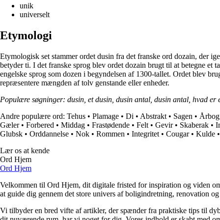
unik
universelt
Etymologi
Etymologisk set stammer ordet dusin fra det franske ord dozain, der igen
betyder ti. I det franske sprog blev ordet dozain brugt til at betegne et
engelske sprog som dozen i begyndelsen af 1300-tallet. Ordet blev brugt 
repræsentere mængden af tolv genstande eller enheder.
Populære søgninger: dusin, et dusin, dusin antal, dusin antal, hvad er et
Andre populære ord:
Tehus
•
Plamage
•
Di
•
Abstrakt
•
Sagen
•
Årbog
Gæler
•
Forbered
•
Middag
•
Frastødende
•
Felt
•
Gevir
•
Skaberak
•
I
Glubsk
•
Orddannelse
•
Nok
•
Rommen
•
Integritet
•
Cougar
•
Kulde
Lær os at kende
Ord Hjem
Ord Hjem
Velkommen til Ord Hjem, dit digitale fristed for inspiration og viden om
at guide dig gennem det store univers af boligindretning, renovation og
Vi tilbyder en bred vifte af artikler, der spænder fra praktiske tips til 
dit nuværende rum, har vi noget for dig. Vores indhold er skabt med om