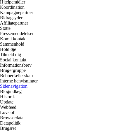
Hjælpemidler
Koordination
Kampagnepartner
Bidragsyder
Affiliatepartner
Støtte
Pressemeddelelser
Kom i kontakt
Sammenhold
Hold øje
Tilmeld dig
Social kontakt
Informationsbrev
Brugergruppe
Beboerfællesskab
Interne henvisninger
Sidenavigation
Blogindlæg
Historik
Update
Webfeed
Lovstof
Browserdata
Datapolitik
Brugsret