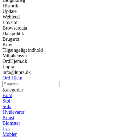
Blogindlæg
Historik
Update
Webfeed
Lovstof
Browserdata
Datapolitik
Brugsret
Krav
Tilgængeligt indhold
Miljøhensyn
OrdHjem.dk
Lupra
info@lupra.dk
Ord Hjem
Kategorier
Bord
Stol
Sofa
Hvidevarer
Kunst
Blomster
Lys
Møbler