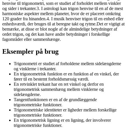
henvise til trigonometri, som er studiet af forholdet mellem vinkler
og sider i trekanter.3. I astrologi kan trigon henvise til en af de mest
harmoniske aspekter mellem planeter, hvor de er placeret omkring
120 grader fra hinanden.4. I musik henviser trigon til en enhed eller
enhedsværdi, der bruges til at beregne takt og rytme.Det er vigtigt at
bemærke, at disse er blot nogle af de almindelige betydninger af
ordet trigon, og det kan have andre betydninger i forskellige
fagområder eller sammenhænge.
Eksempler på brug
Trigonometri er studiet af forholdene mellem sidelængderne
og vinklerne i trekanter.
En trigonometrisk funktion er en funktion af en vinkel, der
fører til en bestemt forholdsmæssig værdi.
En retvinklet trekant har en ret vinkel og derfor en
trigonometrisk sammenhæng mellem vinklerne og
sidelængderne.
Tangentfunktionen er en af de grundlæggende
trigonometriske funktioner.
Trigonometriske identiteter er ligheder mellem forskellige
trigonometriske funktioner.
En trigonometrisk ligning er en ligning, der involverer
trigonometriske funktioner.