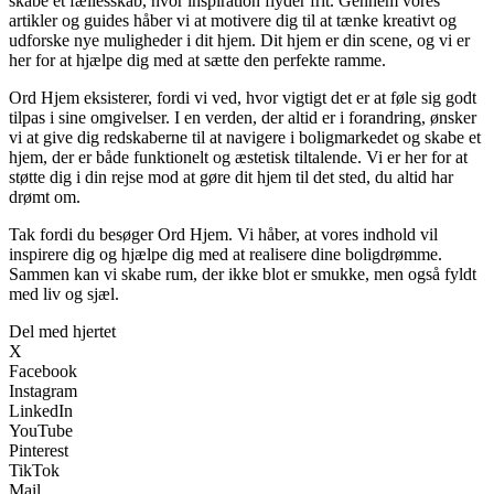
skabe et fællesskab, hvor inspiration flyder frit. Gennem vores
artikler og guides håber vi at motivere dig til at tænke kreativt og
udforske nye muligheder i dit hjem. Dit hjem er din scene, og vi er
her for at hjælpe dig med at sætte den perfekte ramme.
Ord Hjem eksisterer, fordi vi ved, hvor vigtigt det er at føle sig godt
tilpas i sine omgivelser. I en verden, der altid er i forandring, ønsker
vi at give dig redskaberne til at navigere i boligmarkedet og skabe et
hjem, der er både funktionelt og æstetisk tiltalende. Vi er her for at
støtte dig i din rejse mod at gøre dit hjem til det sted, du altid har
drømt om.
Tak fordi du besøger Ord Hjem. Vi håber, at vores indhold vil
inspirere dig og hjælpe dig med at realisere dine boligdrømme.
Sammen kan vi skabe rum, der ikke blot er smukke, men også fyldt
med liv og sjæl.
Del med hjertet
X
Facebook
Instagram
LinkedIn
YouTube
Pinterest
TikTok
Mail