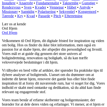
Installere
•
Anaerobt
•
Fundamentalist
•
Taknemlig
•
Gunstige
•
Rendezvous
•
Sven
•
Kvader
•
Vennepar
•
Håbet
•
Antyde
•
Missionær
•
Samtidig
•
Polarisering
•
Sekventiel
•
Kongemord
•
Tørrede
•
Kry
•
Kvad
•
Passede
•
Pitch
•
Efterretning
Lær os at kende
Ord Hjem
Ord Hjem
Velkommen til Ord Hjem, dit digitale fristed for inspiration og viden
om bolig. Hos os finder du ikke blot information, men også en
passion for at skabe hjem, der afspejler din personlighed og livsstil.
Vores mål er at guide dig gennem det store univers af
boligindretning, renovation og boligkøb, så du kan træffe
velovervejede beslutninger i dit hjem.
Vi tilbyder en bred vifte af artikler, der spænder fra praktiske tips til
dybere analyser af boligtrends. Uanset om du drømmer om at
indrette dit første hjem, renovere det gamle hus eller blot finde
inspiration til at forny dit nuværende rum, har vi noget for dig. Vores
indhold er skabt med omtanke og dedikation, så du altid kan finde
relevant og engagerende stof.
Vores team består af erfarne skribenter og boligentusiaster, der
brænder for at dele deres viden og erfaringer. Vi mener, at et hjem er