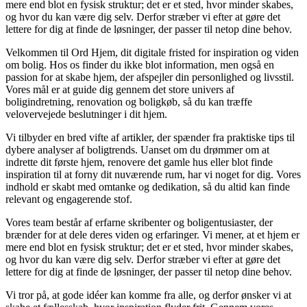
mere end blot en fysisk struktur; det er et sted, hvor minder skabes,
og hvor du kan være dig selv. Derfor stræber vi efter at gøre det
lettere for dig at finde de løsninger, der passer til netop dine behov.
Velkommen til Ord Hjem, dit digitale fristed for inspiration og viden
om bolig. Hos os finder du ikke blot information, men også en
passion for at skabe hjem, der afspejler din personlighed og livsstil.
Vores mål er at guide dig gennem det store univers af
boligindretning, renovation og boligkøb, så du kan træffe
velovervejede beslutninger i dit hjem.
Vi tilbyder en bred vifte af artikler, der spænder fra praktiske tips til
dybere analyser af boligtrends. Uanset om du drømmer om at
indrette dit første hjem, renovere det gamle hus eller blot finde
inspiration til at forny dit nuværende rum, har vi noget for dig. Vores
indhold er skabt med omtanke og dedikation, så du altid kan finde
relevant og engagerende stof.
Vores team består af erfarne skribenter og boligentusiaster, der
brænder for at dele deres viden og erfaringer. Vi mener, at et hjem er
mere end blot en fysisk struktur; det er et sted, hvor minder skabes,
og hvor du kan være dig selv. Derfor stræber vi efter at gøre det
lettere for dig at finde de løsninger, der passer til netop dine behov.
Vi tror på, at gode idéer kan komme fra alle, og derfor ønsker vi at