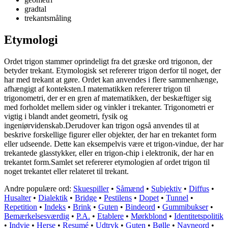
gradtal
trekantsmåling
Etymologi
Ordet trigon stammer oprindeligt fra det græske ord trigonon, der
betyder trekant. Etymologisk set refererer trigon derfor til noget, der
har med trekant at gøre. Ordet kan anvendes i flere sammenhænge,
afhængigt af konteksten.I matematikken refererer trigon til
trigonometri, der er en gren af matematikken, der beskæftiger sig
med forholdet mellem sider og vinkler i trekanter. Trigonometri er
vigtig i blandt andet geometri, fysik og
ingeniørvidenskab.Derudover kan trigon også anvendes til at
beskrive forskellige figurer eller objekter, der har en trekantet form
eller udseende. Dette kan eksempelvis være et trigon-vindue, der har
trekantede glasstykker, eller en trigon-chip i elektronik, der har en
trekantet form.Samlet set refererer etymologien af ordet trigon til
noget trekantet eller relateret til trekant.
Andre populære ord:
Skuespiller
•
Såmænd
•
Subjektiv
•
Diffus
•
Husalter
•
Dialektik
•
Bridge
•
Pestilens
•
Dopet
•
Tunnel
•
Repetition
•
Indeks
•
Brink
•
Guten
•
Bindeord
•
Gummibukser
•
Bemærkelsesværdig
•
P.A.
•
Etablere
•
Mørkblond
•
Identitetspolitik
•
Indvie
•
Herse
•
Resumé
•
Udtryk
•
Guten
•
Bølle
•
Navneord
•