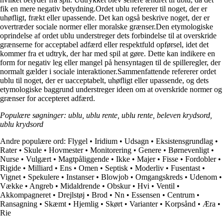
fik en mere negativ betydning.Ordet ublu refererer til noget, der er
uhøfligt, frækt eller upassende. Det kan også beskrive noget, der er
overtræder sociale normer eller moralske grænser.Den etymologiske
oprindelse af ordet ublu understreger dets forbindelse til at overskride
grænserne for acceptabel adfærd eller respektfuld opførsel, idet det
kommer fra et udtryk, der har med spil at gøre. Dette kan indikere en
form for negativ leg eller mangel på hensyntagen til de spilleregler, der
normalt gælder i sociale interaktioner.Sammenfattende refererer ordet
ublu til noget, der er uacceptabelt, uhøfligt eller upassende, og dets
etymologiske baggrund understreger ideen om at overskride normer og
grænser for accepteret adfærd.
Populære søgninger: ublu, ublu rente, ublu rente, beleven krydsord,
ublu krydsord
Andre populære ord:
Flygel
•
Iridium
•
Udsagn
•
Eksistensgrundlag
•
Rater
•
Skule
•
Hovmester
•
Monitorering
•
Genere
•
Børnevenligt
•
Nurse
•
Vulgært
•
Magtpåliggende
•
Ikke
•
Majer
•
Fisse
•
Fordobler
•
Rigide
•
Milliard
•
Ens
•
Omen
•
Septisk
•
Moderliv
•
Fusentast
•
Vignet
•
Spekulere
•
Instanser
•
Blowjob
•
Omgangskreds
•
Udenom
•
Vække
•
Angreb
•
Midaldrende
•
Obskur
•
Hvi
•
Ventil
•
Akkompagneret
•
Drejlstøj
•
Brod
•
Nn
•
Essensen
•
Centrum
•
Ransagning
•
Skæmt
•
Hjemlig
•
Skørt
•
Varianter
•
Korpsånd
•
Æra
•
Rie