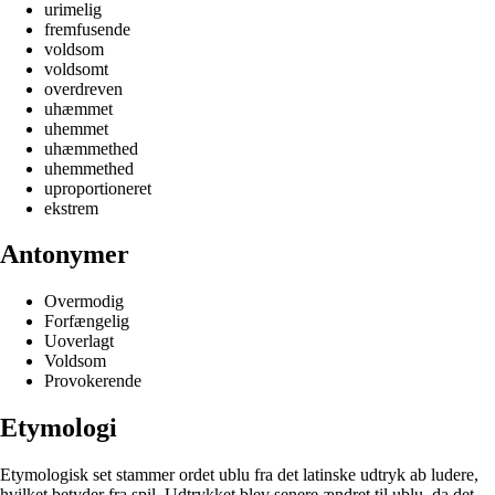
urimelig
fremfusende
voldsom
voldsomt
overdreven
uhæmmet
uhemmet
uhæmmethed
uhemmethed
uproportioneret
ekstrem
Antonymer
Overmodig
Forfængelig
Uoverlagt
Voldsom
Provokerende
Etymologi
Etymologisk set stammer ordet ublu fra det latinske udtryk ab ludere,
hvilket betyder fra spil. Udtrykket blev senere ændret til ublu, da det