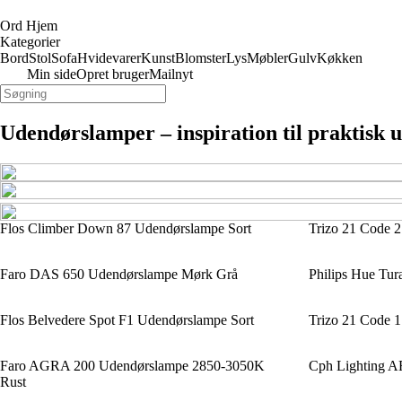
Ord Hjem
Kategorier
Bord
Stol
Sofa
Hvidevarer
Kunst
Blomster
Lys
Møbler
Gulv
Køkken
Min side
Opret bruger
Mailnyt
Udendørslamper – inspiration til praktisk 
Flos Climber Down 87 Udendørslampe Sort
Trizo 21 Code 
Faro DAS 650 Udendørslampe Mørk Grå
Philips Hue Tu
Flos Belvedere Spot F1 Udendørslampe Sort
Trizo 21 Code 
Faro AGRA 200 Udendørslampe 2850-3050K
Cph Lighting 
Rust