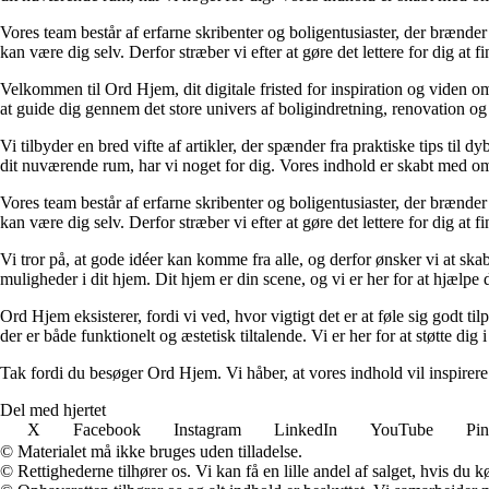
Vores team består af erfarne skribenter og boligentusiaster, der brænder 
kan være dig selv. Derfor stræber vi efter at gøre det lettere for dig at f
Velkommen til Ord Hjem, dit digitale fristed for inspiration og viden om
at guide dig gennem det store univers af boligindretning, renovation og
Vi tilbyder en bred vifte af artikler, der spænder fra praktiske tips til 
dit nuværende rum, har vi noget for dig. Vores indhold er skabt med om
Vores team består af erfarne skribenter og boligentusiaster, der brænder 
kan være dig selv. Derfor stræber vi efter at gøre det lettere for dig at f
Vi tror på, at gode idéer kan komme fra alle, og derfor ønsker vi at skab
muligheder i dit hjem. Dit hjem er din scene, og vi er her for at hjælpe
Ord Hjem eksisterer, fordi vi ved, hvor vigtigt det er at føle sig godt ti
der er både funktionelt og æstetisk tiltalende. Vi er her for at støtte dig 
Tak fordi du besøger Ord Hjem. Vi håber, at vores indhold vil inspirer
Del med hjertet
X
Facebook
Instagram
LinkedIn
YouTube
Pin
© Materialet må ikke bruges uden tilladelse.
© Rettighederne tilhører os. Vi kan få en lille andel af salget, hvis du