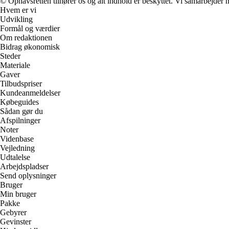
© Ophavsretten tilhører os og alt indhold er beskyttet. Vi samarbejder 
Hvem er vi
Udvikling
Formål og værdier
Om redaktionen
Bidrag økonomisk
Steder
Materiale
Gaver
Tilbudspriser
Kundeanmeldelser
Købeguides
Sådan gør du
Afspilninger
Noter
Videnbase
Vejledning
Udtalelse
Arbejdspladser
Send oplysninger
Bruger
Min bruger
Pakke
Gebyrer
Gevinster