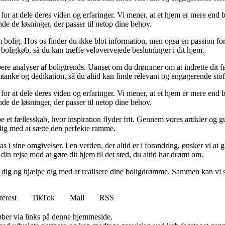
for at dele deres viden og erfaringer. Vi mener, at et hjem er mere end b
inde de løsninger, der passer til netop dine behov.
 bolig. Hos os finder du ikke blot information, men også en passion for 
 boligkøb, så du kan træffe velovervejede beslutninger i dit hjem.
dybere analyser af boligtrends. Uanset om du drømmer om at indrette dit fø
tanke og dedikation, så du altid kan finde relevant og engagerende stof
for at dele deres viden og erfaringer. Vi mener, at et hjem er mere end b
inde de løsninger, der passer til netop dine behov.
e et fællesskab, hvor inspiration flyder frit. Gennem vores artikler og g
 dig med at sætte den perfekte ramme.
lpas i sine omgivelser. I en verden, der altid er i forandring, ønsker vi a
i din rejse mod at gøre dit hjem til det sted, du altid har drømt om.
e dig og hjælpe dig med at realisere dine boligdrømme. Sammen kan vi s
terest
TikTok
Mail
RSS
 køber via links på denne hjemmeside.