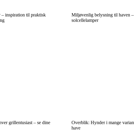
 inspiration til praktisk
Miljøvenlig belysning til haven –
ing
solcellelamper
hver grillentusiast – se dine
Overblik: Hynder i mange variant
have