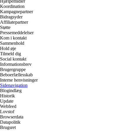
Hjælpemidler
Koordination
Kampagnepartner
Bidragsyder
Affiliatepartner
Støtte
Pressemeddelelser
Kom i kontakt
Sammenhold
Hold øje
Tilmeld dig
Social kontakt
Informationsbrev
Brugergruppe
Beboerfællesskab
Interne henvisninger
Sidenavigation
Blogindlæg
Historik
Update
Webfeed
Lovstof
Browserdata
Datapolitik
Brugsret