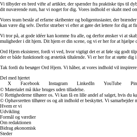
Vi tilbyder en bred vifte af artikler, der spænder fra praktiske tips til 
dit nuværende rum, har vi noget for dig. Vores indhold er skabt med om
Vores team består af erfarne skribenter og boligentusiaster, der brænder 
kan være dig selv. Derfor stræber vi efter at gøre det lettere for dig at f
Vi tror på, at gode idéer kan komme fra alle, og derfor ønsker vi at skab
muligheder i dit hjem. Dit hjem er din scene, og vi er her for at hjælpe
Ord Hjem eksisterer, fordi vi ved, hvor vigtigt det er at føle sig godt ti
der er både funktionelt og æstetisk tiltalende. Vi er her for at støtte dig 
Tak fordi du besøger Ord Hjem. Vi håber, at vores indhold vil inspirer
Del med hjertet
X
Facebook
Instagram
LinkedIn
YouTube
Pin
© Materialet må ikke bruges uden tilladelse.
© Rettighederne tilhører os. Vi kan få en lille andel af salget, hvis du
© Ophavsretten tilhører os og alt indhold er beskyttet. Vi samarbejder 
Hvem er vi
Udvikling
Formål og værdier
Om redaktionen
Bidrag økonomisk
Steder