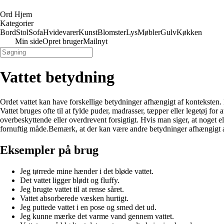
Ord Hjem
Kategorier
Bord
Stol
Sofa
Hvidevarer
Kunst
Blomster
Lys
Møbler
Gulv
Køkken
Min side
Opret bruger
Mailnyt
Vattet betydning
Ordet vattet kan have forskellige betydninger afhængigt af konteksten. He
Vattet bruges ofte til at fylde puder, madrasser, tæpper eller legetøj f
overbeskyttende eller overdrevent forsigtigt. Hvis man siger, at noget ell
fornuftig måde.Bemærk, at der kan være andre betydninger afhængigt af 
Eksempler på brug
Jeg tørrede mine hænder i det bløde vattet.
Det vattet ligger blødt og fluffy.
Jeg brugte vattet til at rense såret.
Vattet absorberede væsken hurtigt.
Jeg puttede vattet i en pose og smed det ud.
Jeg kunne mærke det varme vand gennem vattet.