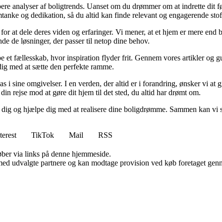
dybere analyser af boligtrends. Uanset om du drømmer om at indrette dit fø
tanke og dedikation, så du altid kan finde relevant og engagerende stof
for at dele deres viden og erfaringer. Vi mener, at et hjem er mere end b
inde de løsninger, der passer til netop dine behov.
e et fællesskab, hvor inspiration flyder frit. Gennem vores artikler og g
 dig med at sætte den perfekte ramme.
lpas i sine omgivelser. I en verden, der altid er i forandring, ønsker vi a
i din rejse mod at gøre dit hjem til det sted, du altid har drømt om.
e dig og hjælpe dig med at realisere dine boligdrømme. Sammen kan vi s
terest
TikTok
Mail
RSS
 køber via links på denne hjemmeside.
med udvalgte partnere og kan modtage provision ved køb foretaget gennem