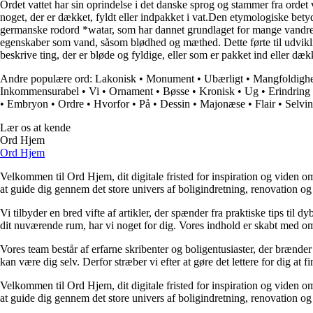
Ordet vattet har sin oprindelse i det danske sprog og stammer fra ordet 
noget, der er dækket, fyldt eller indpakket i vat.Den etymologiske betydni
germanske rodord *watar, som har dannet grundlaget for mange vandrelate
egenskaber som vand, såsom blødhed og mæthed. Dette førte til udviklinge
beskrive ting, der er bløde og fyldige, eller som er pakket ind eller dæk
Andre populære ord:
Lakonisk
•
Monument
•
Ubærligt
•
Mangfoldigh
Inkommensurabel
•
Vi
•
Ornament
•
Bøsse
•
Kronisk
•
Ug
•
Erindring
•
Embryon
•
Ordre
•
Hvorfor
•
På
•
Dessin
•
Majonæse
•
Flair
•
Selvin
Lær os at kende
Ord Hjem
Ord Hjem
Velkommen til Ord Hjem, dit digitale fristed for inspiration og viden om
at guide dig gennem det store univers af boligindretning, renovation og
Vi tilbyder en bred vifte af artikler, der spænder fra praktiske tips til 
dit nuværende rum, har vi noget for dig. Vores indhold er skabt med om
Vores team består af erfarne skribenter og boligentusiaster, der brænder 
kan være dig selv. Derfor stræber vi efter at gøre det lettere for dig at f
Velkommen til Ord Hjem, dit digitale fristed for inspiration og viden om
at guide dig gennem det store univers af boligindretning, renovation og