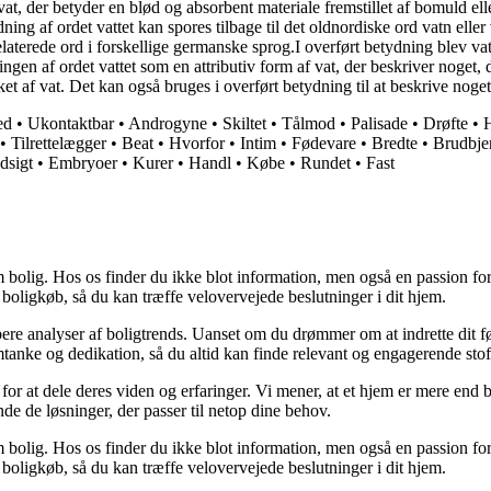
vat, der betyder en blød og absorbent materiale fremstillet af bomuld el
ng af ordet vattet kan spores tilbage til det oldnordiske ord vatn eller va
rede ord i forskellige germanske sprog.I overført betydning blev vat sen
n af ordet vattet som en attributiv form af vat, der beskriver noget, de
ket af vat. Det kan også bruges i overført betydning til at beskrive noget
ed
•
Ukontaktbar
•
Androgyne
•
Skiltet
•
Tålmod
•
Palisade
•
Drøfte
•
•
Tilrettelægger
•
Beat
•
Hvorfor
•
Intim
•
Fødevare
•
Bredte
•
Brudbje
dsigt
•
Embryoer
•
Kurer
•
Handl
•
Købe
•
Rundet
•
Fast
 bolig. Hos os finder du ikke blot information, men også en passion for 
 boligkøb, så du kan træffe velovervejede beslutninger i dit hjem.
dybere analyser af boligtrends. Uanset om du drømmer om at indrette dit fø
tanke og dedikation, så du altid kan finde relevant og engagerende stof
for at dele deres viden og erfaringer. Vi mener, at et hjem er mere end b
inde de løsninger, der passer til netop dine behov.
 bolig. Hos os finder du ikke blot information, men også en passion for 
 boligkøb, så du kan træffe velovervejede beslutninger i dit hjem.