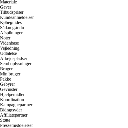
Materiale
Gaver
Tilbudspriser
Kundeanmeldelser
Købeguides
Sådan gør du
Afspilninger
Noter
Videnbase
Vejledning
Udtalelse
Arbejdspladser
Send oplysninger
Bruger
Min bruger
Pakke
Gebyrer
Gevinster
Hjælpemidler
Koordination
Kampagnepartner
Bidragsyder
Affiliatepartner
Støtte
Pressemeddelelser