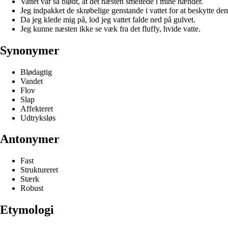
Vattet var så blødt, at det næsten smeltede i mine hænder.
Jeg indpakket de skrøbelige genstande i vattet for at beskytte de
Da jeg klede mig på, lod jeg vattet falde ned på gulvet.
Jeg kunne næsten ikke se væk fra det fluffy, hvide vatte.
Synonymer
Blødagtig
Vandet
Flov
Slap
Affekteret
Udtryksløs
Antonymer
Fast
Struktureret
Stærk
Robust
Etymologi