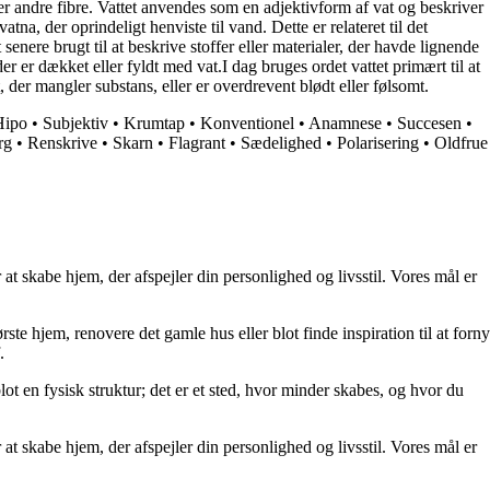
ler andre fibre. Vattet anvendes som en adjektivform af vat og beskriver
tna, der oprindeligt henviste til vand. Dette er relateret til det
ere brugt til at beskrive stoffer eller materialer, der havde lignende
r er dækket eller fyldt med vat.I dag bruges ordet vattet primært til at
, der mangler substans, eller er overdrevent blødt eller følsomt.
Hipo
•
Subjektiv
•
Krumtap
•
Konventionel
•
Anamnese
•
Succesen
•
rg
•
Renskrive
•
Skarn
•
Flagrant
•
Sædelighed
•
Polarisering
•
Oldfrue
at skabe hjem, der afspejler din personlighed og livsstil. Vores mål er
rste hjem, renovere det gamle hus eller blot finde inspiration til at forny
.
lot en fysisk struktur; det er et sted, hvor minder skabes, og hvor du
at skabe hjem, der afspejler din personlighed og livsstil. Vores mål er