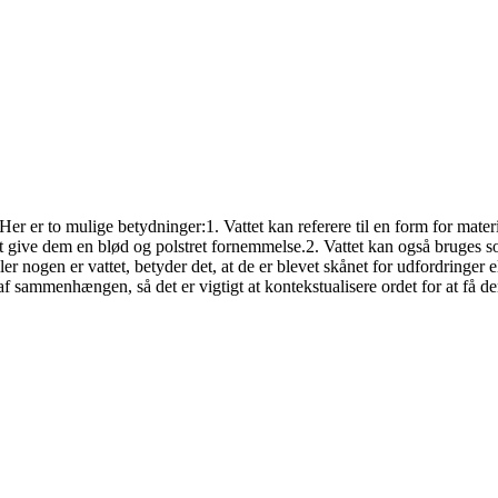
r er to mulige betydninger:1. Vattet kan referere til en form for material
or at give dem en blød og polstret fornemmelse.2. Vattet kan også bruges 
er nogen er vattet, betyder det, at de er blevet skånet for udfordringer el
sammenhængen, så det er vigtigt at kontekstualisere ordet for at få de