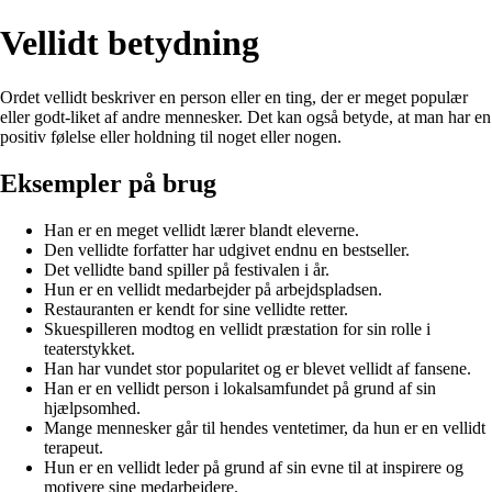
Vellidt betydning
Ordet vellidt beskriver en person eller en ting, der er meget populær
eller godt-liket af andre mennesker. Det kan også betyde, at man har en
positiv følelse eller holdning til noget eller nogen.
Eksempler på brug
Han er en meget vellidt lærer blandt eleverne.
Den vellidte forfatter har udgivet endnu en bestseller.
Det vellidte band spiller på festivalen i år.
Hun er en vellidt medarbejder på arbejdspladsen.
Restauranten er kendt for sine vellidte retter.
Skuespilleren modtog en vellidt præstation for sin rolle i
teaterstykket.
Han har vundet stor popularitet og er blevet vellidt af fansene.
Han er en vellidt person i lokalsamfundet på grund af sin
hjælpsomhed.
Mange mennesker går til hendes ventetimer, da hun er en vellidt
terapeut.
Hun er en vellidt leder på grund af sin evne til at inspirere og
motivere sine medarbejdere.