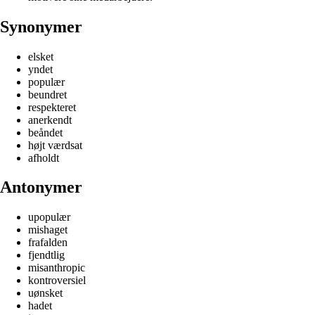
Synonymer
elsket
yndet
populær
beundret
respekteret
anerkendt
beåndet
højt værdsat
afholdt
Antonymer
upopulær
mishaget
frafalden
fjendtlig
misanthropic
kontroversiel
uønsket
hadet