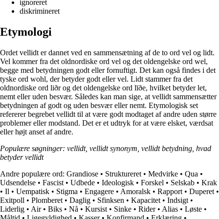
ignoreret
diskrimineret
Etymologi
Ordet vellidt er dannet ved en sammensætning af de to ord vel og lidt.
Vel kommer fra det oldnordiske ord vel og det oldengelske ord wel,
begge med betydningen godt eller fornuftigt. Det kan også findes i det
tyske ord wohl, der betyder godt eller vel. Lidt stammer fra det
oldnordiske ord liðr og det oldengelske ord līðe, hvilket betyder let,
nemt eller uden besvær. Således kan man sige, at vellidt sammensætter
betydningen af godt og uden besvær eller nemt. Etymologisk set
refererer begrebet vellidt til at være godt modtaget af andre uden større
problemer eller modstand. Det er et udtryk for at være elsket, værdsat
eller højt anset af andre.
Populære søgninger: vellidt, vellidt synonym, vellidt betydning, hvad
betyder vellidt
Andre populære ord:
Grandiose
•
Struktureret
•
Medvirke
•
Qua
•
Udsendelse
•
Fascist
•
Udbede
•
Ideologisk
•
Forskel
•
Selskab
•
Krak
•
Il
•
Uempatisk
•
Stigma
•
Engagere
•
Amoralsk
•
Rapport
•
Duperet
•
Exitpoll
•
Plomberet
•
Daglig
•
Sfinksen
•
Kapacitet
•
Indsigt
•
Liderlig
•
Air
•
Biks
•
Nå
•
Kursist
•
Sinke
•
Rider
•
Alias
•
Løste
•
Måltid
•
Ligegyldighed
•
Kasser
•
Konfirmand
•
Erklæring
•