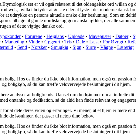
e.Etymologisk set er vil også relateret til det oldengelske ord willan o
od wel-, hvilket betyder at ønske eller at lyste.I det moderne dansk b
id for at udtrykke en persons aktuelle ønske eller beslutning. Som en del
spores tilbage til gamle nordiske og germanske rødder, der alle sammen ha
gen af ​​dette vigtige danske ord.
ypokonder
•
Forurene
•
Højglans
•
Uploade
•
Mavepuster
•
Datoer
•
S
r
•
Marketing
•
Vinde
•
Gøgeurt
•
Tris
•
Dale
•
Læst
•
For Øvrigt
•
Refe
termild
•
Send
•
Norsker
•
Smugkig
•
Sign
•
Surre
•
Vågne
•
Lærerigt
om bolig. Hos os finder du ikke blot information, men også en passion for
n og boligkøb, så du kan træffe velovervejede beslutninger i dit hjem.
 dybere analyser af boligtrends. Uanset om du drømmer om at indrette dit f
 med omtanke og dedikation, så du altid kan finde relevant og engageren
 for at dele deres viden og erfaringer. Vi mener, at et hjem er mere end 
 finde de løsninger, der passer til netop dine behov.
om bolig. Hos os finder du ikke blot information, men også en passion for
n og boligkøb, så du kan træffe velovervejede beslutninger i dit hjem.