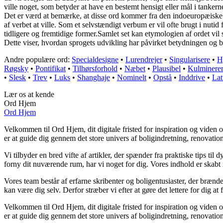
ville noget, som betyder at have en bestemt hensigt eller mål i tankern
Det er værd at bemærke, at disse ord kommer fra den indoeuropæiske r
af verbet at ville. Som et selvstændigt verbum er vil ofte brugt i nut
tidligere og fremtidige former.Samlet set kan etymologien af ordet vil 
Dette viser, hvordan sprogets udvikling har påvirket betydningen og bru
Andre populære ord:
Specialdesigne
•
Lurendrejer
•
Singularisere
•
H
Røgsky
•
Pontifikat
•
Tilhørsforhold
•
Næbet
•
Plausibel
•
Kulminere
•
Slesk
•
Trev
•
Luks
•
Shanghaje
•
Nominelt
•
Opstå
•
Inddrive
•
Lat
Lær os at kende
Ord Hjem
Ord Hjem
Velkommen til Ord Hjem, dit digitale fristed for inspiration og viden 
er at guide dig gennem det store univers af boligindretning, renovatio
Vi tilbyder en bred vifte af artikler, der spænder fra praktiske tips til
forny dit nuværende rum, har vi noget for dig. Vores indhold er skabt
Vores team består af erfarne skribenter og boligentusiaster, der brænder
kan være dig selv. Derfor stræber vi efter at gøre det lettere for dig at
Velkommen til Ord Hjem, dit digitale fristed for inspiration og viden 
er at guide dig gennem det store univers af boligindretning, renovatio