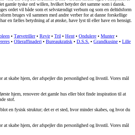
g det gamle tyske ord willen, hvilket betyder det samme som i dansk.
ruges ordet vil både som et selvstændigt verbum og som en deltidsform
tidsform bruges vil sammen med andre verber for at danne forskellige
r en fælles betydning af at ønske, have lyst til eller have en hensigt.
pleen
•
Tørvetriller
•
Revir
•
Tril
•
Hent
•
Ondulere
•
Munter
•
reres
•
Olieraffinaderi
•
Bureaukratisk
•
D.S.S.
•
Grandkusine
•
Lille
 at skabe hjem, der afspejler din personlighed og livsstil. Vores mål
ørste hjem, renovere det gamle hus eller blot finde inspiration til at
de stof.
blot en fysisk struktur; det er et sted, hvor minder skabes, og hvor du
 at skabe hjem, der afspejler din personlighed og livsstil. Vores mål