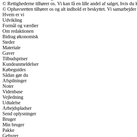
© Rettighederne tilhører os. Vi kan få en lille andel af salget, hvis d
© Ophavsretten tilhører os og alt indhold er beskyttet. Vi samarbejder
Hvem er vi
Udvikling
Formål og værdier
Om redaktionen
Bidrag økonomisk
Steder
Materiale
Gaver
Tilbudspriser
Kundeanmeldelser
Købeguides
Sådan gør du
Afspilninger
Noter
Videnbase
Vejledning
Udtalelse
Arbejdspladser
Send oplysninger
Bruger
Min bruger
Pakke
Gebyrer