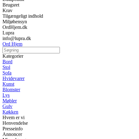
Brugsret
Krav
Tilgængeligt indhold
Miljøhensyn
OrdHjem.dk
Lupra
info@lupra.dk
Ord Hjem
Kategorier
Bord
Stol
Sofa
Hvidevarer
Kunst
Blomster
Lys
Møbler
Gulv
Køkken
Hvem er vi
Henvendelse
Presseinfo
Annoncer