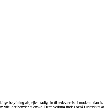
delige betydning afspejler stadig sin tilstedeværelse i moderne dansk,
bum vile, der betyder at ønske. Dette verbum findes også i udtrykket at