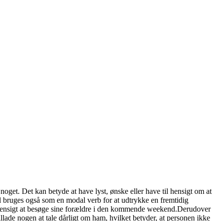
noget. Det kan betyde at have lyst, ønske eller have til hensigt om at
il bruges også som en modal verb for at udtrykke en fremtidig
il hensigt at besøge sine forældre i den kommende weekend.Derudover
tillade nogen at tale dårligt om ham, hvilket betyder, at personen ikke