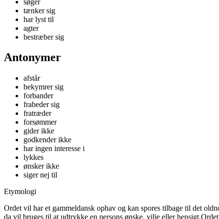
søger
tænker sig
har lyst til
agter
bestræber sig
Antonymer
afstår
bekymrer sig
forbander
frabeder sig
fratræder
forsømmer
gider ikke
godkender ikke
har ingen interesse i
lykkes
ønsker ikke
siger nej til
Etymologi
Ordet vil har et gammeldansk ophav og kan spores tilbage til det oldnor
da vil bruges til at udtrykke en persons ønske, vilje eller hensigt.Ord