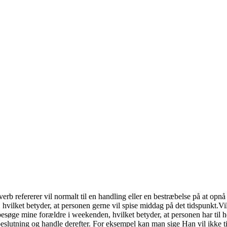
rb refererer vil normalt til en handling eller en bestræbelse på at opnå 
hvilket betyder, at personen gerne vil spise middag på det tidspunkt.V
l besøge mine forældre i weekenden, hvilket betyder, at personen har t
en beslutning og handle derefter. For eksempel kan man sige Han vil ikke 