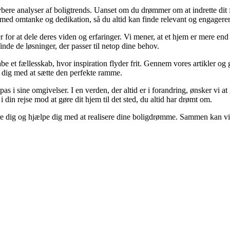
 dybere analyser af boligtrends. Uanset om du drømmer om at indrette dit f
 med omtanke og dedikation, så du altid kan finde relevant og engageren
 for at dele deres viden og erfaringer. Vi mener, at et hjem er mere end 
 finde de løsninger, der passer til netop dine behov.
abe et fællesskab, hvor inspiration flyder frit. Gennem vores artikler og 
pe dig med at sætte den perfekte ramme.
ilpas i sine omgivelser. I en verden, der altid er i forandring, ønsker vi 
g i din rejse mod at gøre dit hjem til det sted, du altid har drømt om.
ere dig og hjælpe dig med at realisere dine boligdrømme. Sammen kan vi