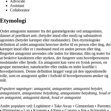
Advocate
Assistant
Collaborator
Etymologi
Ordet antagonist stammer fra det gammelgræske ord antagonistes,
dannet af præfikset anti- (betyder imod eller mod) og substantivet
agonistes (betyder kæmper eller modstander). Den etymologiske
definition af ordet antagonist henviser derfor til en person eller ting, der
kæmper imod eller er i modstand mod en anden person eller ting.
Begrebet antagonist anvendes ofte inden for litteratur, film og teater for
at beskrive karakteren eller styrken, der fungerer som hovedpersonens
modstander eller fjende. En antagonist kan være en fysisk person, en
gruppe mennesker, naturkræfter eller endda en indre konflikt i
hovedpersonen. Denne definition lægger vægt på den oppositionelle
rolle, som en antagonist spiller i forhold til hovedpersonens ønsker og
mål.
Populære søgninger: antagonist, antagonister, antagonist betyder,
antagonisten, antagonisme betydning, antagonisme betydning, hvad er
en antagonist, antagonist dansk, hvad er antagonist
Andre populære ord:
Legitimere
•
Take Away
•
Gimmerlam
•
Parentes
•
Himmerige
•
Lap
•
Krogene
•
Affære
•
Carvery
•
Hæ
•
Sympatisk
•