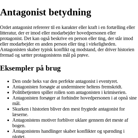
Antagonist betydning
Ordet antagonist refererer til en karakter eller kraft i en fortælling eller
litteratur, der er imod eller modarbejder hovedpersonen eller
protagonist. Det kan også beskrive en person eller ting, der står imod
eller modarbejder en anden person eller ting i virkeligheden.
Antagonisten skaber typisk konflikt og modstand, der driver historien
fremad og sætter protagonistens mål på prøve.
Eksempler på brug
Den onde heks var den perfekte antagonist i eventyret.
Antagonisten forsøgte at underminere heltens fremskridt.
Politibetjenten spiller rollen som antagonisten i krimiserien.
Antagonisten forsøger at forhindre hovedpersonen i at opnå sine
mål.
Skurken i historien bliver den mest frygtede antagonist for
læserne.
Antagonistens motiver forbliver uklare gennem det meste af
bogen.
Antagonistens handlinger skaber konflikter og spænding i
plottet.