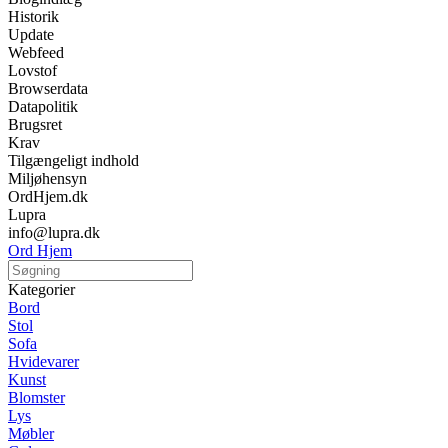
Historik
Update
Webfeed
Lovstof
Browserdata
Datapolitik
Brugsret
Krav
Tilgængeligt indhold
Miljøhensyn
OrdHjem.dk
Lupra
info@lupra.dk
Ord Hjem
Kategorier
Bord
Stol
Sofa
Hvidevarer
Kunst
Blomster
Lys
Møbler