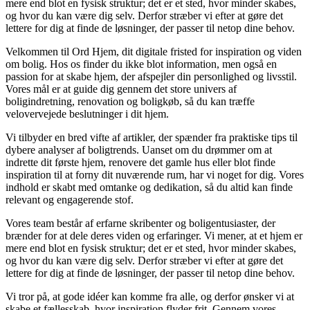
mere end blot en fysisk struktur; det er et sted, hvor minder skabes,
og hvor du kan være dig selv. Derfor stræber vi efter at gøre det
lettere for dig at finde de løsninger, der passer til netop dine behov.
Velkommen til Ord Hjem, dit digitale fristed for inspiration og viden
om bolig. Hos os finder du ikke blot information, men også en
passion for at skabe hjem, der afspejler din personlighed og livsstil.
Vores mål er at guide dig gennem det store univers af
boligindretning, renovation og boligkøb, så du kan træffe
velovervejede beslutninger i dit hjem.
Vi tilbyder en bred vifte af artikler, der spænder fra praktiske tips til
dybere analyser af boligtrends. Uanset om du drømmer om at
indrette dit første hjem, renovere det gamle hus eller blot finde
inspiration til at forny dit nuværende rum, har vi noget for dig. Vores
indhold er skabt med omtanke og dedikation, så du altid kan finde
relevant og engagerende stof.
Vores team består af erfarne skribenter og boligentusiaster, der
brænder for at dele deres viden og erfaringer. Vi mener, at et hjem er
mere end blot en fysisk struktur; det er et sted, hvor minder skabes,
og hvor du kan være dig selv. Derfor stræber vi efter at gøre det
lettere for dig at finde de løsninger, der passer til netop dine behov.
Vi tror på, at gode idéer kan komme fra alle, og derfor ønsker vi at
skabe et fællesskab, hvor inspiration flyder frit. Gennem vores