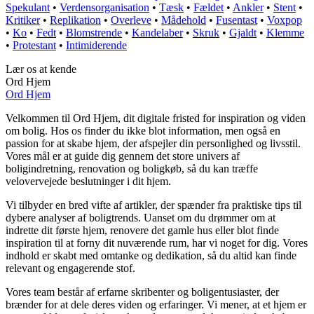
Spekulant
•
Verdensorganisation
•
Tæsk
•
Fældet
•
Ankler
•
Stent
•
Kritiker
•
Replikation
•
Overleve
•
Mådehold
•
Fusentast
•
Voxpop
•
Ko
•
Fedt
•
Blomstrende
•
Kandelaber
•
Skruk
•
Gjaldt
•
Klemme
•
Protestant
•
Intimiderende
Lær os at kende
Ord Hjem
Ord Hjem
Velkommen til Ord Hjem, dit digitale fristed for inspiration og viden
om bolig. Hos os finder du ikke blot information, men også en
passion for at skabe hjem, der afspejler din personlighed og livsstil.
Vores mål er at guide dig gennem det store univers af
boligindretning, renovation og boligkøb, så du kan træffe
velovervejede beslutninger i dit hjem.
Vi tilbyder en bred vifte af artikler, der spænder fra praktiske tips til
dybere analyser af boligtrends. Uanset om du drømmer om at
indrette dit første hjem, renovere det gamle hus eller blot finde
inspiration til at forny dit nuværende rum, har vi noget for dig. Vores
indhold er skabt med omtanke og dedikation, så du altid kan finde
relevant og engagerende stof.
Vores team består af erfarne skribenter og boligentusiaster, der
brænder for at dele deres viden og erfaringer. Vi mener, at et hjem er