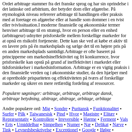
Ordet arbitrage stammer fra det franske sprog og har sin oprindelse i
det latinske ord arbitrium, der betyder dom eller afgørelse. På
etymologisk niveau refererer arbitrage til handlingen eller praksis
med at foretage en afgørelse eller at handle som dommer i en tvist
eller tvivlssituation.I moderne finansielle og økonomiske termer
henviser arbitrage til en strategi, hvor en person eller en enhed
(arbitrageur) udnytter prisforskelle mellem forskellige markeder for
at opnå en risikofri fortjeneste. Dette kan ske ved at købe et aktiv til
en lavere pris på én markedsplads og sælge det til en højere pris på
en anden markedsplads samtidigt.Arbitrage er ofte baseret på
principperne om markedsineffektivitet og fri konkurrence, hvor
prisforskelle kan opstå på grund af ineffektivitet i markedet eller
tidsforsinkelser i markedsinformation. Arbitrage er en vigtig praksis i
den finansielle verden og i økonomiske studier, da den hjælper med
at opretholde prispariteten og effektiviteten på tværs af forskellige
markeder og sikrer en mere retfærdig fordeling af ressourcer.
Populære søgninger: arbitrage, arbitrage, arbitrage dansk,
arbitrage betydning, abitrage, abitrage, arbitage, arbitage
Andre populære ord:
Mig
•
Sondre
•
Puritansk
•
Funktionalitet
•
Surfer
•
Pilk
•
Taiwanesisk
•
Pind
•
Hvor
•
Magistre
•
Elitær
•
Repræsentativ
•
Kontrollere
•
Irreversible
•
Hørme
•
Ferment
•
Vals
•
Erts
•
Umiddelbar
•
Simpelhen
•
Numer
•
Næ
•
Delikat
•
Næve
•
Tink
•
Levnedsbeskrivelse
•
Exceptionel
•
Google
•
Ifølge
•