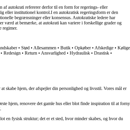
af autokrati refererer derfor til en form for regerings- eller
 eller institutionel kontrol.I en autokratisk regeringsform er den
tutionelle begrænsninger eller konsensus. Autokratiske ledere har
er værd at bemærke, at autokrati kan variere i forskellige grader og
e regimer.
ndskaber
•
Stød
•
Allesammen
•
Butik
•
Opkøber
•
Afskedige
•
Kølige
•
Redesign
•
Return
•
Ansvarlighed
•
Hydraulisk
•
Drastisk
•
at skabe hjem, der afspejler din personlighed og livsstil. Vores mål er
rste hjem, renovere det gamle hus eller blot finde inspiration til at forny
.
lot en fysisk struktur; det er et sted, hvor minder skabes, og hvor du