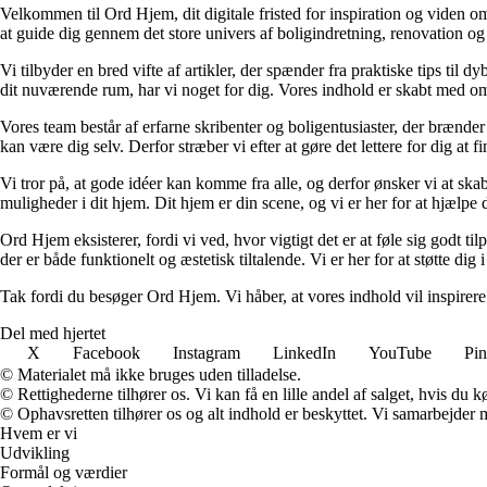
Velkommen til Ord Hjem, dit digitale fristed for inspiration og viden om
at guide dig gennem det store univers af boligindretning, renovation og
Vi tilbyder en bred vifte af artikler, der spænder fra praktiske tips til 
dit nuværende rum, har vi noget for dig. Vores indhold er skabt med om
Vores team består af erfarne skribenter og boligentusiaster, der brænder 
kan være dig selv. Derfor stræber vi efter at gøre det lettere for dig at f
Vi tror på, at gode idéer kan komme fra alle, og derfor ønsker vi at skab
muligheder i dit hjem. Dit hjem er din scene, og vi er her for at hjælpe
Ord Hjem eksisterer, fordi vi ved, hvor vigtigt det er at føle sig godt ti
der er både funktionelt og æstetisk tiltalende. Vi er her for at støtte dig 
Tak fordi du besøger Ord Hjem. Vi håber, at vores indhold vil inspirer
Del med hjertet
X
Facebook
Instagram
LinkedIn
YouTube
Pin
© Materialet må ikke bruges uden tilladelse.
© Rettighederne tilhører os. Vi kan få en lille andel af salget, hvis du
© Ophavsretten tilhører os og alt indhold er beskyttet. Vi samarbejder 
Hvem er vi
Udvikling
Formål og værdier