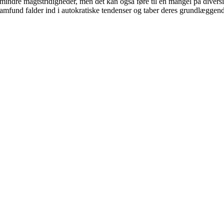
mindre magtstridigheder, men det kan også føre til en mangel på diversi
samfund falder ind i autokratiske tendenser og taber deres grundlæggend