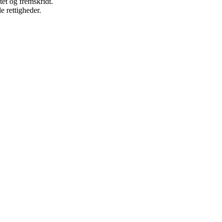
tet og fremskridt.
e rettigheder.