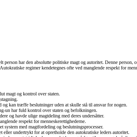
elt person har den absolutte politiske magt og autoritet. Denne person, 
 Autokratiske regimer kendetegnes ofte ved manglende respekt for menne
lut magt og kontrol over staten.
gstagning.
og kan træffe beslutninger uden at skulle stå til ansvar for nogen.
g-un har fuld kontrol over staten og befolkningen.
dere og havde ulige magtdeling med deres undersåtter.
 manglende respekt for menneskerettighederne.
 et system med magtfordeling og beslutningsprocesser.
et eller undertrykt for at opretholde den autokratiske leders autoritet.