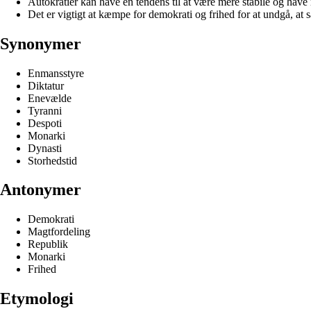
Autokratier kan have en tendens til at være mere stabile og have 
Det er vigtigt at kæmpe for demokrati og frihed for at undgå, at 
Synonymer
Enmansstyre
Diktatur
Enevælde
Tyranni
Despoti
Monarki
Dynasti
Storhedstid
Antonymer
Demokrati
Magtfordeling
Republik
Monarki
Frihed
Etymologi