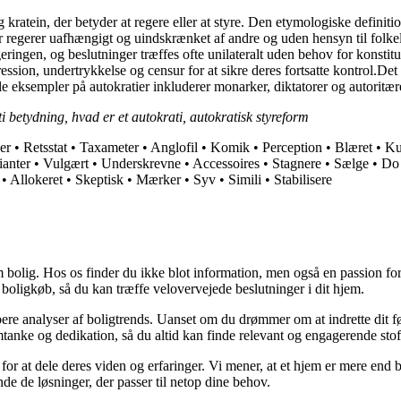
ratein, der betyder at regere eller at styre. Den etymologiske definition 
 regerer uafhængigt og uindskrænket af andre og uden hensyn til folkelig
geringen, og beslutninger træffes ofte unilateralt uden behov for konsti
ssion, undertrykkelse og censur for at sikre deres fortsatte kontrol.Det 
e eksempler på autokratier inkluderer monarker, diktatorer og autoritær
i betydning, hvad er et autokrati, autokratisk styreform
er
•
Retsstat
•
Taxameter
•
Anglofil
•
Komik
•
Perception
•
Blæret
•
Ku
ianter
•
Vulgært
•
Underskrevne
•
Accessoires
•
Stagnere
•
Sælge
•
Do
•
Allokeret
•
Skeptisk
•
Mærker
•
Syv
•
Simili
•
Stabilisere
 bolig. Hos os finder du ikke blot information, men også en passion for 
 boligkøb, så du kan træffe velovervejede beslutninger i dit hjem.
dybere analyser af boligtrends. Uanset om du drømmer om at indrette dit fø
tanke og dedikation, så du altid kan finde relevant og engagerende stof
for at dele deres viden og erfaringer. Vi mener, at et hjem er mere end b
inde de løsninger, der passer til netop dine behov.