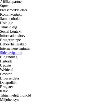
Affiliatepartner
Støtte
Pressemeddelelser
Kom i kontakt
Sammenhold
Hold øje
Tilmeld dig
Social kontakt
Informationsbrev
Brugergruppe
Beboerfællesskab
Interne henvisninger
Sidenavigation
Blogindlæg
Historik
Update
Webfeed
Lovstof
Browserdata
Datapolitik
Brugsret
Krav
Tilgængeligt indhold
Miljøhensyn