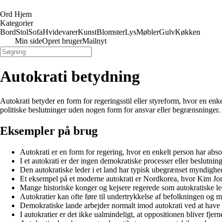
Ord Hjem
Kategorier
Bord
Stol
Sofa
Hvidevarer
Kunst
Blomster
Lys
Møbler
Gulv
Køkken
Min side
Opret bruger
Mailnyt
Autokrati betydning
Autokrati betyder en form for regeringsstil eller styreform, hvor en enk
politiske beslutninger uden nogen form for ansvar eller begrænsninger.
Eksempler på brug
Autokrati er en form for regering, hvor en enkelt person har abso
I et autokrati er der ingen demokratiske processer eller beslutnin
Den autokratiske leder i et land har typisk ubegrænset myndighed 
Et eksempel på et moderne autokrati er Nordkorea, hvor Kim Jon
Mange historiske konger og kejsere regerede som autokratiske le
Autokratier kan ofte føre til undertrykkelse af befolkningen og
Demokratiske lande arbejder normalt imod autokrati ved at have
I autokratier er det ikke ualmindeligt, at oppositionen bliver fjern