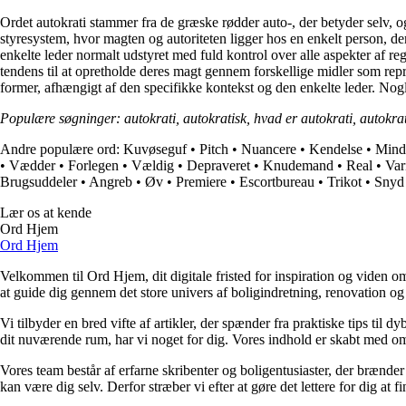
Ordet autokrati stammer fra de græske rødder auto-, der betyder selv, og k
styresystem, hvor magten og autoriteten ligger hos en enkelt person, der
enkelte leder normalt udstyret med fuld kontrol over alle aspekter af re
tendens til at opretholde deres magt gennem forskellige midler som repre
former, afhængigt af den specifikke kontekst og den enkelte leder. Nogl
Populære søgninger: autokrati, autokratisk, hvad er autokrati, autokrat
Andre populære ord:
Kuvøseguf
•
Pitch
•
Nuancere
•
Kendelse
•
Mind
•
Vædder
•
Forlegen
•
Vældig
•
Depraveret
•
Knudemand
•
Real
•
Var
Brugsuddeler
•
Angreb
•
Øv
•
Premiere
•
Escortbureau
•
Trikot
•
Snyd
Lær os at kende
Ord Hjem
Ord Hjem
Velkommen til Ord Hjem, dit digitale fristed for inspiration og viden om
at guide dig gennem det store univers af boligindretning, renovation og
Vi tilbyder en bred vifte af artikler, der spænder fra praktiske tips til 
dit nuværende rum, har vi noget for dig. Vores indhold er skabt med om
Vores team består af erfarne skribenter og boligentusiaster, der brænder 
kan være dig selv. Derfor stræber vi efter at gøre det lettere for dig at f