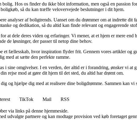
 bolig. Hos os finder du ikke blot information, men også en passion for 
 boligkøb, så du kan træffe velovervejede beslutninger i dit hjem.
dybere analyser af boligtrends. Uanset om du drømmer om at indrette dit fø
tanke og dedikation, så du altid kan finde relevant og engagerende stof
for at dele deres viden og erfaringer. Vi mener, at et hjem er mere end b
inde de løsninger, der passer til netop dine behov.
e et fællesskab, hvor inspiration flyder frit. Gennem vores artikler og g
 dig med at sætte den perfekte ramme.
lpas i sine omgivelser. I en verden, der altid er i forandring, ønsker vi a
i din rejse mod at gøre dit hjem til det sted, du altid har drømt om.
e dig og hjælpe dig med at realisere dine boligdrømme. Sammen kan vi s
terest
TikTok
Mail
RSS
 køber via links på denne hjemmeside.
med udvalgte partnere og kan modtage provision ved køb foretaget gennem