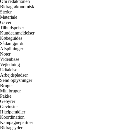
Om redaktionen
Bidrag økonomisk
Steder
Materiale
Gaver
Tilbudspriser
Kundeanmeldelser
Købeguides
Sådan gør du
Afspilninger
Noter
Videnbase
Vejledning
Udtalelse
Arbejdspladser
Send oplysninger
Bruger
Min bruger
Pakke
Gebyrer
Gevinster
Hjælpemidler
Koordination
Kampagnepartner
Bidragsyder